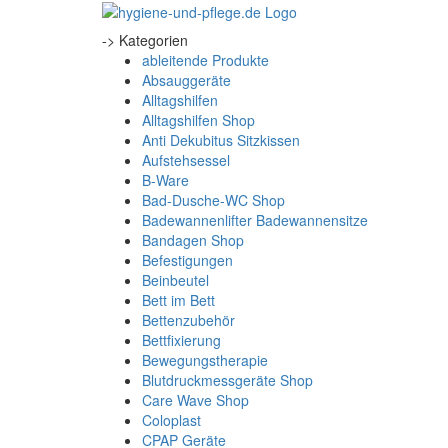
-> Kategorien
ableitende Produkte
Absauggeräte
Alltagshilfen
Alltagshilfen Shop
Anti Dekubitus Sitzkissen
Aufstehsessel
B-Ware
Bad-Dusche-WC Shop
Badewannenlifter Badewannensitze
Bandagen Shop
Befestigungen
Beinbeutel
Bett im Bett
Bettenzubehör
Bettfixierung
Bewegungstherapie
Blutdruckmessgeräte Shop
Care Wave Shop
Coloplast
CPAP Geräte