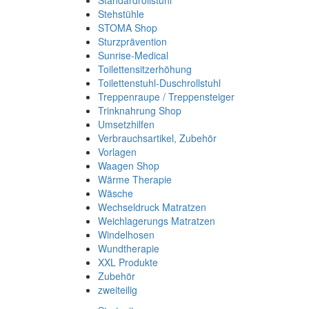
Standardrollstuhl
Stehstühle
STOMA Shop
Sturzprävention
Sunrise-Medical
Toilettensitzerhöhung
Toilettenstuhl-Duschrollstuhl
Treppenraupe / Treppensteiger
Trinknahrung Shop
Umsetzhilfen
Verbrauchsartikel, Zubehör
Vorlagen
Waagen Shop
Wärme Therapie
Wäsche
Wechseldruck Matratzen
Weichlagerungs Matratzen
Windelhosen
Wundtherapie
XXL Produkte
Zubehör
zweiteilig