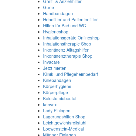
Greif- & Anziehhilfen
Gurte
Handbandagen
Hebelifter und Patientenlifter
Hilfen für Bad und WC
Hygieneshop
Inhalationsgeräte Onlineshop
Inhalationstherapie Shop
Inkontinenz Alltagshilfen
Inkontinenztherapie Shop
Invacare
Jetzt mieten
Klinik- und Pflegeheimbedarf
Kniebandagen
Körperhygiene
Körperpflege
Kolostomiebeutel
konvex
Lady Einlagen
Lagerungshilfen Shop
Leichtgewichtsrollstuhl
Loewenstein-Medical
Männer Einlagen