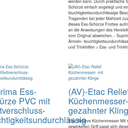
werden kann. Durch praktische 
Schürze einfach angelegt und ei
feuchtigkeitsundurchlässige Besc
Tragenden bei jeder Mahlzeit zuve
dieses Ess-Schürze Frottee aufm
an die Anweisungen des Herstel
vom Original abweichen. - Supri
Ärmeln- feuchtigkeitsundurchlässi
und Trinkhilfen > Ess- und Trinkh
rima Ess-
(AV)-Etac Relie
ürze PVC mit
Küchenmesser-
tverschluss-
gezahnter Klin
chtigkeitsundurchlässig
Etac Relieve Küchenmesser Mit
gewinkelten Griff passt sich dies