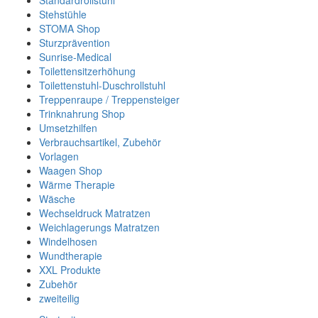
Standardrollstuhl
Stehstühle
STOMA Shop
Sturzprävention
Sunrise-Medical
Toilettensitzerhöhung
Toilettenstuhl-Duschrollstuhl
Treppenraupe / Treppensteiger
Trinknahrung Shop
Umsetzhilfen
Verbrauchsartikel, Zubehör
Vorlagen
Waagen Shop
Wärme Therapie
Wäsche
Wechseldruck Matratzen
Weichlagerungs Matratzen
Windelhosen
Wundtherapie
XXL Produkte
Zubehör
zweiteilig