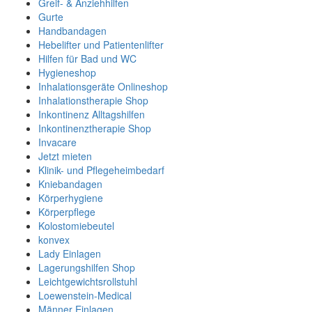
Greif- & Anziehhilfen
Gurte
Handbandagen
Hebelifter und Patientenlifter
Hilfen für Bad und WC
Hygieneshop
Inhalationsgeräte Onlineshop
Inhalationstherapie Shop
Inkontinenz Alltagshilfen
Inkontinenztherapie Shop
Invacare
Jetzt mieten
Klinik- und Pflegeheimbedarf
Kniebandagen
Körperhygiene
Körperpflege
Kolostomiebeutel
konvex
Lady Einlagen
Lagerungshilfen Shop
Leichtgewichtsrollstuhl
Loewenstein-Medical
Männer Einlagen