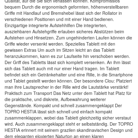
Qualität, auf die Sie sich verlassen können. Kompromisslos
bequem Durch die ergonomisch geformten, höhenverstellbaren
Griffe mit Handlauf und Bremshebel lässt sich der Rollator in
verschiedenen Positionen und mit einer Hand bedienen.
Einzigartige integrierte Aufstehhilfen Die integrierten,
ausziehbaren Aufstehgriffe erlauben sicheres Abstützen beim
Aufstehen und Hinsetzen. Zum ungehinderten Laufen können die
Griffe wieder versenkt werden. Spezielles Tablett mit den
gewissen Extras Um auch im Sitzen leicht an das Tablett
heranzukommen, kann es zur Laufseite hin verschoben werden.
Der Griff des Tabletts lässt sich komplett versenken. An ihm lässt
sich das Tablett auch mit nur einer Hand tragen. Im Tablett
befindet sich ein Getränkehalter und eine Rille, in die Smartphone
und Tablet gestellt werden können. Der besondere Clou: Platziert
man ihre Lautsprecher in der Rille wird die Lautstärke verstärkt!
Praktisch zum Transport Das Netz unter dem Tablett hat Platz für
die praktische, und diskrete, Aufbewahrung weiterer
Gegenstände. Kompakt und schnell zusammengeklappt Der
TOPRO HESTIA lässt sich schnell und einfach kompakt
zusammenklappen, wobei das Tablett gleichzeitig sicher verstaut
wird. Auch zusammengeklappt steht er selbstständig. Der TOPRO
HESTIA erinnert mit seinem grazilen skandinavischen Design und
dem eleganten eloxierten Naturton an einen klaren