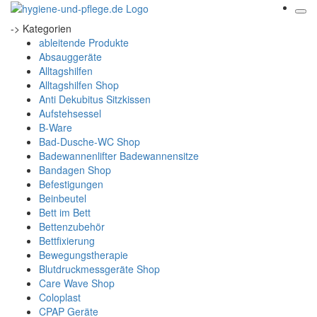
-> Kategorien
ableitende Produkte
Absauggeräte
Alltagshilfen
Alltagshilfen Shop
Anti Dekubitus Sitzkissen
Aufstehsessel
B-Ware
Bad-Dusche-WC Shop
Badewannenlifter Badewannensitze
Bandagen Shop
Befestigungen
Beinbeutel
Bett im Bett
Bettenzubehör
Bettfixierung
Bewegungstherapie
Blutdruckmessgeräte Shop
Care Wave Shop
Coloplast
CPAP Geräte