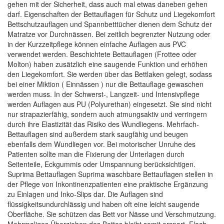
gehen mit der Sicherheit, dass auch mal etwas daneben gehen
darf. Eigenschaften der Bettauflagen für Schutz und Liegekomfort
Bettschutzauflagen und Spannbetttücher dienen dem Schutz der
Matratze vor Durchnässen. Bei zeitlich begrenzter Nutzung oder
in der Kurzzeitpflege können einfache Auflagen aus PVC
verwendet werden. Beschichtete Bettauflagen (Frottee oder
Molton) haben zusätzlich eine saugende Funktion und erhöhen
den Liegekomfort. Sie werden über das Bettlaken gelegt, sodass
bei einer Miktion ( Einnässen ) nur die Bettauflage gewaschen
werden muss. In der Schwerst-, Langzeit- und Intensivpflege
werden Auflagen aus PU (Polyurethan) eingesetzt. Sie sind nicht
nur strapazierfähig, sondern auch atmungsaktiv und verringern
durch ihre Elastizität das Risiko des Wundliegens. Mehrfach-
Bettauflagen sind außerdem stark saugfähig und beugen
ebenfalls dem Wundliegen vor. Bei motorischer Unruhe des
Patienten sollte man die Fixierung der Unterlagen durch
Seitenteile, Eckgummis oder Umspannung berücksichtigen.
Suprima Bettauflagen Suprima waschbare Bettauflagen stellen in
der Pflege von Inkontinenzpatienten eine praktische Ergänzung
zu Einlagen und Inko-Slips dar. Die Auflagen sind
flüssigkeitsundurchlässig und haben oft eine leicht saugende
Oberfläche. Sie schützen das Bett vor Nässe und Verschmutzung.