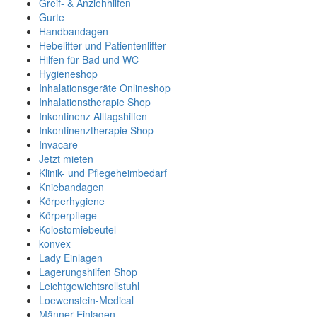
Greif- & Anziehhilfen
Gurte
Handbandagen
Hebelifter und Patientenlifter
Hilfen für Bad und WC
Hygieneshop
Inhalationsgeräte Onlineshop
Inhalationstherapie Shop
Inkontinenz Alltagshilfen
Inkontinenztherapie Shop
Invacare
Jetzt mieten
Klinik- und Pflegeheimbedarf
Kniebandagen
Körperhygiene
Körperpflege
Kolostomiebeutel
konvex
Lady Einlagen
Lagerungshilfen Shop
Leichtgewichtsrollstuhl
Loewenstein-Medical
Männer Einlagen