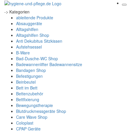
-> Kategorien
ableitende Produkte
Absauggeräte
Alltagshilfen
Alltagshilfen Shop
Anti Dekubitus Sitzkissen
Aufstehsessel
B-Ware
Bad-Dusche-WC Shop
Badewannenlifter Badewannensitze
Bandagen Shop
Befestigungen
Beinbeutel
Bett im Bett
Bettenzubehör
Bettfixierung
Bewegungstherapie
Blutdruckmessgeräte Shop
Care Wave Shop
Coloplast
CPAP Geräte