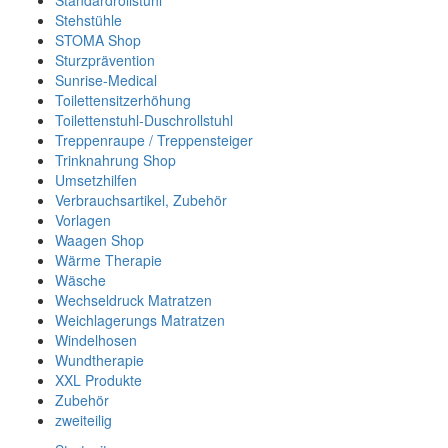
Standardrollstuhl
Stehstühle
STOMA Shop
Sturzprävention
Sunrise-Medical
Toilettensitzerhöhung
Toilettenstuhl-Duschrollstuhl
Treppenraupe / Treppensteiger
Trinknahrung Shop
Umsetzhilfen
Verbrauchsartikel, Zubehör
Vorlagen
Waagen Shop
Wärme Therapie
Wäsche
Wechseldruck Matratzen
Weichlagerungs Matratzen
Windelhosen
Wundtherapie
XXL Produkte
Zubehör
zweiteilig