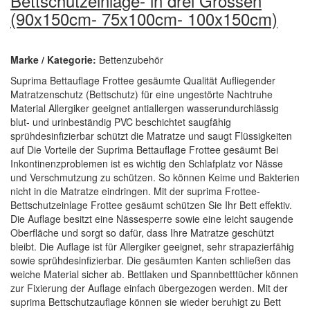
Bettschutzeinlage- in drei Grössen
(90x150cm- 75x100cm- 100x150cm)
Marke / Kategorie:
Bettenzubehör
Suprima Bettauflage Frottee gesäumte Qualität Aufliegender
Matratzenschutz (Bettschutz) für eine ungestörte Nachtruhe
Material Allergiker geeignet antiallergen wasserundurchlässig
blut- und urinbeständig PVC beschichtet saugfähig
sprühdesinfizierbar schützt die Matratze und saugt Flüssigkeiten
auf Die Vorteile der Suprima Bettauflage Frottee gesäumt Bei
Inkontinenzproblemen ist es wichtig den Schlafplatz vor Nässe
und Verschmutzung zu schützen. So können Keime und Bakterien
nicht in die Matratze eindringen. Mit der suprima Frottee-
Bettschutzeinlage Frottee gesäumt schützen Sie Ihr Bett effektiv.
Die Auflage besitzt eine Nässesperre sowie eine leicht saugende
Oberfläche und sorgt so dafür, dass Ihre Matratze geschützt
bleibt. Die Auflage ist für Allergiker geeignet, sehr strapazierfähig
sowie sprühdesinfizierbar. Die gesäumten Kanten schließen das
weiche Material sicher ab. Bettlaken und Spannbetttücher können
zur Fixierung der Auflage einfach übergezogen werden. Mit der
suprima Bettschutzauflage können sie wieder beruhigt zu Bett