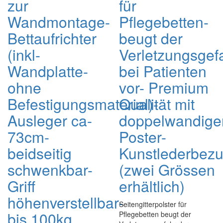
zur
für
Wandmontage-
Pflegebetten-
Bettaufrichter
beugt der
(inkl-
Verletzungsgef
Wandplatte-
bei Patienten
ohne
vor- Premium
Befestigungsmaterial)-
Qualität mit
Ausleger ca-
doppelwandig
73cm-
Poster-
beidseitig
Kunstlederbez
schwenkbar-
(zwei Grössen
Griff
erhältlich)
höhenverstellbar-
Seitengitterpolster für
bis 100kg
Pflegebetten beugt der