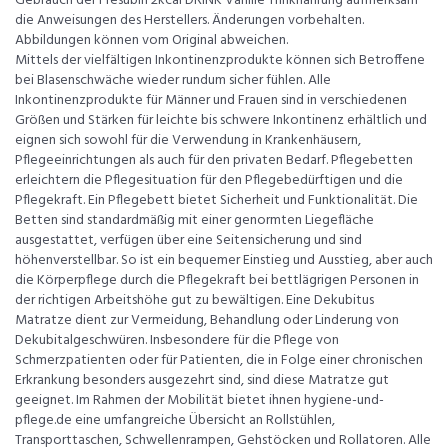
Gebrauch der Fresubin 2kcal DRINK Vanille Trinknahrung aufmerksam
die Anweisungen des Herstellers. Änderungen vorbehalten.
Abbildungen können vom Original abweichen.
Mittels der vielfältigen Inkontinenzprodukte können sich Betroffene
bei Blasenschwäche wieder rundum sicher fühlen. Alle
Inkontinenzprodukte für Männer und Frauen sind in verschiedenen
Größen und Stärken für leichte bis schwere Inkontinenz erhältlich und
eignen sich sowohl für die Verwendung in Krankenhäusern,
Pflegeeinrichtungen als auch für den privaten Bedarf. Pflegebetten
erleichtern die Pflegesituation für den Pflegebedürftigen und die
Pflegekraft. Ein Pflegebett bietet Sicherheit und Funktionalität. Die
Betten sind standardmäßig mit einer genormten Liegefläche
ausgestattet, verfügen über eine Seitensicherung und sind
höhenverstellbar. So ist ein bequemer Einstieg und Ausstieg, aber auch
die Körperpflege durch die Pflegekraft bei bettlägrigen Personen in
der richtigen Arbeitshöhe gut zu bewältigen. Eine Dekubitus
Matratze dient zur Vermeidung, Behandlung oder Linderung von
Dekubitalgeschwüren. Insbesondere für die Pflege von
Schmerzpatienten oder für Patienten, die in Folge einer chronischen
Erkrankung besonders ausgezehrt sind, sind diese Matratze gut
geeignet. Im Rahmen der Mobilität bietet ihnen hygiene-und-
pflege.de eine umfangreiche Übersicht an Rollstühlen,
Transporttaschen, Schwellenrampen, Gehstöcken und Rollatoren. Alle