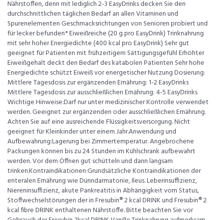
Nährstoffen, denn mit lediglich 2-3 EasyDrinks decken Sie den
durchschnittlichen täglichen Bedarf an allen Vitaminen und
Spurenelementen Geschmacksrichtungen von Senioren probiert und
für lecker befunden* Eiweißreiche (20 g pro EasyDrink) Trinknahrung
mit sehr hoher Energiedichte (400 kcal pro EasyDrink) Sehr gut
geeignet für Patienten mit frühzeitigem Sättigungsgefühl Erhöhter
Eiweißgehalt deckt den Bedarf des katabolen Patienten Sehr hohe
Energiedichte schützt Eiweiß vor energetischer Nutzung Dosierung:
Mittlere Tagesdosis zur ergänzenden Ernährung: 1-2 EasyDrinks
Mittlere Tagesdosis zur ausschließlichen Ernährung: 4-5 EasyDrinks
Wichtige Hinweise:Darf nur unter medizinischer Kontrolle verwendet
werden. Geeignet zur ergänzenden oder ausschließlichen Ernährung.
Achten Sie auf eine ausreichende Flüssigkeitsversorgung. Nicht
geeignet für Kleinkinder unter einem Jahr.Anwendung und
Aufbewahrung:Lagerung bei Zimmertemperatur. Angebrochene
Packungen können bis zu 24 Stunden im Kühlschrank aufbewahrt
werden. Vor dem Öffnen gut schütteln und dann langsam
trinken.Kontraindikationen:Grundsätzliche Kontraindikationen der
enteralen Ernährung wie Dünndarmatonie, Ileus. Leberinsuffizienz,
Niereninsuffizienz, akute Pankreatitis in Abhängigkeit vom Status,
Stoffwechselstörungen der in Fresubin® 2 kcal DRINK und Fresubin® 2
kcal fibre DRINK enthaltenen Nährstoffe. Bitte beachten Sie vor