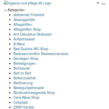
-> Kategorien
ableitende Produkte
Absauggeräte
Alltagshilfen
Alltagshilfen Shop
Anti Dekubitus Sitzkissen
Aufstehsessel
B-Ware
Bad-Dusche-WC Shop
Badewannenlifter Badewannensitze
Bandagen Shop
Befestigungen
Beinbeutel
Bett im Bett
Bettenzubehör
Bettfixierung
Bewegungstherapie
Blutdruckmessgeräte Shop
Care Wave Shop
Coloplast
CPAP Geräte