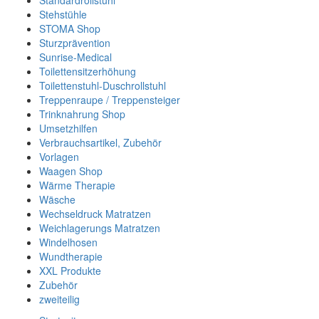
Standardrollstuhl
Stehstühle
STOMA Shop
Sturzprävention
Sunrise-Medical
Toilettensitzerhöhung
Toilettenstuhl-Duschrollstuhl
Treppenraupe / Treppensteiger
Trinknahrung Shop
Umsetzhilfen
Verbrauchsartikel, Zubehör
Vorlagen
Waagen Shop
Wärme Therapie
Wäsche
Wechseldruck Matratzen
Weichlagerungs Matratzen
Windelhosen
Wundtherapie
XXL Produkte
Zubehör
zweiteilig