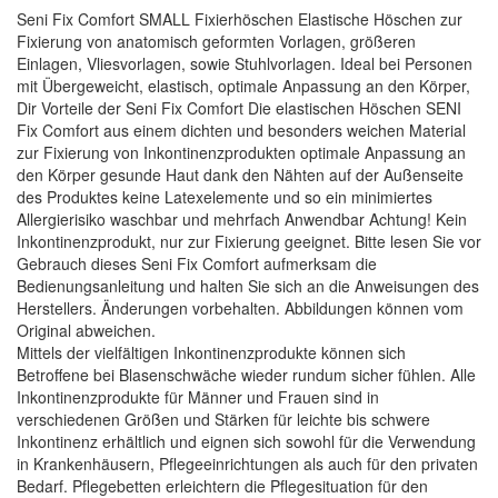
Seni Fix Comfort SMALL Fixierhöschen Elastische Höschen zur
Fixierung von anatomisch geformten Vorlagen, größeren
Einlagen, Vliesvorlagen, sowie Stuhlvorlagen. Ideal bei Personen
mit Übergeweicht, elastisch, optimale Anpassung an den Körper,
Dir Vorteile der Seni Fix Comfort Die elastischen Höschen SENI
Fix Comfort aus einem dichten und besonders weichen Material
zur Fixierung von Inkontinenzprodukten optimale Anpassung an
den Körper gesunde Haut dank den Nähten auf der Außenseite
des Produktes keine Latexelemente und so ein minimiertes
Allergierisiko waschbar und mehrfach Anwendbar Achtung! Kein
Inkontinenzprodukt, nur zur Fixierung geeignet. Bitte lesen Sie vor
Gebrauch dieses Seni Fix Comfort aufmerksam die
Bedienungsanleitung und halten Sie sich an die Anweisungen des
Herstellers. Änderungen vorbehalten. Abbildungen können vom
Original abweichen.
Mittels der vielfältigen Inkontinenzprodukte können sich
Betroffene bei Blasenschwäche wieder rundum sicher fühlen. Alle
Inkontinenzprodukte für Männer und Frauen sind in
verschiedenen Größen und Stärken für leichte bis schwere
Inkontinenz erhältlich und eignen sich sowohl für die Verwendung
in Krankenhäusern, Pflegeeinrichtungen als auch für den privaten
Bedarf. Pflegebetten erleichtern die Pflegesituation für den