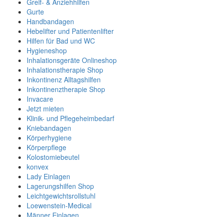
Greif- & Anziehhilfen
Gurte
Handbandagen
Hebelifter und Patientenlifter
Hilfen für Bad und WC
Hygieneshop
Inhalationsgeräte Onlineshop
Inhalationstherapie Shop
Inkontinenz Alltagshilfen
Inkontinenztherapie Shop
Invacare
Jetzt mieten
Klinik- und Pflegeheimbedarf
Kniebandagen
Körperhygiene
Körperpflege
Kolostomiebeutel
konvex
Lady Einlagen
Lagerungshilfen Shop
Leichtgewichtsrollstuhl
Loewenstein-Medical
Männer Einlagen