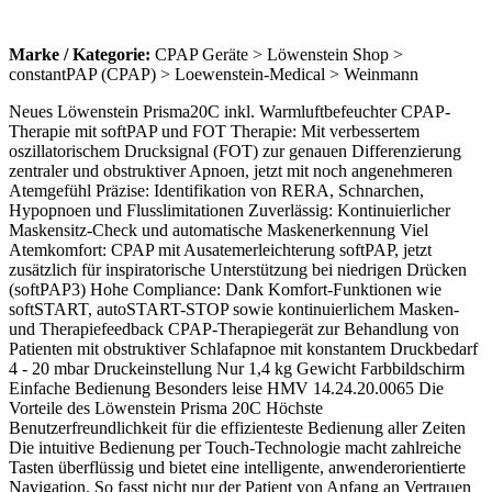
Marke / Kategorie:
CPAP Geräte > Löwenstein Shop >
constantPAP (CPAP) > Loewenstein-Medical > Weinmann
Neues Löwenstein Prisma20C inkl. Warmluftbefeuchter CPAP-
Therapie mit softPAP und FOT Therapie: Mit verbessertem
oszillatorischem Drucksignal (FOT) zur genauen Differenzierung
zentraler und obstruktiver Apnoen, jetzt mit noch angenehmeren
Atemgefühl Präzise: Identifikation von RERA, Schnarchen,
Hypopnoen und Flusslimitationen Zuverlässig: Kontinuierlicher
Maskensitz-Check und automatische Maskenerkennung Viel
Atemkomfort: CPAP mit Ausatemerleichterung softPAP, jetzt
zusätzlich für inspiratorische Unterstützung bei niedrigen Drücken
(softPAP3) Hohe Compliance: Dank Komfort-Funktionen wie
softSTART, autoSTART-STOP sowie kontinuierlichem Masken-
und Therapiefeedback CPAP-Therapiegerät zur Behandlung von
Patienten mit obstruktiver Schlafapnoe mit konstantem Druckbedarf
4 - 20 mbar Druckeinstellung Nur 1,4 kg Gewicht Farbbildschirm
Einfache Bedienung Besonders leise HMV 14.24.20.0065 Die
Vorteile des Löwenstein Prisma 20C Höchste
Benutzerfreundlichkeit für die effizienteste Bedienung aller Zeiten
Die intuitive Bedienung per Touch-Technologie macht zahl­reiche
Tasten überflüssig und bietet eine intelligente, anwender­orientierte
Navigation. So fasst nicht nur der Patient von Anfang an Vertrauen