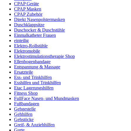
CPAP Geräte
CPAP Masken
CPAP Zubehör
Direkt Nasenpolstermasken
Duschklappsitze
Duschocker & Duschstühle
Einmalkatheter Frauen
einteilig
Elektro-Rollstühle
Elektromobile
Elektrostimulationstherapie Shop
Ellenbogenbandage
Entspannung & Massage
Ersatzteile
Ess- und Trinkhilfen
Esshilfen und Trinkhilfen
Etac Lagerungshilfen
Fitness Shop
FullFace Nasen- und Mundmasken
Fußbandagen
Gehgestelle
Gehhilfen
Gehstöcke
Greif- & Anziehhilfen
Gurte