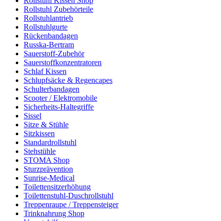
Rollstuhl Kissen Shop
Rollstuhl Zubehörteile
Rollstuhlantrieb
Rollstuhlgurte
Rückenbandagen
Russka-Bertram
Sauerstoff-Zubehör
Sauerstoffkonzentratoren
Schlaf Kissen
Schlupfsäcke & Regencapes
Schulterbandagen
Scooter / Elektromobile
Sicherheits-Haltegriffe
Sissel
Sitze & Stühle
Sitzkissen
Standardrollstuhl
Stehstühle
STOMA Shop
Sturzprävention
Sunrise-Medical
Toilettensitzerhöhung
Toilettenstuhl-Duschrollstuhl
Treppenraupe / Treppensteiger
Trinknahrung Shop