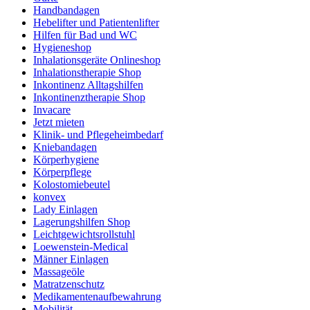
Handbandagen
Hebelifter und Patientenlifter
Hilfen für Bad und WC
Hygieneshop
Inhalationsgeräte Onlineshop
Inhalationstherapie Shop
Inkontinenz Alltagshilfen
Inkontinenztherapie Shop
Invacare
Jetzt mieten
Klinik- und Pflegeheimbedarf
Kniebandagen
Körperhygiene
Körperpflege
Kolostomiebeutel
konvex
Lady Einlagen
Lagerungshilfen Shop
Leichtgewichtsrollstuhl
Loewenstein-Medical
Männer Einlagen
Massageöle
Matratzenschutz
Medikamentenaufbewahrung
Mobilität