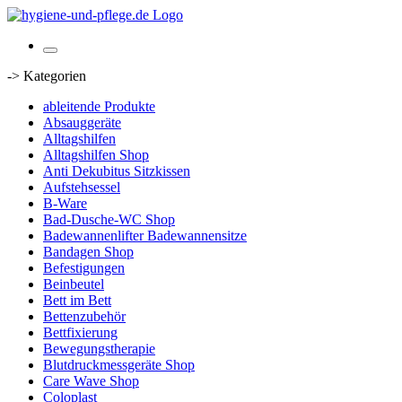
-> Kategorien
ableitende Produkte
Absauggeräte
Alltagshilfen
Alltagshilfen Shop
Anti Dekubitus Sitzkissen
Aufstehsessel
B-Ware
Bad-Dusche-WC Shop
Badewannenlifter Badewannensitze
Bandagen Shop
Befestigungen
Beinbeutel
Bett im Bett
Bettenzubehör
Bettfixierung
Bewegungstherapie
Blutdruckmessgeräte Shop
Care Wave Shop
Coloplast