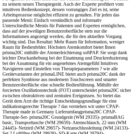
zu seinem neuen Therapiegerät. Auch der Experte­ profitiert vom
intuitiven Bedienkonzept, dessen vorrangiges Ziel es ist, seine
Arbeitsprozesse möglichst effizient zu gestalten. Für jeden das
passende Menü: Einfach verständlich und informativ
Unterschiedliche Menüs für Patienten und Experten ermöglichen,
dass auf der jeweiligen Benutzeroberfläche stets nur die
Informationen angezeigt werden, die für den aktuellen Vorgang
wichtig sind. Das Resultat: Mehr Raum für Information, weniger
Raum für Bedienfehler. Höchsten Atemkomfort bietet Ihnen
prisma20C mithilfe der Atemerleichterung softPAP. Sie sorgt dank
leichter Druckanhebung bei der Einatmung und Druckreduzierung
bei der Ausatmung für ein angenehmes Atemgefühl Intuitives
Navigieren und Einstellen von Therapieparametern ? wie alle
Gerätevarianten der prismaLINE bietet auch prisma20C dank der
perfekten Symbiose aus modernem Touchscreen und smarter
Benutzeroberfläche eine schnelle Bedienführung. Mithilfe der
forcierten Oszillationstechnik (FOT) unterscheidet prisma20C sicher
zwischen obstruktiven und zentralen Ereignissen. So bietet das
Gerät dem Arzt die richtige Entscheidungsgrundlage für eine
indikationsgerechte Therapie ? das verstehen wir unter CPAP-
Therapie made in Germany Lieferumfangprisma20C CPAP-
Therapie-Set- prisma20C Grundgerät (WM 29335)- prismaBAG
basic, Transporttasche (WM 29659)- Atemschlauch, 22 mm (WM
24445)- Netzteil (WM 29657)- Netzanschlussleitung (WM 24133)-
Set 2 Luftfilter (WM 29928)- SD-Karte (WM 29794)-