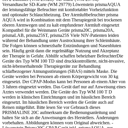
Versandtasche SD-Karte (WM 29779) Löwenstein prismaAQUA
der leistungsfähige Befeuchter mit komfortabler Vorheizfunktion
und optionaler Schlauchheizung. Der Atemluftbefeuchter prisma
AQUA wird in Kombination mit dem Therapiegerät bei trockenen
oberen Atemwegen und zu kalt empfundener Atemluft eingesetzt
Kompatibel für die Weinmann Geräte prisma20C, prisma20A,
prismaLAB, prisma25ST, prisma25S Viele NIV-Patienten leiden
während der Behandlung unter Austrocknung ihrer Schleimhäute.
Die Folgen können schmerzhafte Entzündungen und Nasenbluten
sein. Häufig gerät dann die regelmäßige Nutzung und Akzeptanz
der Therapie in Gefahr. Abhilfe schaffen beheizbare BefeuchterDie
Geräte des Typ WM 100 TD sind druckkontrollierte, nicht-invasive,
nicht-lebenserhaltende Therapiegeräte zur Behandlung
schlafbezogener Atmungsstörungen (SBAS) mittels Maske. Die
Geräte werden bei Personen ab einem Körpergewicht von 30 kg
eingesetzt. Der CPAP-Modus kann bei Personen ab einem Alter von
3 Jahren eingesetzt werden. Das Gerät darf nur auf Anweisung eines
Arztes verwendet werden. Die Geräte des Typ WM 100 T D
werden in klinischen Einrichtungen und im häuslichen Bereich
eingesetzt. Im häuslichen Bereich werden die Geräte auch auf
Reisen mitgeführt. Bitte lesen Sie vor Gebrauch dieses
PRISMALINE 20C aufmerksam die Bedienungsanleitung und
halten Sie sich an die Anweisungen des Herstellers. Änderungen
vorbehalten. Abbildungen können vom Original abweichen. -
Löwenstein Prisma20C CPAP Gerät inkl- prismaAQUA- zur