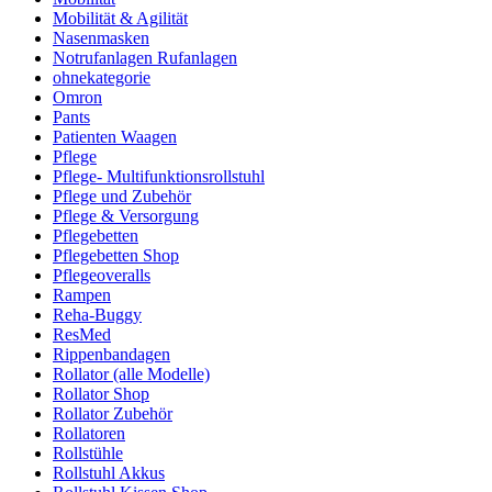
Mobilität & Agilität
Nasenmasken
Notrufanlagen Rufanlagen
ohnekategorie
Omron
Pants
Patienten Waagen
Pflege
Pflege- Multifunktionsrollstuhl
Pflege und Zubehör
Pflege & Versorgung
Pflegebetten
Pflegebetten Shop
Pflegeoveralls
Rampen
Reha-Buggy
ResMed
Rippenbandagen
Rollator (alle Modelle)
Rollator Shop
Rollator Zubehör
Rollatoren
Rollstühle
Rollstuhl Akkus