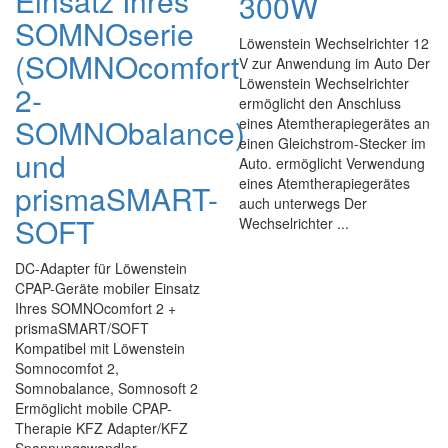
Einsatz Ihres
300W
SOMNOserie
Löwenstein Wechselrichter 12
(SOMNOcomfort
V zur Anwendung im Auto Der
Löwenstein Wechselrichter
2-
ermöglicht den Anschluss
SOMNObalance)
eines Atemtherapiegerätes an
einen Gleichstrom-Stecker im
und
Auto. ermöglicht Verwendung
eines Atemtherapiegerätes
prismaSMART-
auch unterwegs Der
SOFT
Wechselrichter ...
DC-Adapter für Löwenstein
CPAP-Geräte mobiler Einsatz
Ihres SOMNOcomfort 2 +
prismaSMART/SOFT
Kompatibel mit Löwenstein
Somnocomfot 2,
Somnobalance, Somnosoft 2
Ermöglicht mobile CPAP-
Therapie KFZ Adapter/KFZ