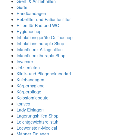
Greif- & Anziehhilfen
Gurte
Handbandagen
Hebelifter und Patientenlifter
Hilfen für Bad und WC
Hygieneshop
Inhalationsgeräte Onlineshop
Inhalationstherapie Shop
Inkontinenz Alltagshilfen
Inkontinenztherapie Shop
Invacare
Jetzt mieten
Klinik- und Pflegeheimbedarf
Kniebandagen
Körperhygiene
Körperpflege
Kolostomiebeutel
konvex
Lady Einlagen
Lagerungshilfen Shop
Leichtgewichtsrollstuhl
Loewenstein-Medical
Männer Einlagen