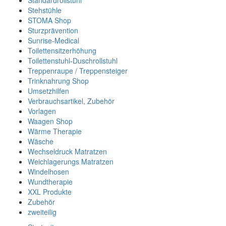
Standardrollstuhl
Stehstühle
STOMA Shop
Sturzprävention
Sunrise-Medical
Toilettensitzerhöhung
Toilettenstuhl-Duschrollstuhl
Treppenraupe / Treppensteiger
Trinknahrung Shop
Umsetzhilfen
Verbrauchsartikel, Zubehör
Vorlagen
Waagen Shop
Wärme Therapie
Wäsche
Wechseldruck Matratzen
Weichlagerungs Matratzen
Windelhosen
Wundtherapie
XXL Produkte
Zubehör
zweiteilig