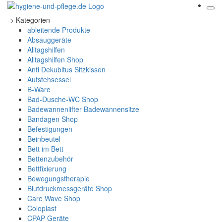
-> Kategorien
ableitende Produkte
Absauggeräte
Alltagshilfen
Alltagshilfen Shop
Anti Dekubitus Sitzkissen
Aufstehsessel
B-Ware
Bad-Dusche-WC Shop
Badewannenlifter Badewannensitze
Bandagen Shop
Befestigungen
Beinbeutel
Bett im Bett
Bettenzubehör
Bettfixierung
Bewegungstherapie
Blutdruckmessgeräte Shop
Care Wave Shop
Coloplast
CPAP Geräte