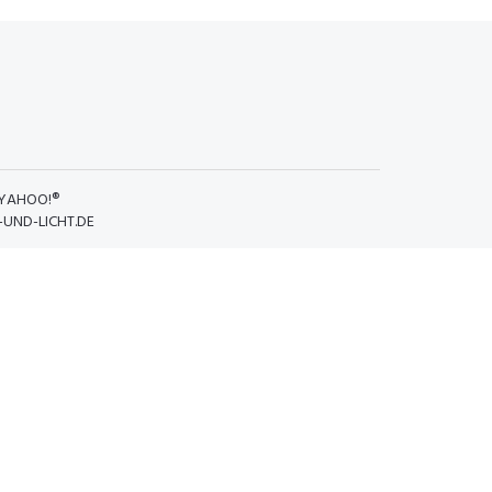
YAHOO!®
UND-LICHT.DE