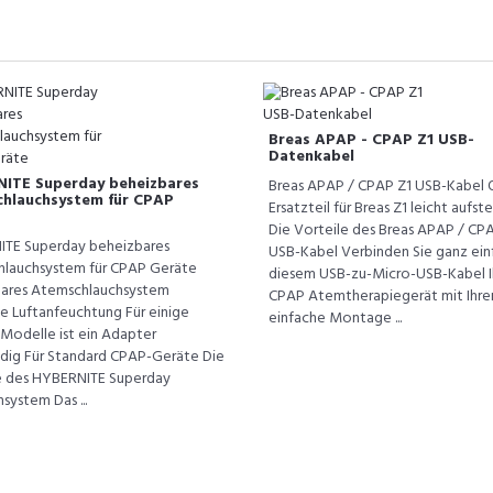
Breas APAP - CPAP Z1 USB-
Datenkabel
ITE Superday beheizbares
Breas APAP / CPAP Z1 USB-Kabel O
hlauchsystem für CPAP
Ersatzteil für Breas Z1 leicht aufst
Die Vorteile des Breas APAP / CP
TE Superday beheizbares
USB-Kabel Verbinden Sie ganz ein
lauchsystem für CPAP Geräte
diesem USB-zu-Micro-USB-Kabel I
ares Atemschlauchsystem
CPAP Atemtherapiegerät mit Ihre
e Luftanfeuchtung Für einige
einfache Montage ...
Modelle ist ein Adapter
ig Für Standard CPAP-Geräte Die
e des HYBERNITE Superday
system Das ...