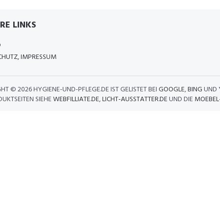
RE LINKS
D
HUTZ, IMPRESSUM
GHT ©
2026 HYGIENE-UND-PFLEGE.DE IST GELISTET BEI
GOOGLE
,
BING
UND
DUKTSEITEN SIEHE
WEBFILLIATE.DE
,
LICHT-AUSSTATTER.DE
UND DIE
MOEBEL-