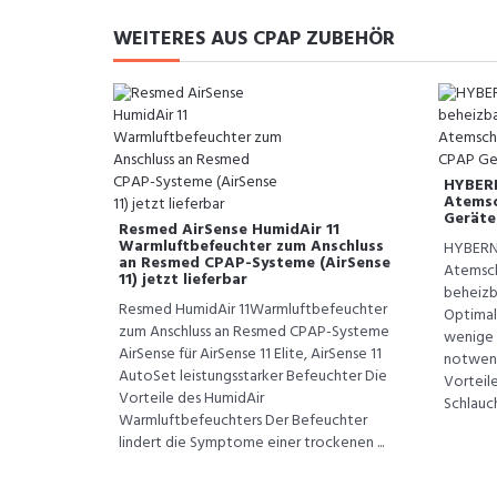
WEITERES AUS CPAP ZUBEHÖR
HYBERN
Atemsc
Geräte
Resmed AirSense HumidAir 11
Warmluftbefeuchter zum Anschluss
HYBERNI
an Resmed CPAP-Systeme (AirSense
Atemsch
11) jetzt lieferbar
beheizb
Resmed HumidAir 11Warmluftbefeuchter
Optimal
zum Anschluss an Resmed CPAP-Systeme
wenige 
AirSense für AirSense 11 Elite, AirSense 11
notwend
AutoSet leistungsstarker Befeuchter Die
Vorteil
Vorteile des HumidAir
Schlauch
Warmluftbefeuchters Der Befeuchter
lindert die Symptome einer trockenen ...