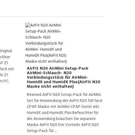
riginal
eckbar
AP Z1
AirFit N20 AirMini Setup-Pack
fach mit
AirMini-Schlauch- N20
hr Z1
Verbindungsstück für AirMini-
m PC.
HumidX und HumidX Plus(AirFit N20
Maske nicht enthalten)
Resmed AirFit N20 Setup-Pack für AirMini
Set für Anwendung der AirFit N20 full face
CPAP Maske mit AirMini CPAP Gerät inkl.
HumidX und HumidX Plus Befeuchter für
die Anwendung brauchen Sie separate
Maske AirFit N20 Die Vorteile AirFit N20
Setup-Pack für ...