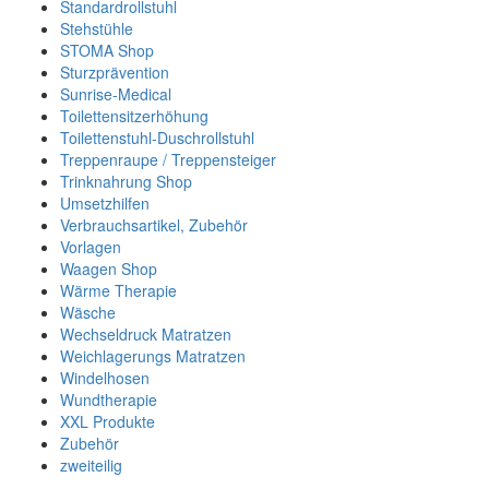
Standardrollstuhl
Stehstühle
STOMA Shop
Sturzprävention
Sunrise-Medical
Toilettensitzerhöhung
Toilettenstuhl-Duschrollstuhl
Treppenraupe / Treppensteiger
Trinknahrung Shop
Umsetzhilfen
Verbrauchsartikel, Zubehör
Vorlagen
Waagen Shop
Wärme Therapie
Wäsche
Wechseldruck Matratzen
Weichlagerungs Matratzen
Windelhosen
Wundtherapie
XXL Produkte
Zubehör
zweiteilig