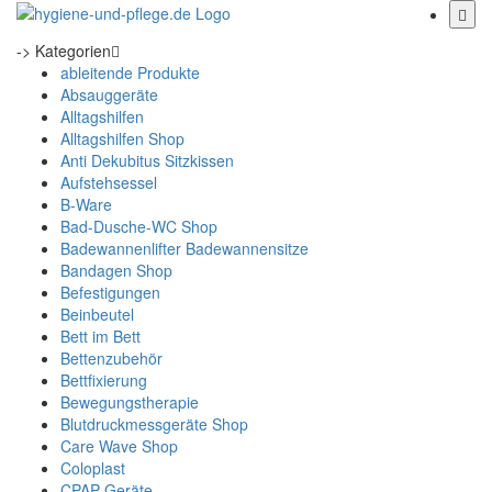
-> Kategorien
ableitende Produkte
Absauggeräte
Alltagshilfen
Alltagshilfen Shop
Anti Dekubitus Sitzkissen
Aufstehsessel
B-Ware
Bad-Dusche-WC Shop
Badewannenlifter Badewannensitze
Bandagen Shop
Befestigungen
Beinbeutel
Bett im Bett
Bettenzubehör
Bettfixierung
Bewegungstherapie
Blutdruckmessgeräte Shop
Care Wave Shop
Coloplast
CPAP Geräte