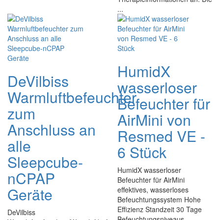
...
HumidX
DeVilbiss
wasserloser
Warmluftbefeuchter
Befeuchter für
zum
AirMini von
Anschluss an
Resmed VE -
alle
6 Stück
Sleepcube-
HumidX wasserloser
nCPAP
Befeuchter für AirMini
Geräte
effektives, wasserloses
Befeuchtungssystem Hohe
Effizienz Standzeit 30 Tage
DeVilbiss
Befeuchtungsniveaus