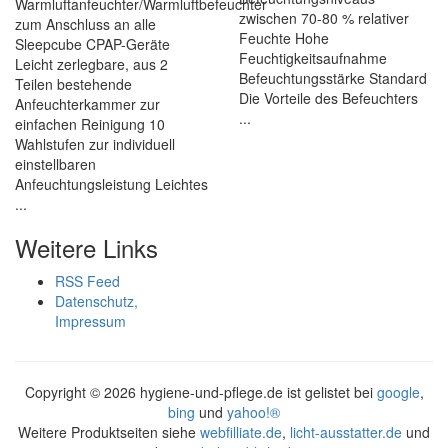
Warmluftanfeuchter/Warmluftbefeuchter
zwischen 70-80 % relativer
zum Anschluss an alle
Feuchte Hohe
Sleepcube CPAP-Geräte
Feuchtigkeitsaufnahme
Leicht zerlegbare, aus 2
Befeuchtungsstärke Standard
Teilen bestehende
Die Vorteile des Befeuchters
Anfeuchterkammer zur
...
einfachen Reinigung 10
Wahlstufen zur individuell
einstellbaren
Anfeuchtungsleistung Leichtes
...
Weitere Links
RSS Feed
Datenschutz,
Impressum
Copyright ©
2026 hygiene-und-pflege.de ist gelistet bei
google
,
bing
und
yahoo!®
Weitere Produktseiten siehe
webfilliate.de
,
licht-ausstatter.de
und