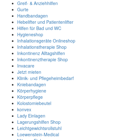
Greif- & Anziehhilfen
Gurte
Handbandagen
Hebelifter und Patientenlifter
Hilfen für Bad und WC
Hygieneshop
Inhalationsgeräte Onlineshop
Inhalationstherapie Shop
Inkontinenz Alltagshilfen
Inkontinenztherapie Shop
Invacare
Jetzt mieten
Klinik- und Pflegeheimbedarf
Kniebandagen
Körperhygiene
Körperpflege
Kolostomiebeutel
konvex
Lady Einlagen
Lagerungshilfen Shop
Leichtgewichtsrollstuhl
Loewenstein-Medical