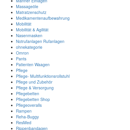
Männer Einlagen
Massageöle
Matratzenschutz
Medikamentenaufbewahrung
Mobilität
Mobilität & Agilität
Nasenmasken
Notrufanlagen Rufanlagen
ohnekategorie
Omron
Pants
Patienten Waagen
Pflege
Pflege- Multifunktionsrollstuhl
Pflege und Zubehör
Pflege & Versorgung
Pflegebetten
Pflegebetten Shop
Pflegeoveralls
Rampen
Reha-Buggy
ResMed
Rippenbandagen