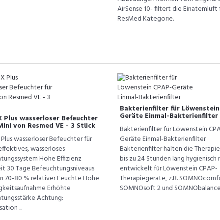
AirSense 10- filtert die Einatemluft
ResMed Kategorie.
Bakterienfilter für Löwenstei
Geräte Einmal-Bakterienfilter
 Plus wasserloser Befeuchter
Mini von Resmed VE - 3 Stück
Bakterienfilter für Löwenstein CP
Plus wasserloser Befeuchter für
Geräte Einmal-Bakterienfilter
effektives, wasserloses
Bakterienfilter halten die Therapi
tungssystem Hohe Effizienz
bis zu 24 Stunden lang hygienisch 
it 30 Tage Befeuchtungsniveaus
entwickelt für Löwenstein CPAP-
n 70-80 % relativer Feuchte Hohe
Therapiegeräte, z.B. SOMNOcomfo
gkeitsaufnahme Erhöhte
SOMNOsoft 2 und SOMNObalance. D
tungsstärke Achtung:
tion ...