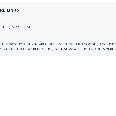
RE LINKS
D
HUTZ, IMPRESSUM
GHT ©
2026 HYGIENE-UND-PFLEGE.DE IST GELISTET BEI
GOOGLE
,
BING
UND
DUKTSEITEN SIEHE
WEBFILLIATE.DE
,
LICHT-AUSSTATTER.DE
UND DIE
MOEBEL-