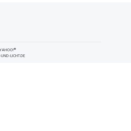
YAHOO!®
UND-LICHT.DE