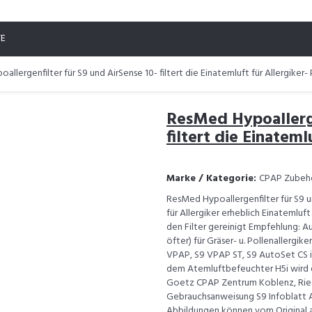
TE
llergenfilter für S9 und AirSense 10- filtert die Einatemluft für Allergiker- 
ResMed Hypoallerge
filtert die Einateml
Marke / Kategorie:
CPAP Zubeh
ResMed Hypoallergenfilter für S9 u
für Allergiker erheblich Einatemlu
den Filter gereinigt Empfehlung: A
öfter) für Gräser- u. Pollenallergi
VPAP, S9 VPAP ST, S9 AutoSet CS in
dem Atemluftbefeuchter H5i wird d
Goetz CPAP Zentrum Koblenz, Ries
Gebrauchsanweisung S9 Infoblatt 
Abbildungen können vom Original a