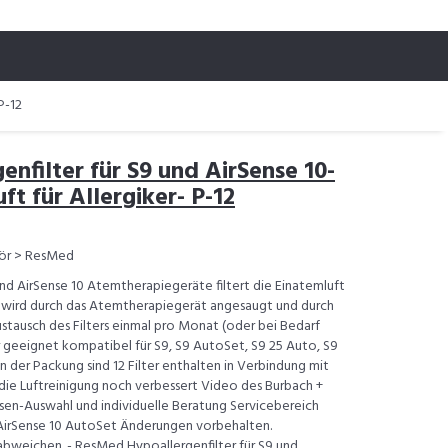
P-12
nfilter für S9 und AirSense 10-
uft für Allergiker- P-12
ör > ResMed
nd AirSense 10 Atemtherapiegeräte filtert die Einatemluft
ft wird durch das Atemtherapiegerät angesaugt und durch
ustausch des Filters einmal pro Monat (oder bei Bedarf
ker geeignet kompatibel für S9, S9 AutoSet, S9 25 Auto, S9
 der Packung sind 12 Filter enthalten in Verbindung mit
ie Luftreinigung noch verbessert Video des Burbach +
en-Auswahl und individuelle Beratung Servicebereich
AirSense 10 AutoSet Änderungen vorbehalten.
bweichen. - ResMed Hypoallergenfilter für S9 und