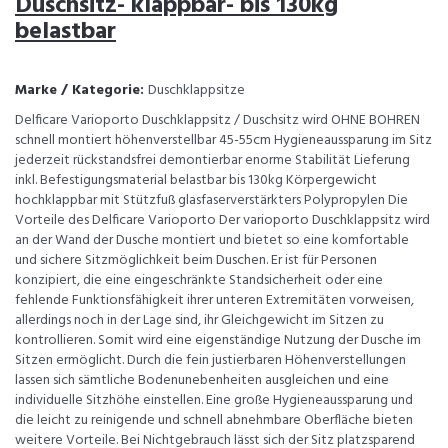
Duschsitz- klappbar- bis 130kg
belastbar
Marke / Kategorie:
Duschklappsitze
Delficare Varioporto Duschklappsitz / Duschsitz wird OHNE BOHREN
schnell montiert höhenverstellbar 45-55cm Hygieneaussparung im Sitz
jederzeit rückstandsfrei demontierbar enorme Stabilität Lieferung
inkl. Befestigungsmaterial belastbar bis 130kg Körpergewicht
hochklappbar mit Stützfuß glasfaserverstärkters Polypropylen Die
Vorteile des Delficare Varioporto Der varioporto Duschklappsitz wird
an der Wand der Dusche montiert und bietet so eine komfortable
und sichere Sitzmöglichkeit beim Duschen. Er ist für Personen
konzipiert, die eine eingeschränkte Standsicherheit oder eine
fehlende Funktionsfähigkeit ihrer unteren Extremitäten vorweisen,
allerdings noch in der Lage sind, ihr Gleichgewicht im Sitzen zu
kontrollieren. Somit wird eine eigenständige Nutzung der Dusche im
Sitzen ermöglicht. Durch die fein justierbaren Höhenverstellungen
lassen sich sämtliche Bodenunebenheiten ausgleichen und eine
individuelle Sitzhöhe einstellen. Eine große Hygieneaussparung und
die leicht zu reinigende und schnell abnehmbare Oberfläche bieten
weitere Vorteile. Bei Nichtgebrauch lässt sich der Sitz platzsparend