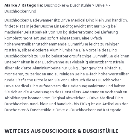
Marke / Kategorie:
Duschocker & Duschstühle > Drive > -
Duschhocker rund
Duschhocker/ Badewannensitz Drive Medical Dino klein und handlich,
findet Platz in jeder Dusche Ein Leichtgewicht mit nur 1,6 kg bei
maximaler Belastbarkeit von 130 kg sicherer Stand bei Lieferung
komplett montiert und sofort einsetzbar Beine 8-fach
höhenverstellbar rutschhemmende Gummifüße leicht zu reinigen
rostfreie, silber eloxierte Aluminiumbeine Die Vorteile des Dino
Duschhocker bis zu 130 kg belastbar großflächige Gummifüße gleichen
Unebenheiten in der Duschwanne aus vielseitig einsetzbar rostfreie
silber eloxierte Aluminiumbeine nur 1,6 kg Eigengewicht einfach zu
montieren, zu zerlegen und zu reinigen Beine 8-fach höhenverstellbar
runde Sitzfläche Bitte lesen Sie vor Gebrauch dieses Duschhocker
Drive Medical Dino aufmerksam die Bedienungsanleitung und halten
Sie sich an die Anweisungen des Herstellers. Änderungen vorbehalten.
Abbildungen können vom Original abweichen. - Drive Medical Dino
Duschhocker- rund- klein und handlich- bis 130kg ist ein Artikel aus der
Duschocker & Duschstühle > Drive > -Duschhocker rund Kategorie.
WEITERES AUS DUSCHOCKER & DUSCHSTÜHLE