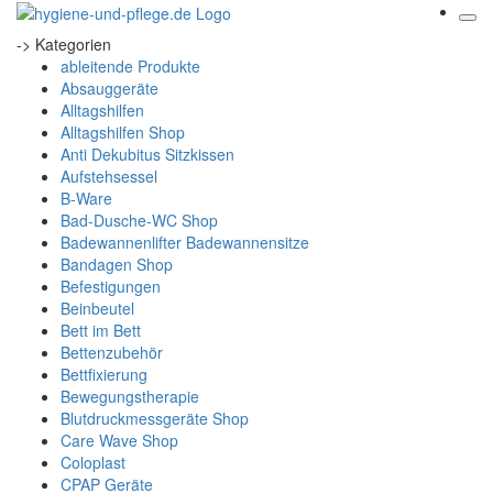
-> Kategorien
ableitende Produkte
Absauggeräte
Alltagshilfen
Alltagshilfen Shop
Anti Dekubitus Sitzkissen
Aufstehsessel
B-Ware
Bad-Dusche-WC Shop
Badewannenlifter Badewannensitze
Bandagen Shop
Befestigungen
Beinbeutel
Bett im Bett
Bettenzubehör
Bettfixierung
Bewegungstherapie
Blutdruckmessgeräte Shop
Care Wave Shop
Coloplast
CPAP Geräte