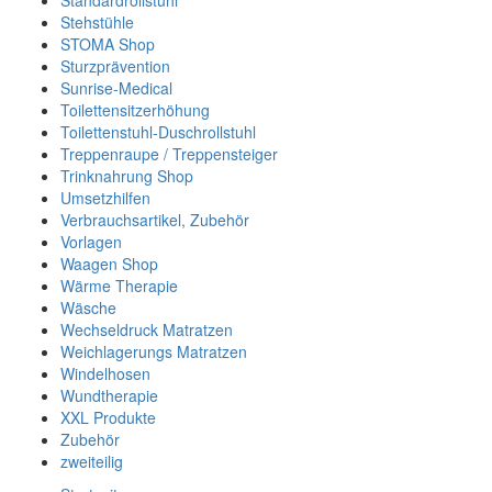
Standardrollstuhl
Stehstühle
STOMA Shop
Sturzprävention
Sunrise-Medical
Toilettensitzerhöhung
Toilettenstuhl-Duschrollstuhl
Treppenraupe / Treppensteiger
Trinknahrung Shop
Umsetzhilfen
Verbrauchsartikel, Zubehör
Vorlagen
Waagen Shop
Wärme Therapie
Wäsche
Wechseldruck Matratzen
Weichlagerungs Matratzen
Windelhosen
Wundtherapie
XXL Produkte
Zubehör
zweiteilig