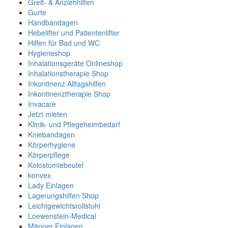
Greif- & Anziehhilfen
Gurte
Handbandagen
Hebelifter und Patientenlifter
Hilfen für Bad und WC
Hygieneshop
Inhalationsgeräte Onlineshop
Inhalationstherapie Shop
Inkontinenz Alltagshilfen
Inkontinenztherapie Shop
Invacare
Jetzt mieten
Klinik- und Pflegeheimbedarf
Kniebandagen
Körperhygiene
Körperpflege
Kolostomiebeutel
konvex
Lady Einlagen
Lagerungshilfen Shop
Leichtgewichtsrollstuhl
Loewenstein-Medical
Männer Einlagen