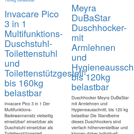
Meyra
Invacare Pico
DuBaStar
3 in 1
Duschhocker-
Multifunktions-
mit
Duschstuhl-
Armlehnen
Toilettenstuhl
und
und
Hygieneausschn
Toilettenstützgestell-
bis 120kg
bis 160kg
belastbar
belastbar
Duschhocker Meyra DuBaStar
Invacare Pico 3 in 1 Der
mit Armlehnen und
Multifunktions-
Hygieneausschnitt, bis 120 kg
Badewannensitz vielseitig
belastbar Die Standbeine
einsetzbar! einsetzbar als
dieses Duschhockers sind
Duschstuhl einsetzbar als
vierfach höhenverstellbar und
Toilettenstützgestell
können daher individuell