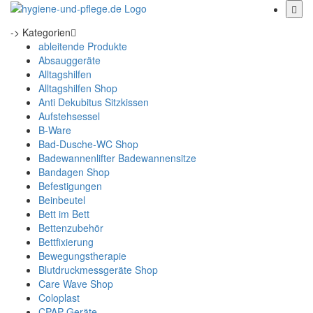
-> Kategorien
ableitende Produkte
Absauggeräte
Alltagshilfen
Alltagshilfen Shop
Anti Dekubitus Sitzkissen
Aufstehsessel
B-Ware
Bad-Dusche-WC Shop
Badewannenlifter Badewannensitze
Bandagen Shop
Befestigungen
Beinbeutel
Bett im Bett
Bettenzubehör
Bettfixierung
Bewegungstherapie
Blutdruckmessgeräte Shop
Care Wave Shop
Coloplast
CPAP Geräte