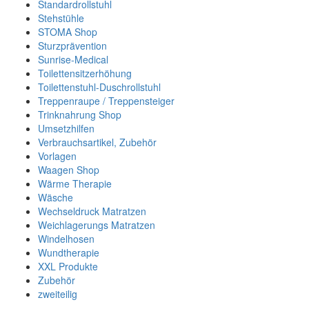
Standardrollstuhl
Stehstühle
STOMA Shop
Sturzprävention
Sunrise-Medical
Toilettensitzerhöhung
Toilettenstuhl-Duschrollstuhl
Treppenraupe / Treppensteiger
Trinknahrung Shop
Umsetzhilfen
Verbrauchsartikel, Zubehör
Vorlagen
Waagen Shop
Wärme Therapie
Wäsche
Wechseldruck Matratzen
Weichlagerungs Matratzen
Windelhosen
Wundtherapie
XXL Produkte
Zubehör
zweiteilig