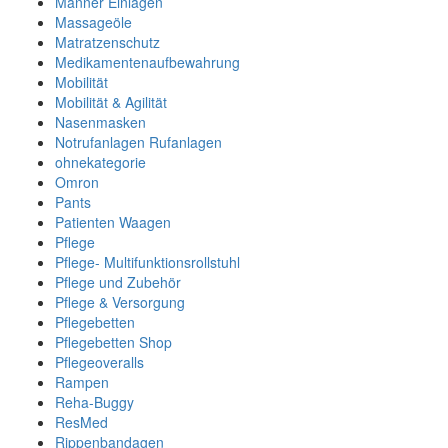
Männer Einlagen
Massageöle
Matratzenschutz
Medikamentenaufbewahrung
Mobilität
Mobilität & Agilität
Nasenmasken
Notrufanlagen Rufanlagen
ohnekategorie
Omron
Pants
Patienten Waagen
Pflege
Pflege- Multifunktionsrollstuhl
Pflege und Zubehör
Pflege & Versorgung
Pflegebetten
Pflegebetten Shop
Pflegeoveralls
Rampen
Reha-Buggy
ResMed
Rippenbandagen