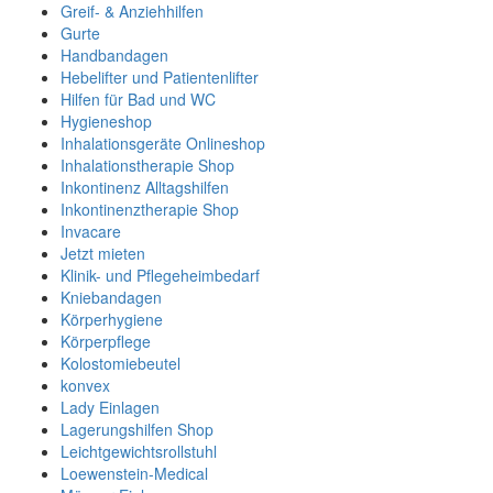
Greif- & Anziehhilfen
Gurte
Handbandagen
Hebelifter und Patientenlifter
Hilfen für Bad und WC
Hygieneshop
Inhalationsgeräte Onlineshop
Inhalationstherapie Shop
Inkontinenz Alltagshilfen
Inkontinenztherapie Shop
Invacare
Jetzt mieten
Klinik- und Pflegeheimbedarf
Kniebandagen
Körperhygiene
Körperpflege
Kolostomiebeutel
konvex
Lady Einlagen
Lagerungshilfen Shop
Leichtgewichtsrollstuhl
Loewenstein-Medical