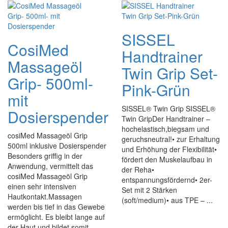
SISSEL
CosiMed
Handtrainer
Massageöl
Twin Grip Set-
Grip- 500ml-
Pink-Grün
mit
SISSEL® Twin Grip SISSEL®
Dosierspender
Twin GripDer Handtrainer –
hochelastisch,biegsam und
cosiMed Massageöl Grip
geruchsneutral!• zur Erhaltung
500ml inklusive Dosierspender
und Erhöhung der Flexibilität•
Besonders griffig in der
fördert den Muskelaufbau in
Anwendung, vermittelt das
der Reha•
cosiMed Massageöl Grip
entspannungsfördernd• 2er-
einen sehr intensiven
Set mit 2 Stärken
Hautkontakt.Massagen
(soft/medium)• aus TPE – ...
werden bis tief in das Gewebe
ermöglicht. Es bleibt lange auf
der Haut und bildet somit ...