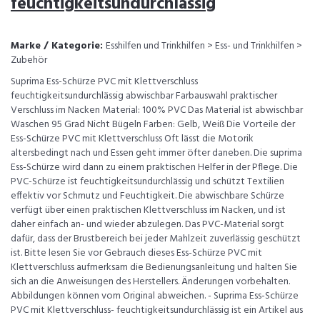
feuchtigkeitsundurchlässig
Marke / Kategorie:
Esshilfen und Trinkhilfen > Ess- und Trinkhilfen >
Zubehör
Suprima Ess-Schürze PVC mit Klettverschluss
feuchtigkeitsundurchlässig abwischbar Farbauswahl praktischer
Verschluss im Nacken Material: 100% PVC Das Material ist abwischbar
Waschen 95 Grad Nicht Bügeln Farben: Gelb, Weiß Die Vorteile der
Ess-Schürze PVC mit Klettverschluss Oft lässt die Motorik
altersbedingt nach und Essen geht immer öfter daneben. Die suprima
Ess-Schürze wird dann zu einem praktischen Helfer in der Pflege. Die
PVC-Schürze ist feuchtigkeitsundurchlässig und schützt Textilien
effektiv vor Schmutz und Feuchtigkeit. Die abwischbare Schürze
verfügt über einen praktischen Klettverschluss im Nacken, und ist
daher einfach an- und wieder abzulegen. Das PVC-Material sorgt
dafür, dass der Brustbereich bei jeder Mahlzeit zuverlässig geschützt
ist. Bitte lesen Sie vor Gebrauch dieses Ess-Schürze PVC mit
Klettverschluss aufmerksam die Bedienungsanleitung und halten Sie
sich an die Anweisungen des Herstellers. Änderungen vorbehalten.
Abbildungen können vom Original abweichen. - Suprima Ess-Schürze
PVC mit Klettverschluss- feuchtigkeitsundurchlässig ist ein Artikel aus