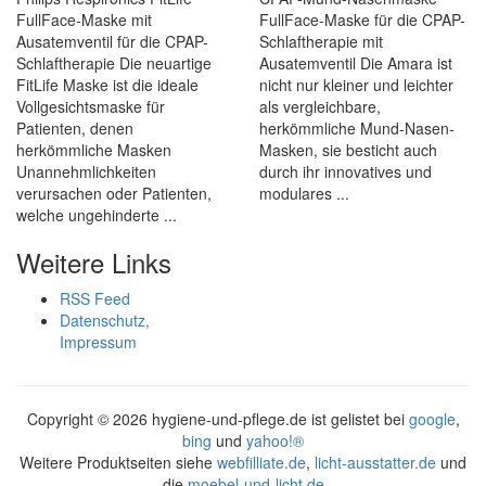
FullFace-Maske mit
FullFace-Maske für die CPAP-
Ausatemventil für die CPAP-
Schlaftherapie mit
Schlaftherapie Die neuartige
Ausatemventil Die Amara ist
FitLife Maske ist die ideale
nicht nur kleiner und leichter
Vollgesichtsmaske für
als vergleichbare,
Patienten, denen
herkömmliche Mund-Nasen-
herkömmliche Masken
Masken, sie besticht auch
Unannehmlichkeiten
durch ihr innovatives und
verursachen oder Patienten,
modulares ...
welche ungehinderte ...
Weitere Links
RSS Feed
Datenschutz,
Impressum
Copyright ©
2026 hygiene-und-pflege.de ist gelistet bei
google
,
bing
und
yahoo!®
Weitere Produktseiten siehe
webfilliate.de
,
licht-ausstatter.de
und
die
moebel-und-licht.de