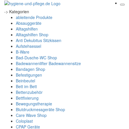
-> Kategorien
ableitende Produkte
Absauggeräte
Alltagshilfen
Alltagshilfen Shop
Anti Dekubitus Sitzkissen
Aufstehsessel
B-Ware
Bad-Dusche-WC Shop
Badewannenlifter Badewannensitze
Bandagen Shop
Befestigungen
Beinbeutel
Bett im Bett
Bettenzubehör
Bettfixierung
Bewegungstherapie
Blutdruckmessgeräte Shop
Care Wave Shop
Coloplast
CPAP Geräte