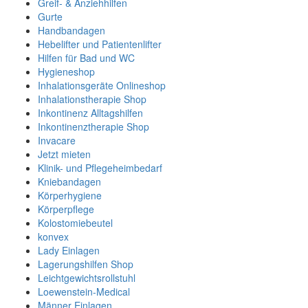
Greif- & Anziehhilfen
Gurte
Handbandagen
Hebelifter und Patientenlifter
Hilfen für Bad und WC
Hygieneshop
Inhalationsgeräte Onlineshop
Inhalationstherapie Shop
Inkontinenz Alltagshilfen
Inkontinenztherapie Shop
Invacare
Jetzt mieten
Klinik- und Pflegeheimbedarf
Kniebandagen
Körperhygiene
Körperpflege
Kolostomiebeutel
konvex
Lady Einlagen
Lagerungshilfen Shop
Leichtgewichtsrollstuhl
Loewenstein-Medical
Männer Einlagen