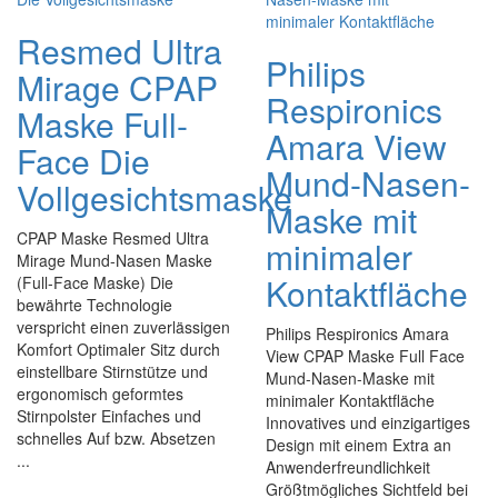
Resmed Ultra
Philips
Mirage CPAP
Respironics
Maske Full-
Amara View
Face Die
Mund-Nasen-
Vollgesichtsmaske
Maske mit
CPAP Maske Resmed Ultra
minimaler
Mirage Mund-Nasen Maske
Kontaktfläche
(Full-Face Maske) Die
bewährte Technologie
verspricht einen zuverlässigen
Philips Respironics Amara
Komfort Optimaler Sitz durch
View CPAP Maske Full Face
einstellbare Stirnstütze und
Mund-Nasen-Maske mit
ergonomisch geformtes
minimaler Kontaktfläche
Stirnpolster Einfaches und
Innovatives und einzigartiges
schnelles Auf bzw. Absetzen
Design mit einem Extra an
...
Anwenderfreundlichkeit
Größtmögliches Sichtfeld bei