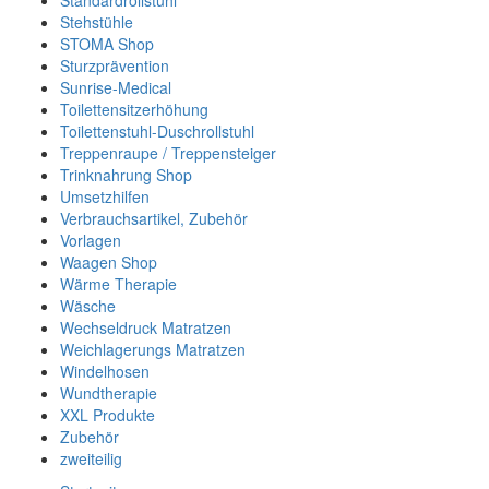
Standardrollstuhl
Stehstühle
STOMA Shop
Sturzprävention
Sunrise-Medical
Toilettensitzerhöhung
Toilettenstuhl-Duschrollstuhl
Treppenraupe / Treppensteiger
Trinknahrung Shop
Umsetzhilfen
Verbrauchsartikel, Zubehör
Vorlagen
Waagen Shop
Wärme Therapie
Wäsche
Wechseldruck Matratzen
Weichlagerungs Matratzen
Windelhosen
Wundtherapie
XXL Produkte
Zubehör
zweiteilig