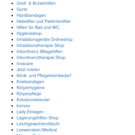
Greif- & Anziehhilfen
Gurte
Handbandagen
Hebelifter und Patientenlifter
Hilfen für Bad und WC
Hygieneshop
Inhalationsgeräte Onlineshop
Inhalationstherapie Shop
Inkontinenz Alltagshilfen
Inkontinenztherapie Shop
Invacare
Jetzt mieten
Klinik- und Pflegeheimbedarf
Kniebandagen
Körperhygiene
Körperpflege
Kolostomiebeutel
konvex
Lady Einlagen
Lagerungshilfen Shop
Leichtgewichtsrollstuhl
Loewenstein-Medical