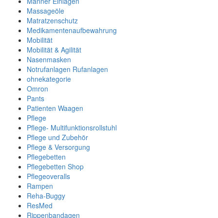
Männer Einlagen
Massageöle
Matratzenschutz
Medikamentenaufbewahrung
Mobilität
Mobilität & Agilität
Nasenmasken
Notrufanlagen Rufanlagen
ohnekategorie
Omron
Pants
Patienten Waagen
Pflege
Pflege- Multifunktionsrollstuhl
Pflege und Zubehör
Pflege & Versorgung
Pflegebetten
Pflegebetten Shop
Pflegeoveralls
Rampen
Reha-Buggy
ResMed
Rippenbandagen