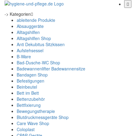
-> Kategorien
ableitende Produkte
Absauggeräte
Alltagshilfen
Alltagshilfen Shop
Anti Dekubitus Sitzkissen
Aufstehsessel
B-Ware
Bad-Dusche-WC Shop
Badewannenlifter Badewannensitze
Bandagen Shop
Befestigungen
Beinbeutel
Bett im Bett
Bettenzubehör
Bettfixierung
Bewegungstherapie
Blutdruckmessgeräte Shop
Care Wave Shop
Coloplast
CPAP Geräte