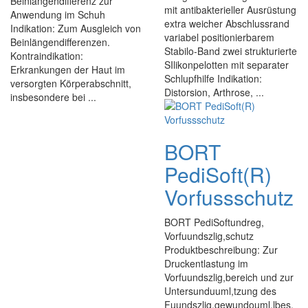
Beinlängendifferenz zur
mit antibakterieller Ausrüstung
Anwendung im Schuh
extra weicher Abschlussrand
Indikation: Zum Ausgleich von
variabel positionierbarem
Beinlängendifferenzen.
Stabilo-Band zwei strukturierte
Kontraindikation:
SIlikonpelotten mit separater
Erkrankungen der Haut im
Schlupfhilfe Indikation:
versorgten Körperabschnitt,
Distorsion, Arthrose, ...
insbesondere bei ...
BORT
PediSoft(R)
Vorfussschutz
BORT PediSoftundreg,
Vorfuundszlig,schutz
Produktbeschreibung: Zur
Druckentlastung im
Vorfuundszlig,bereich und zur
Untersunduuml,tzung des
Fuundszlig,gewundouml,lbes.