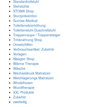
Standardrollstuhl
Stehstühle
STOMA Shop
Sturzprävention
Sunrise-Medical
Toilettensitzerhöhung
Toilettenstuhl-Duschrollstuhl
Treppenraupe / Treppensteiger
Trinknahrung Shop
Umsetzhilfen
Verbrauchsartikel, Zubehör
Vorlagen
Waagen Shop
Wärme Therapie
Wäsche
Wechseldruck Matratzen
Weichlagerungs Matratzen
Windelhosen
Wundtherapie
XXL Produkte
Zubehör
zweiteilig