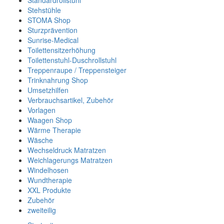
Standardrollstuhl
Stehstühle
STOMA Shop
Sturzprävention
Sunrise-Medical
Toilettensitzerhöhung
Toilettenstuhl-Duschrollstuhl
Treppenraupe / Treppensteiger
Trinknahrung Shop
Umsetzhilfen
Verbrauchsartikel, Zubehör
Vorlagen
Waagen Shop
Wärme Therapie
Wäsche
Wechseldruck Matratzen
Weichlagerungs Matratzen
Windelhosen
Wundtherapie
XXL Produkte
Zubehör
zweiteilig