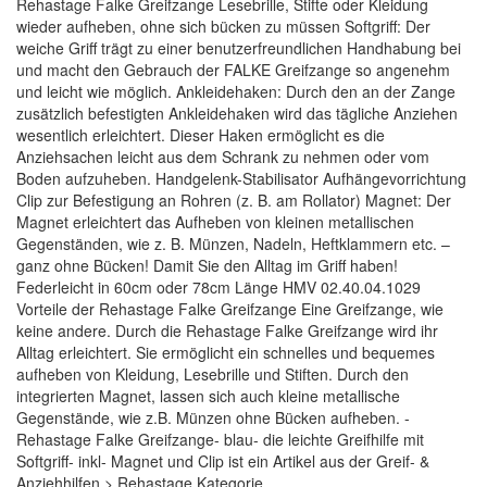
Rehastage Falke Greifzange Lesebrille, Stifte oder Kleidung
wieder aufheben, ohne sich bücken zu müssen Softgriff: Der
weiche Griff trägt zu einer benutzerfreundlichen Handhabung bei
und macht den Gebrauch der FALKE Greifzange so angenehm
und leicht wie möglich. Ankleidehaken: Durch den an der Zange
zusätzlich befestigten Ankleidehaken wird das tägliche Anziehen
wesentlich erleichtert. Dieser Haken ermöglicht es die
Anziehsachen leicht aus dem Schrank zu nehmen oder vom
Boden aufzuheben. Handgelenk-Stabilisator Aufhängevorrichtung
Clip zur Befestigung an Rohren (z. B. am Rollator) Magnet: Der
Magnet erleichtert das Aufheben von kleinen metallischen
Gegenständen, wie z. B. Münzen, Nadeln, Heftklammern etc. –
ganz ohne Bücken! Damit Sie den Alltag im Griff haben!
Federleicht in 60cm oder 78cm Länge HMV 02.40.04.1029
Vorteile der Rehastage Falke Greifzange Eine Greifzange, wie
keine andere. Durch die Rehastage Falke Greifzange wird ihr
Alltag erleichtert. Sie ermöglicht ein schnelles und bequemes
aufheben von Kleidung, Lesebrille und Stiften. Durch den
integrierten Magnet, lassen sich auch kleine metallische
Gegenstände, wie z.B. Münzen ohne Bücken aufheben. -
Rehastage Falke Greifzange- blau- die leichte Greifhilfe mit
Softgriff- inkl- Magnet und Clip ist ein Artikel aus der Greif- &
Anziehhilfen > Rehastage Kategorie.