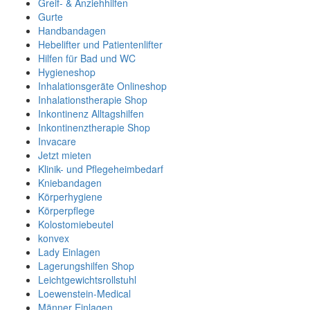
Greif- & Anziehhilfen
Gurte
Handbandagen
Hebelifter und Patientenlifter
Hilfen für Bad und WC
Hygieneshop
Inhalationsgeräte Onlineshop
Inhalationstherapie Shop
Inkontinenz Alltagshilfen
Inkontinenztherapie Shop
Invacare
Jetzt mieten
Klinik- und Pflegeheimbedarf
Kniebandagen
Körperhygiene
Körperpflege
Kolostomiebeutel
konvex
Lady Einlagen
Lagerungshilfen Shop
Leichtgewichtsrollstuhl
Loewenstein-Medical
Männer Einlagen