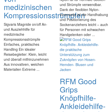
medizinischen
und Strümpfe verwendbar.
Dank der flexiblen Nylon-
Kompressionsstrümpfen
Innenseite ist die Handhabung
und Positionierung des
Sigvaris Magnide on/off An-
Sockenanziehers leicht – auch
und Ausziehhilfe für
für Personen mit schwachen
medizinische
Handgelenken oder ...
Kompressionsstrümpfe
Einfaches, praktisches
Handling Ein idealer
Reisebegleiter: Klein, leicht
und überall mithinzunehmen
Aus innovativen, weichen
Materialien Extreme ...
RFM Good
Grips
Knöpfhilfe-
Ankleidehilfe-