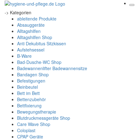
-> Kategorien
ableitende Produkte
Absauggeräte
Alltagshilfen
Alltagshilfen Shop
Anti Dekubitus Sitzkissen
Aufstehsessel
B-Ware
Bad-Dusche-WC Shop
Badewannenlifter Badewannensitze
Bandagen Shop
Befestigungen
Beinbeutel
Bett im Bett
Bettenzubehör
Bettfixierung
Bewegungstherapie
Blutdruckmessgeräte Shop
Care Wave Shop
Coloplast
CPAP Geräte