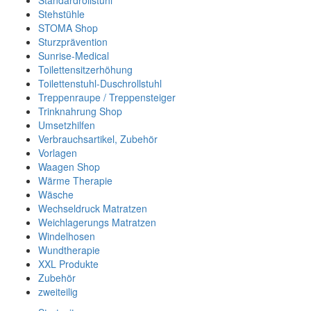
Standardrollstuhl
Stehstühle
STOMA Shop
Sturzprävention
Sunrise-Medical
Toilettensitzerhöhung
Toilettenstuhl-Duschrollstuhl
Treppenraupe / Treppensteiger
Trinknahrung Shop
Umsetzhilfen
Verbrauchsartikel, Zubehör
Vorlagen
Waagen Shop
Wärme Therapie
Wäsche
Wechseldruck Matratzen
Weichlagerungs Matratzen
Windelhosen
Wundtherapie
XXL Produkte
Zubehör
zweiteilig