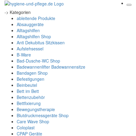
-> Kategorien
ableitende Produkte
Absauggeräte
Alltagshilfen
Alltagshilfen Shop
Anti Dekubitus Sitzkissen
Aufstehsessel
B-Ware
Bad-Dusche-WC Shop
Badewannenlifter Badewannensitze
Bandagen Shop
Befestigungen
Beinbeutel
Bett im Bett
Bettenzubehör
Bettfixierung
Bewegungstherapie
Blutdruckmessgeräte Shop
Care Wave Shop
Coloplast
CPAP Geräte