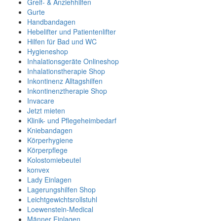
Greif- & Anziehhilfen
Gurte
Handbandagen
Hebelifter und Patientenlifter
Hilfen für Bad und WC
Hygieneshop
Inhalationsgeräte Onlineshop
Inhalationstherapie Shop
Inkontinenz Alltagshilfen
Inkontinenztherapie Shop
Invacare
Jetzt mieten
Klinik- und Pflegeheimbedarf
Kniebandagen
Körperhygiene
Körperpflege
Kolostomiebeutel
konvex
Lady Einlagen
Lagerungshilfen Shop
Leichtgewichtsrollstuhl
Loewenstein-Medical
Männer Einlagen