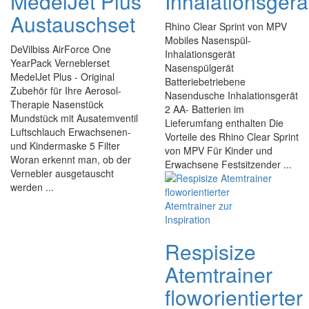
MedelJet Plus
Inhalationsgerä
Austauschset
Rhino Clear Sprint von MPV
Mobiles Nasenspül-
DeVilbiss AirForce One
Inhalationsgerät
YearPack Verneblerset
Nasenspülgerät
MedelJet Plus - Original
Batteriebetriebene
Zubehör für Ihre Aerosol-
Nasendusche Inhalationsgerät
Therapie Nasenstück
2 AA- Batterien im
Mundstück mit Ausatemventil
Lieferumfang enthalten Die
Luftschlauch Erwachsenen-
Vorteile des Rhino Clear Sprint
und Kindermaske 5 Filter
von MPV Für Kinder und
Woran erkennt man, ob der
Erwachsene Festsitzender ...
Vernebler ausgetauscht
werden ...
Respisize
Atemtrainer
floworientierter