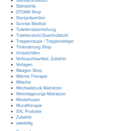
Standardrollstuhl
Stehstühle
STOMA Shop
Sturzprävention
Sunrise-Medical
Toilettensitzerhöhung
Toilettenstuhl-Duschrollstuhl
Treppenraupe / Treppensteiger
Trinknahrung Shop
Umsetzhilfen
Verbrauchsartikel, Zubehör
Vorlagen
Waagen Shop
Wärme Therapie
Wäsche
Wechseldruck Matratzen
Weichlagerungs Matratzen
Windelhosen
Wundtherapie
XXL Produkte
Zubehör
zweiteilig