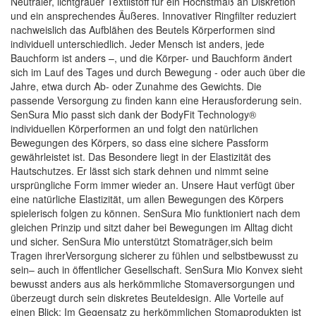
Neutraler, lichtgrauer Textilstoff für ein Höchstmaß an Diskretion
und ein ansprechendes Äußeres. Innovativer Ringfilter reduziert
nachweislich das Aufblähen des Beutels Körperformen sind
individuell unterschiedlich. Jeder Mensch ist anders, jede
Bauchform ist anders –, und die Körper- und Bauchform ändert
sich im Lauf des Tages und durch Bewegung - oder auch über die
Jahre, etwa durch Ab- oder Zunahme des Gewichts. Die
passende Versorgung zu finden kann eine Herausforderung sein.
SenSura Mio passt sich dank der BodyFit Technology®
individuellen Körperformen an und folgt den natürlichen
Bewegungen des Körpers, so dass eine sichere Passform
gewährleistet ist. Das Besondere liegt in der Elastizität des
Hautschutzes. Er lässt sich stark dehnen und nimmt seine
ursprüngliche Form immer wieder an. Unsere Haut verfügt über
eine natürliche Elastizität, um allen Bewegungen des Körpers
spielerisch folgen zu können. SenSura Mio funktioniert nach dem
gleichen Prinzip und sitzt daher bei Bewegungen im Alltag dicht
und sicher. SenSura Mio unterstützt Stomaträger,sich beim
Tragen ihrerVersorgung sicherer zu fühlen und selbstbewusst zu
sein– auch in öffentlicher Gesellschaft. SenSura Mio Konvex sieht
bewusst anders aus als herkömmliche Stomaversorgungen und
überzeugt durch sein diskretes Beuteldesign. Alle Vorteile auf
einen Blick: Im Gegensatz zu herkömmlichen Stomaprodukten ist