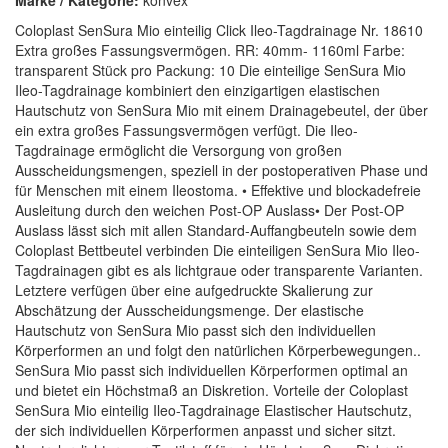
Marke / Kategorie:
konvex
Coloplast SenSura Mio einteilig Click Ileo-Tagdrainage Nr. 18610
Extra großes Fassungsvermögen. RR: 40mm- 1160ml Farbe:
transparent Stück pro Packung: 10 Die einteilige SenSura Mio
Ileo-Tagdrainage kombiniert den einzigartigen elastischen
Hautschutz von SenSura Mio mit einem Drainagebeutel, der über
ein extra großes Fassungsvermögen verfügt. Die Ileo-
Tagdrainage ermöglicht die Versorgung von großen
Ausscheidungsmengen, speziell in der postoperativen Phase und
für Menschen mit einem Ileostoma. • Effektive und blockadefreie
Ausleitung durch den weichen Post-OP Auslass• Der Post-OP
Auslass lässt sich mit allen Standard-Auffangbeuteln sowie dem
Coloplast Bettbeutel verbinden Die einteiligen SenSura Mio Ileo-
Tagdrainagen gibt es als lichtgraue oder transparente Varianten.
Letztere verfügen über eine aufgedruckte Skalierung zur
Abschätzung der Ausscheidungsmenge. Der elastische
Hautschutz von SenSura Mio passt sich den individuellen
Körperformen an und folgt den natürlichen Körperbewegungen..
SenSura Mio passt sich individuellen Körperformen optimal an
und bietet ein Höchstmaß an Diskretion. Vorteile der Coloplast
SenSura Mio einteilig Ileo-Tagdrainage Elastischer Hautschutz,
der sich individuellen Körperformen anpasst und sicher sitzt.