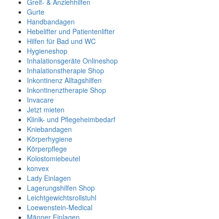
Greif- & Anziehhilfen
Gurte
Handbandagen
Hebelifter und Patientenlifter
Hilfen für Bad und WC
Hygieneshop
Inhalationsgeräte Onlineshop
Inhalationstherapie Shop
Inkontinenz Alltagshilfen
Inkontinenztherapie Shop
Invacare
Jetzt mieten
Klinik- und Pflegeheimbedarf
Kniebandagen
Körperhygiene
Körperpflege
Kolostomiebeutel
konvex
Lady Einlagen
Lagerungshilfen Shop
Leichtgewichtsrollstuhl
Loewenstein-Medical
Männer Einlagen