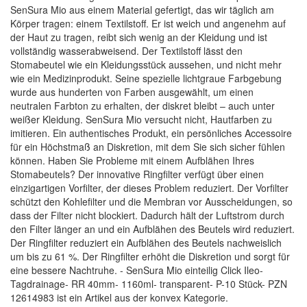
SenSura Mio aus einem Material gefertigt, das wir täglich am
Körper tragen: einem Textilstoff. Er ist weich und angenehm auf
der Haut zu tragen, reibt sich wenig an der Kleidung und ist
vollständig wasserabweisend. Der Textilstoff lässt den
Stomabeutel wie ein Kleidungsstück aussehen, und nicht mehr
wie ein Medizinprodukt. Seine spezielle lichtgraue Farbgebung
wurde aus hunderten von Farben ausgewählt, um einen
neutralen Farbton zu erhalten, der diskret bleibt – auch unter
weißer Kleidung. SenSura Mio versucht nicht, Hautfarben zu
imitieren. Ein authentisches Produkt, ein persönliches Accessoire
für ein Höchstmaß an Diskretion, mit dem Sie sich sicher fühlen
können. Haben Sie Probleme mit einem Aufblähen Ihres
Stomabeutels? Der innovative Ringfilter verfügt über einen
einzigartigen Vorfilter, der dieses Problem reduziert. Der Vorfilter
schützt den Kohlefilter und die Membran vor Ausscheidungen, so
dass der Filter nicht blockiert. Dadurch hält der Luftstrom durch
den Filter länger an und ein Aufblähen des Beutels wird reduziert.
Der Ringfilter reduziert ein Aufblähen des Beutels nachweislich
um bis zu 61 %. Der Ringfilter erhöht die Diskretion und sorgt für
eine bessere Nachtruhe. - SenSura Mio einteilig Click Ileo-
Tagdrainage- RR 40mm- 1160ml- transparent- P-10 Stück- PZN
12614983 ist ein Artikel aus der konvex Kategorie.