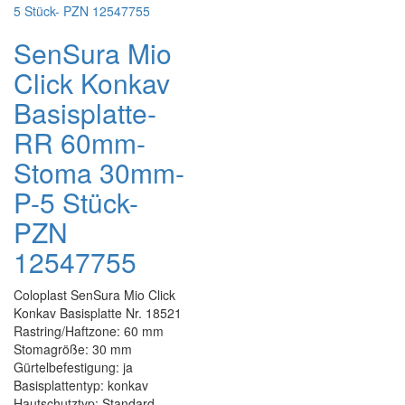
SenSura Mio
Click Konkav
Basisplatte-
RR 60mm-
Stoma 30mm-
P-5 Stück-
PZN
12547755
Coloplast SenSura Mio Click
Konkav Basisplatte Nr. 18521
Rastring/Haftzone: 60 mm
Stomagröße: 30 mm
Gürtelbefestigung: ja
Basisplattentyp: konkav
Hautschutztyp: Standard