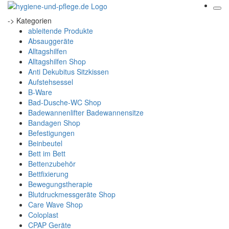
-> Kategorien
ableitende Produkte
Absauggeräte
Alltagshilfen
Alltagshilfen Shop
Anti Dekubitus Sitzkissen
Aufstehsessel
B-Ware
Bad-Dusche-WC Shop
Badewannenlifter Badewannensitze
Bandagen Shop
Befestigungen
Beinbeutel
Bett im Bett
Bettenzubehör
Bettfixierung
Bewegungstherapie
Blutdruckmessgeräte Shop
Care Wave Shop
Coloplast
CPAP Geräte