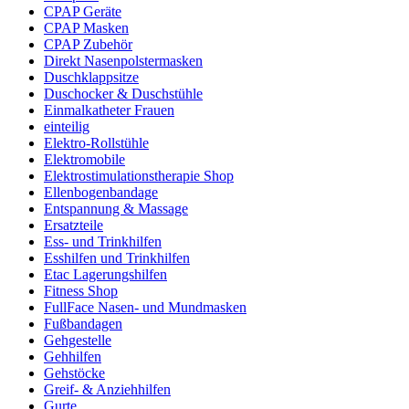
CPAP Geräte
CPAP Masken
CPAP Zubehör
Direkt Nasenpolstermasken
Duschklappsitze
Duschocker & Duschstühle
Einmalkatheter Frauen
einteilig
Elektro-Rollstühle
Elektromobile
Elektrostimulationstherapie Shop
Ellenbogenbandage
Entspannung & Massage
Ersatzteile
Ess- und Trinkhilfen
Esshilfen und Trinkhilfen
Etac Lagerungshilfen
Fitness Shop
FullFace Nasen- und Mundmasken
Fußbandagen
Gehgestelle
Gehhilfen
Gehstöcke
Greif- & Anziehhilfen
Gurte