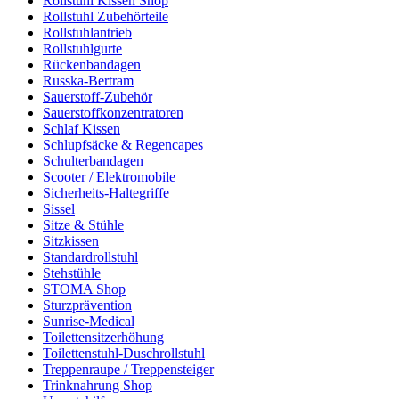
Rollstuhl Kissen Shop
Rollstuhl Zubehörteile
Rollstuhlantrieb
Rollstuhlgurte
Rückenbandagen
Russka-Bertram
Sauerstoff-Zubehör
Sauerstoffkonzentratoren
Schlaf Kissen
Schlupfsäcke & Regencapes
Schulterbandagen
Scooter / Elektromobile
Sicherheits-Haltegriffe
Sissel
Sitze & Stühle
Sitzkissen
Standardrollstuhl
Stehstühle
STOMA Shop
Sturzprävention
Sunrise-Medical
Toilettensitzerhöhung
Toilettenstuhl-Duschrollstuhl
Treppenraupe / Treppensteiger
Trinknahrung Shop