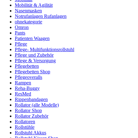
Mobilität & Agilität
Nasenmasken
Notrufanlagen Rufanlagen
ohnekategorie
Omron
Pants
Patienten Waagen
Pflege
Pflege- Multifunktionsrollstuhl
Pflege und Zubehör
Pflege & Versorgung
Pflegebetten
Pflegebetten Shop
Pflegeoveralls
Rampen
Reha-Buggy
ResMed
Rippenbandagen
Rollator (alle Modelle)
Rollator Shop
Rollator Zubehör
Rollatoren
Rollstühle
Rollstuhl Akkus