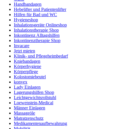
Handbandagen
Hebelifter und Patientenlifter
Hilfen für Bad und WC
Hygieneshop
Inhalationsgeräte Onlineshop
Inhalationstherapie Shop
Inkontinenz Alltagshilfen
Inkontinenztherapie Shop
Invacare
Jetzt mieten
Klinik- und Pflegeheimbedarf
Kniebandagen
Körperhygiene
Körperpflege
Kolostomiebeutel
konvex
Lady Einlagen
Lagerungshilfen Shop
Leichtgewichtsrollstuhl
Loewenstein-Medical
Männer Einlagen
Massageöle
Matratzenschutz
Medikamentenaufbewahrung
Mobilität