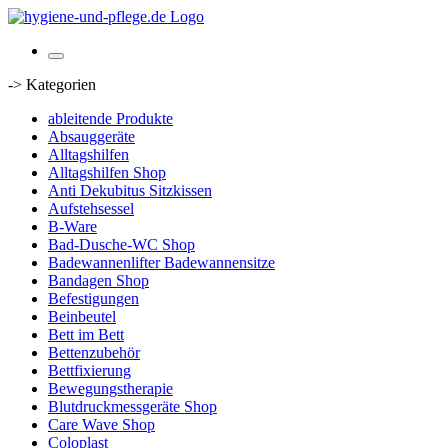
-> Kategorien
ableitende Produkte
Absauggeräte
Alltagshilfen
Alltagshilfen Shop
Anti Dekubitus Sitzkissen
Aufstehsessel
B-Ware
Bad-Dusche-WC Shop
Badewannenlifter Badewannensitze
Bandagen Shop
Befestigungen
Beinbeutel
Bett im Bett
Bettenzubehör
Bettfixierung
Bewegungstherapie
Blutdruckmessgeräte Shop
Care Wave Shop
Coloplast