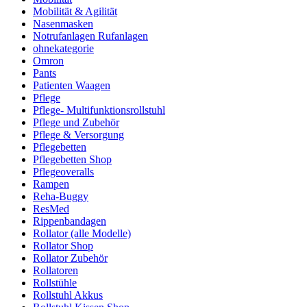
Mobilität & Agilität
Nasenmasken
Notrufanlagen Rufanlagen
ohnekategorie
Omron
Pants
Patienten Waagen
Pflege
Pflege- Multifunktionsrollstuhl
Pflege und Zubehör
Pflege & Versorgung
Pflegebetten
Pflegebetten Shop
Pflegeoveralls
Rampen
Reha-Buggy
ResMed
Rippenbandagen
Rollator (alle Modelle)
Rollator Shop
Rollator Zubehör
Rollatoren
Rollstühle
Rollstuhl Akkus