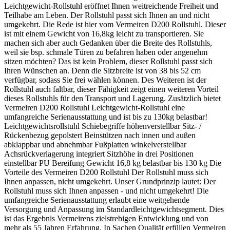
Leichtgewicht-Rollstuhl eröffnet Ihnen weitreichende Freiheit und
Teilhabe am Leben. Der Rollstuhl passt sich Ihnen an und nicht
umgekehrt. Die Rede ist hier vom Vermeiren D200 Rollstuhl. Dieser
ist mit einem Gewicht von 16,8kg leicht zu transportieren. Sie
machen sich aber auch Gedanken über die Breite des Rollstuhls,
weil sie bsp. schmale Türen zu befahren haben oder angenehm
sitzen möchten? Das ist kein Problem, dieser Rollstuhl passt sich
Ihren Wünschen an. Denn die Sitzbreite ist von 38 bis 52 cm
verfügbar, sodass Sie frei wählen können. Des Weiteren ist der
Rollstuhl auch faltbar, dieser Fähigkeit zeigt einen weiteren Vorteil
dieses Rollstuhls für den Transport und Lagerung. Zusätzlich bietet
Vermeiren D200 Rollstuhl Leichtgewicht-Rollstuhl eine
umfangreiche Serienausstattung und ist bis zu 130kg belastbar!
Leichtgewichtsrollstuhl Schiebegriffe höhenverstellbar Sitz- /
Rückenbezug gepolstert Beinstützen nach innen und außen
abklappbar und abnehmbar Fußplatten winkelverstellbar
Achsrückverlagerung integriert Sitzhöhe in drei Positionen
einstellbar PU Bereifung Gewicht 16,8 kg belastbar bis 130 kg Die
Vorteile des Vermeiren D200 Rollstuhl Der Rollstuhl muss sich
Ihnen anpassen, nicht umgekehrt. Unser Grundprinzip lautet: Der
Rollstuhl muss sich Ihnen anpassen - und nicht umgekehrt! Die
umfangreiche Serienausstattung erlaubt eine weitgehende
Versorgung und Anpassung im Standardleichtgewichtsegment. Dies
ist das Ergebnis Vermeirens zielstrebigen Entwicklung und von
mehr als 55 Jahren Erfahrung. In Sachen Qualität erfüllen Vermeiren