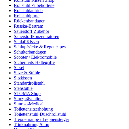
Rollstuhl Kissen Shop
Rollstuhl Zubehörteile
Rollstuhlantrieb
Rollstuhlgurte
Rückenbandagen
Russka-Bertram
Sauerstoff-Zubehör
Sauerstoffkonzentratoren
Schlaf Kissen
Schlupfsäcke & Regencapes
Schulterbandagen
Scooter / Elektromobile
Sicherheits-Haltegriffe
Sissel
Sitze & Stühle
Sitzkissen
Standardrollstuhl
Stehstühle
STOMA Shop
Sturzprävention
Sunrise-Medical
Toilettensitzerhöhung
Toilettenstuhl-Duschrollstuhl
Treppenraupe / Treppensteiger
Trinknahrung Shop