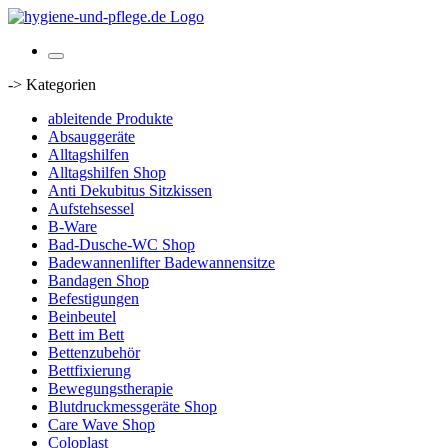
-> Kategorien
ableitende Produkte
Absauggeräte
Alltagshilfen
Alltagshilfen Shop
Anti Dekubitus Sitzkissen
Aufstehsessel
B-Ware
Bad-Dusche-WC Shop
Badewannenlifter Badewannensitze
Bandagen Shop
Befestigungen
Beinbeutel
Bett im Bett
Bettenzubehör
Bettfixierung
Bewegungstherapie
Blutdruckmessgeräte Shop
Care Wave Shop
Coloplast