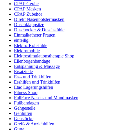
CPAP Geräte
CPAP Masken
CPAP Zubehör
Direkt Nasenpolstermasken
Duschklappsitze
Duschocker & Duschstühle
Einmalkatheter Frauen
einteilig
Elektro-Rollstühle
Elektromobile
Elektrostimulationstherapie Shop
Ellenbogenbandage
Entspannung & Massage
Ersatzteile
Ess- und Trinkhilfen
Esshilfen und Trinkhilfen
Etac Lagerungshilfen
Fitness Shop
FullFace Nasen- und Mundmasken
Fußbandagen
Gehgestelle
Gehhilfen
Gehstöcke
Greif- & Anziehhilfen
Gurte