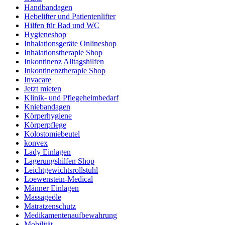
Handbandagen
Hebelifter und Patientenlifter
Hilfen für Bad und WC
Hygieneshop
Inhalationsgeräte Onlineshop
Inhalationstherapie Shop
Inkontinenz Alltagshilfen
Inkontinenztherapie Shop
Invacare
Jetzt mieten
Klinik- und Pflegeheimbedarf
Kniebandagen
Körperhygiene
Körperpflege
Kolostomiebeutel
konvex
Lady Einlagen
Lagerungshilfen Shop
Leichtgewichtsrollstuhl
Loewenstein-Medical
Männer Einlagen
Massageöle
Matratzenschutz
Medikamentenaufbewahrung
Mobilität