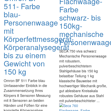
Flachwaage-
511- Farbe
Farbe
blau-
schwarz- bis
Personenwaage
150kg-
mit
mechanische
Körperfettmessgerät-
Personenwaag
Körperanalysegerät
SECA 750 viva schwarz
bis zu einem
Mechanische Personenwaage
Gewicht von
mit robustem,
pulverbeschichtetem
150 kg
Stahlgehäuse bis 150 kg
belastbar Teilung 1 kg
Omron BF 511 Farbe blau
klassische Bauweise mit
Umfassender Einblick in die
hochwertiger Mechanik große,
Zusammensetzung Ihres
gut ablesbare Kreisskala
Körpers 8 Sensoren Messung
robustes Gehäuse aus Stahl
mit 8 Sensoren an beiden
mit pulverbeschichteter ...
Händen und Füßen für eine
komplette Körperanalyse