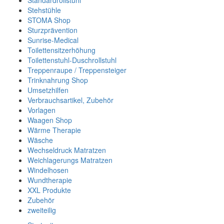
Standardrollstuhl
Stehstühle
STOMA Shop
Sturzprävention
Sunrise-Medical
Toilettensitzerhöhung
Toilettenstuhl-Duschrollstuhl
Treppenraupe / Treppensteiger
Trinknahrung Shop
Umsetzhilfen
Verbrauchsartikel, Zubehör
Vorlagen
Waagen Shop
Wärme Therapie
Wäsche
Wechseldruck Matratzen
Weichlagerungs Matratzen
Windelhosen
Wundtherapie
XXL Produkte
Zubehör
zweiteilig