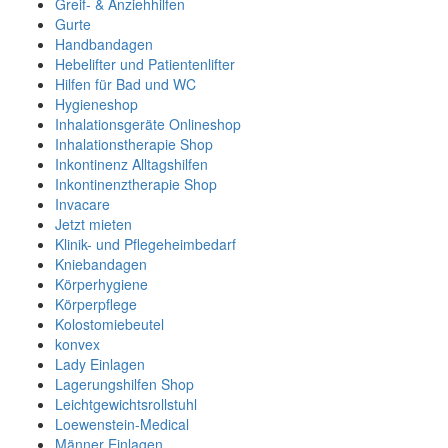
Greif- & Anziehhilfen
Gurte
Handbandagen
Hebelifter und Patientenlifter
Hilfen für Bad und WC
Hygieneshop
Inhalationsgeräte Onlineshop
Inhalationstherapie Shop
Inkontinenz Alltagshilfen
Inkontinenztherapie Shop
Invacare
Jetzt mieten
Klinik- und Pflegeheimbedarf
Kniebandagen
Körperhygiene
Körperpflege
Kolostomiebeutel
konvex
Lady Einlagen
Lagerungshilfen Shop
Leichtgewichtsrollstuhl
Loewenstein-Medical
Männer Einlagen