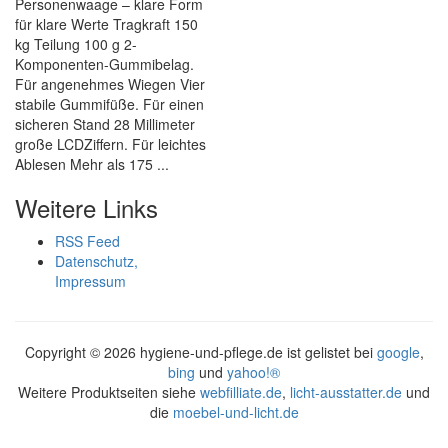
Personenwaage – klare Form
für klare Werte Tragkraft 150
kg Teilung 100 g 2-
Komponenten-Gummibelag.
Für angenehmes Wiegen Vier
stabile Gummifüße. Für einen
sicheren Stand 28 Millimeter
große LCDZiffern. Für leichtes
Ablesen Mehr als 175 ...
Weitere Links
RSS Feed
Datenschutz,
Impressum
Copyright ©
2026 hygiene-und-pflege.de ist gelistet bei
google
,
bing
und
yahoo!®
Weitere Produktseiten siehe
webfilliate.de
,
licht-ausstatter.de
und
die
moebel-und-licht.de