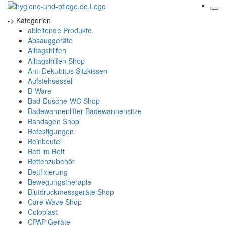
-> Kategorien
ableitende Produkte
Absauggeräte
Alltagshilfen
Alltagshilfen Shop
Anti Dekubitus Sitzkissen
Aufstehsessel
B-Ware
Bad-Dusche-WC Shop
Badewannenlifter Badewannensitze
Bandagen Shop
Befestigungen
Beinbeutel
Bett im Bett
Bettenzubehör
Bettfixierung
Bewegungstherapie
Blutdruckmessgeräte Shop
Care Wave Shop
Coloplast
CPAP Geräte