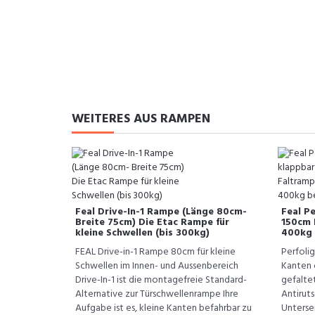
WEITERES AUS RAMPEN
Feal Drive-In-1 Rampe (Länge 80cm-
Feal P
Breite 75cm) Die Etac Rampe für
150cm 
kleine Schwellen (bis 300kg)
400kg 
FEAL Drive-in-1 Rampe 80cm für kleine
Perfoli
Schwellen im Innen- und Aussenbereich
Kanten 
Drive-In-1 ist die montagefreie Standard-
gefalte
Alternative zur Türschwellenrampe Ihre
Antirut
Aufgabe ist es, kleine Kanten befahrbar zu
Untersei