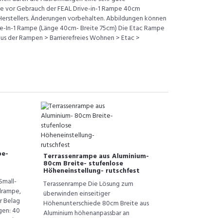
Sie vor Gebrauch der FEAL Drive-in-1 Rampe 40cm
erstellers. Änderungen vorbehalten. Abbildungen können
ive-In-1 Rampe (Länge 40cm- Breite 75cm) Die Etac Rampe
l aus der Rampen > Barrierefreies Wohnen > Etac >
pe-
Terrassenrampe aus Aluminium-
80cm Breite- stufenlose
Höheneinstellung- rutschfest
Small-
Terassenrampe Die Lösung zum
lrampe,
überwinden einseitiger
er Belag
Höhenunterschiede 80cm Breite aus
gen: 40
Aluminium höhenanpassbar an