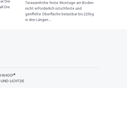
bar Die
Terassenhöhe feste Montage am Boden
ll Die
nicht erforderlich rutschfeste und
geriffelte Oberfläche belastbar bis 225kg
in drei Längen ...
YAHOO!®
UND-LICHT.DE