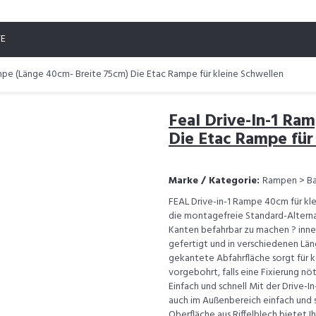
TE
ampe (Länge 40cm- Breite 75cm) Die Etac Rampe für kleine Schwellen
Feal Drive-In-1 Ra
Die Etac Rampe für
Marke / Kategorie:
Rampen > Ba
FEAL Drive-in-1 Rampe 40cm für kle
die montagefreie Standard-Alternat
Kanten befahrbar zu machen ? innen
gefertigt und in verschiedenen Län
gekantete Abfahrfläche sorgt für 
vorgebohrt, falls eine Fixierung nö
Einfach und schnell Mit der Drive-
auch im Außenbereich einfach und sc
Oberfläche aus Riffelblech bietet 