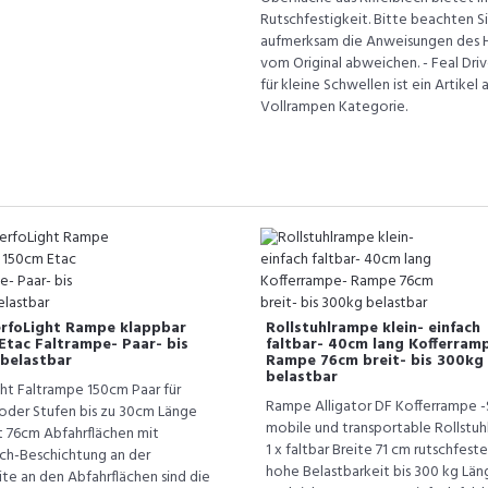
Rutschfestigkeit. Bitte beachten 
aufmerksam die Anweisungen des H
vom Original abweichen. - Feal Dr
für kleine Schwellen ist ein Artike
Vollrampen Kategorie.
erfoLight Rampe klappbar
Rollstuhlrampe klein- einfach
Etac Faltrampe- Paar- bis
faltbar- 40cm lang Kofferram
belastbar
Rampe 76cm breit- bis 300kg
belastbar
ght Faltrampe 150cm Paar für
Rampe Alligator DF Kofferrampe -
oder Stufen bis zu 30cm Länge
mobile und transportable Rollstuh
t 76cm Abfahrflächen mit
1 x faltbar Breite 71 cm rutschfest
sch-Beschichtung an der
hohe Belastbarkeit bis 300 kg Län
te an den Abfahrflächen sind die