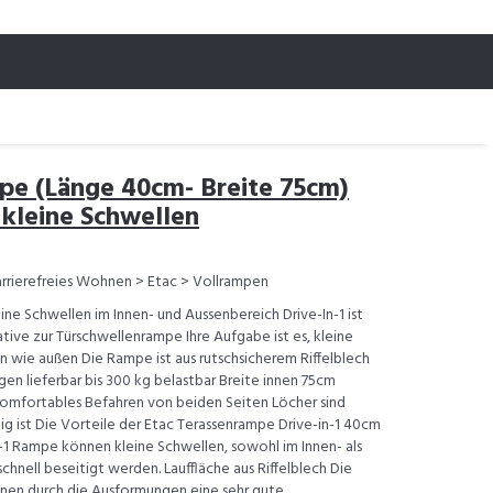
mpe (Länge 40cm- Breite 75cm)
 kleine Schwellen
rrierefreies Wohnen > Etac > Vollrampen
ine Schwellen im Innen- und Aussenbereich Drive-In-1 ist
ive zur Türschwellenrampe Ihre Aufgabe ist es, kleine
 wie außen Die Rampe ist aus rutschsicherem Riffelblech
gen lieferbar bis 300 kg belastbar Breite innen 75cm
komfortables Befahren von beiden Seiten Löcher sind
tig ist Die Vorteile der Etac Terassenrampe Drive-in-1 40cm
In-1 Rampe können kleine Schwellen, sowohl im Innen- als
hnell beseitigt werden. Lauffläche aus Riffelblech Die
Ihnen durch die Ausformungen eine sehr gute