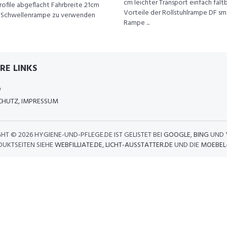
cm leichter Transport einfach falt
rofile abgeflacht Fahrbreite 21cm
Vorteile der Rollstuhlrampe DF sma
s Schwellenrampe zu verwenden
Rampe ...
RE LINKS
D
HUTZ, IMPRESSUM
GHT ©
2026 HYGIENE-UND-PFLEGE.DE IST GELISTET BEI
GOOGLE
,
BING
UND
DUKTSEITEN SIEHE
WEBFILLIATE.DE
,
LICHT-AUSSTATTER.DE
UND DIE
MOEBEL-