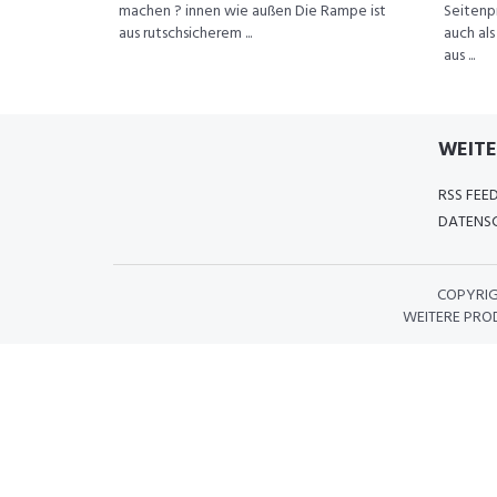
machen ? innen wie außen Die Rampe ist
Seitenp
aus rutschsicherem ...
auch al
aus ...
WEITE
RSS FEE
DATENSC
COPYRI
WEITERE PRO