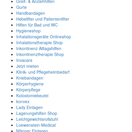
Greif- & Anziehhilfen
Gurte
Handbandagen
Hebelifter und Patientenlifter
Hilfen für Bad und WC
Hygieneshop
Inhalationsgeräte Onlineshop
Inhalationstherapie Shop
Inkontinenz Alltagshilfen
Inkontinenztherapie Shop
Invacare
Jetzt mieten
Klinik- und Pflegeheimbedarf
Kniebandagen
Körperhygiene
Körperpflege
Kolostomiebeutel
konvex
Lady Einlagen
Lagerungshilfen Shop
Leichtgewichtsrollstuhl
Loewenstein-Medical
Männer Einlagen