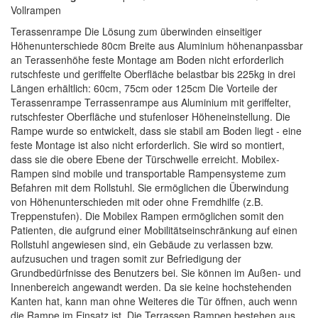
Vollrampen
Terassenrampe Die Lösung zum überwinden einseitiger
Höhenunterschiede 80cm Breite aus Aluminium höhenanpassbar
an Terassenhöhe feste Montage am Boden nicht erforderlich
rutschfeste und geriffelte Oberfläche belastbar bis 225kg in drei
Längen erhältlich: 60cm, 75cm oder 125cm Die Vorteile der
Terassenrampe Terrassenrampe aus Aluminium mit geriffelter,
rutschfester Oberfläche und stufenloser Höheneinstellung. Die
Rampe wurde so entwickelt, dass sie stabil am Boden liegt - eine
feste Montage ist also nicht erforderlich. Sie wird so montiert,
dass sie die obere Ebene der Türschwelle erreicht. Mobilex-
Rampen sind mobile und transportable Rampensysteme zum
Befahren mit dem Rollstuhl. Sie ermöglichen die Überwindung
von Höhenunterschieden mit oder ohne Fremdhilfe (z.B.
Treppenstufen). Die Mobilex Rampen ermöglichen somit den
Patienten, die aufgrund einer Mobilitätseinschränkung auf einen
Rollstuhl angewiesen sind, ein Gebäude zu verlassen bzw.
aufzusuchen und tragen somit zur Befriedigung der
Grundbedürfnisse des Benutzers bei. Sie können im Außen- und
Innenbereich angewandt werden. Da sie keine hoch­stehenden
Kanten hat, kann man ohne Weiteres die Tür öffnen, auch wenn
die Rampe im Einsatz ist. Die Terrassen Rampen bestehen aus