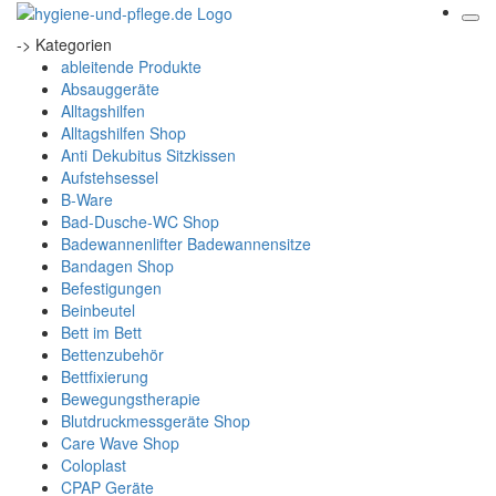
-> Kategorien
ableitende Produkte
Absauggeräte
Alltagshilfen
Alltagshilfen Shop
Anti Dekubitus Sitzkissen
Aufstehsessel
B-Ware
Bad-Dusche-WC Shop
Badewannenlifter Badewannensitze
Bandagen Shop
Befestigungen
Beinbeutel
Bett im Bett
Bettenzubehör
Bettfixierung
Bewegungstherapie
Blutdruckmessgeräte Shop
Care Wave Shop
Coloplast
CPAP Geräte