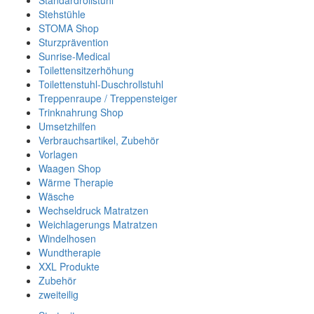
Standardrollstuhl
Stehstühle
STOMA Shop
Sturzprävention
Sunrise-Medical
Toilettensitzerhöhung
Toilettenstuhl-Duschrollstuhl
Treppenraupe / Treppensteiger
Trinknahrung Shop
Umsetzhilfen
Verbrauchsartikel, Zubehör
Vorlagen
Waagen Shop
Wärme Therapie
Wäsche
Wechseldruck Matratzen
Weichlagerungs Matratzen
Windelhosen
Wundtherapie
XXL Produkte
Zubehör
zweiteilig