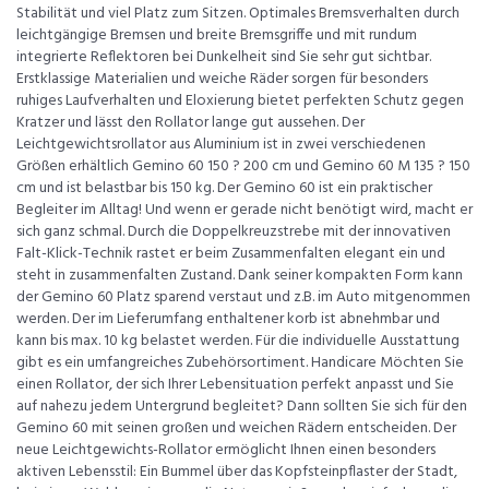
Stabilität und viel Platz zum Sitzen. Optimales Bremsverhalten durch
leichtgängige Bremsen und breite Bremsgriffe und mit rundum
integrierte Reflektoren bei Dunkelheit sind Sie sehr gut sichtbar.
Erstklassige Materialien und weiche Räder sorgen für besonders
ruhiges Laufverhalten und Eloxierung bietet perfekten Schutz gegen
Kratzer und lässt den Rollator lange gut aussehen. Der
Leichtgewichtsrollator aus Aluminium ist in zwei verschiedenen
Größen erhältlich Gemino 60 150 ? 200 cm und Gemino 60 M 135 ? 150
cm und ist belastbar bis 150 kg. Der Gemino 60 ist ein praktischer
Begleiter im Alltag! Und wenn er gerade nicht benötigt wird, macht er
sich ganz schmal. Durch die Doppelkreuzstrebe mit der innovativen
Falt-Klick-Technik rastet er beim Zusammenfalten elegant ein und
steht in zusammenfalten Zustand. Dank seiner kompakten Form kann
der Gemino 60 Platz sparend verstaut und z.B. im Auto mitgenommen
werden. Der im Lieferumfang enthaltener korb ist abnehmbar und
kann bis max. 10 kg belastet werden. Für die individuelle Ausstattung
gibt es ein umfangreiches Zubehörsortiment. Handicare Möchten Sie
einen Rollator, der sich Ihrer Lebensituation perfekt anpasst und Sie
auf nahezu jedem Untergrund begleitet? Dann sollten Sie sich für den
Gemino 60 mit seinen großen und weichen Rädern entscheiden. Der
neue Leichtgewichts-Rollator ermöglicht Ihnen einen besonders
aktiven Lebensstil: Ein Bummel über das Kopfsteinpflaster der Stadt,