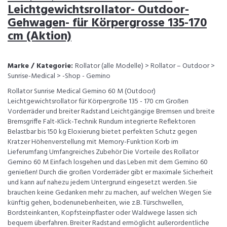
Leichtgewichtsrollator- Outdoor-
Gehwagen- für Körpergrosse 135-170
cm (Aktion)
Marke / Kategorie:
Rollator (alle Modelle) > Rollator – Outdoor >
Sunrise-Medical > -Shop - Gemino
Rollator Sunrise Medical Gemino 60 M (Outdoor)
Leichtgewichtsrollator für Körpergroße 135 - 170 cm Großen
Vorderräder und breiter Radstand Leichtgängige Bremsen und breite
Bremsgriffe Falt-Klick-Technik Rundum integrierte Reflektoren
Belastbar bis 150 kg Eloxierung bietet perfekten Schutz gegen
Kratzer Höhenverstellung mit Memory-Funktion Korb im
Lieferumfang Umfangreiches Zubehör Die Vorteile des Rollator
Gemino 60 M Einfach losgehen und das Leben mit dem Gemino 60
genießen! Durch die großen Vorderräder gibt er maximale Sicherheit
und kann auf nahezu jedem Untergrund eingesetzt werden. Sie
brauchen keine Gedanken mehr zu machen, auf welchen Wegen Sie
künftig gehen, bodenunebenheiten, wie z.B. Türschwellen,
Bordsteinkanten, Kopfsteinpflaster oder Waldwege lassen sich
bequem überfahren. Breiter Radstand ermöglicht außerordentliche