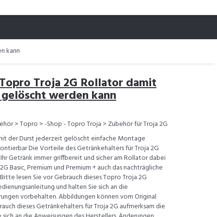
en kann
 Topro Troja 2G Rollator damit
t gelöscht werden kann
ehör > Topro > -Shop - Topro Troja > Zubehör für Troja 2G
it der Durst jederzeit gelöscht einfache Montage
ontierbar Die Vorteile des Getränkehalters für Troja 2G
hr Getränk immer griffbereit und sicher am Rollator dabei
 2G Basic, Premium und Premium + auch das nachträgliche
h Bitte lesen Sie vor Gebrauch dieses Topro Troja 2G
ienungsanleitung und halten Sie sich an die
rungen vorbehalten. Abbildungen können vom Original
rauch dieses Getränkehalters für Troja 2G aufmerksam die
 sich an die Anweisungen des Herstellers. Änderungen