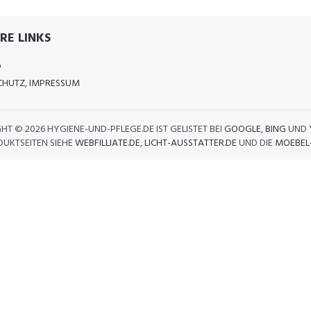
RE LINKS
D
HUTZ, IMPRESSUM
GHT ©
2026 HYGIENE-UND-PFLEGE.DE IST GELISTET BEI
GOOGLE
,
BING
UND
DUKTSEITEN SIEHE
WEBFILLIATE.DE
,
LICHT-AUSSTATTER.DE
UND DIE
MOEBEL-