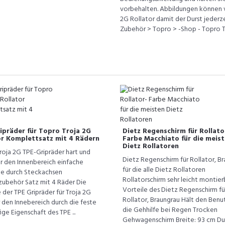
vorbehalten. Abbildungen können v
2G Rollator damit der Durst jederze
Zubehör > Topro > -Shop - Topro Tr
ipräder für Topro Troja 2G
Dietz Regenschirm für Rollato
or Komplettsatz mit 4 Rädern
Farbe Macchiato für die meis
Dietz Rollatoren
roja 2G TPE-Gripräder hart und
Dietz Regenschirm für Rollator, B
für den Innenbereich einfache
für die alle Dietz Rollatoren
 durch Steckachsen
Rollatorschirm sehr leicht montier
lzubehör Satz mit 4 Räder Die
Vorteile des Dietz Regenschirm fü
 der TPE Gripräder für Troja 2G
Rollator, Braungrau Hält den Benu
r den Innebereich durch die feste
die Gehhilfe bei Regen Trocken
fige Eigenschaft des TPE ...
Gehwagenschirm Breite: 93 cm Durc