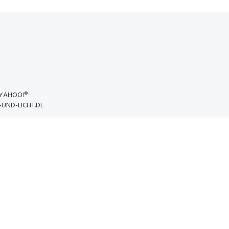
YAHOO!®
UND-LICHT.DE