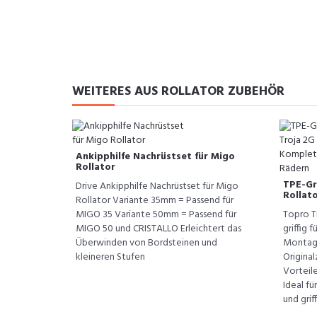
WEITERES AUS ROLLATOR ZUBEHÖR
Ankipphilfe Nachrüstset für Migo
Rollator
TPE-Gr
Drive Ankipphilfe Nachrüstset für Migo
Rollat
Rollator Variante 35mm = Passend für
MIGO 35 Variante 50mm = Passend für
Topro T
MIGO 50 und CRISTALLO Erleichtert das
griffig 
Überwinden von Bordsteinen und
Montage
kleineren Stufen
Origina
Vorteile
Ideal fü
und grif