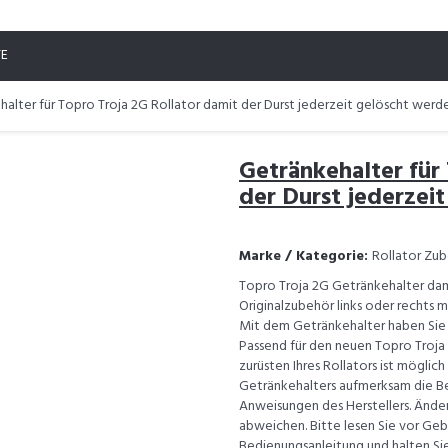
TE
alter für Topro Troja 2G Rollator damit der Durst jederzeit gelöscht werd
Getränkehalter für
der Durst jederzei
Marke / Kategorie:
Rollator Zub
Topro Troja 2G Getränkehalter dam
Originalzubehör links oder rechts m
Mit dem Getränkehalter haben Sie I
Passend für den neuen Topro Troja
zurüsten Ihres Rollators ist möglic
Getränkehalters aufmerksam die Bed
Anweisungen des Herstellers. Ände
abweichen. Bitte lesen Sie vor Geb
Bedienungsanleitung und halten Sie