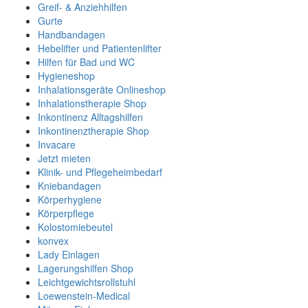
Greif- & Anziehhilfen
Gurte
Handbandagen
Hebelifter und Patientenlifter
Hilfen für Bad und WC
Hygieneshop
Inhalationsgeräte Onlineshop
Inhalationstherapie Shop
Inkontinenz Alltagshilfen
Inkontinenztherapie Shop
Invacare
Jetzt mieten
Klinik- und Pflegeheimbedarf
Kniebandagen
Körperhygiene
Körperpflege
Kolostomiebeutel
konvex
Lady Einlagen
Lagerungshilfen Shop
Leichtgewichtsrollstuhl
Loewenstein-Medical