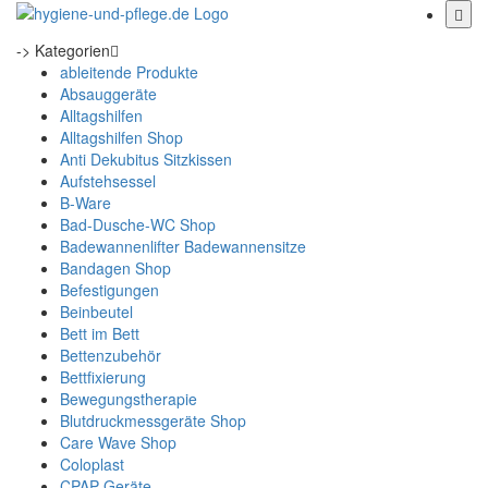
-> Kategorien
ableitende Produkte
Absauggeräte
Alltagshilfen
Alltagshilfen Shop
Anti Dekubitus Sitzkissen
Aufstehsessel
B-Ware
Bad-Dusche-WC Shop
Badewannenlifter Badewannensitze
Bandagen Shop
Befestigungen
Beinbeutel
Bett im Bett
Bettenzubehör
Bettfixierung
Bewegungstherapie
Blutdruckmessgeräte Shop
Care Wave Shop
Coloplast
CPAP Geräte