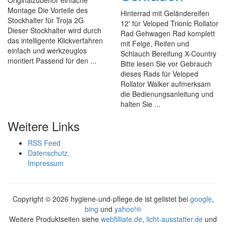
Originalzubehör einfache
Montage Die Vorteile des
Hinterrad mit Geländereifen
Stockhalter für Troja 2G
12' für Veloped Trionic Rollator
Dieser Stockhalter wird durch
Rad Gehwagen Rad komplett
das intelligente Klickverfahren
mit Felge, Reifen und
einfach und werkzeuglos
Schlauch Bereifung X-Country
montiert Passend für den ...
Bitte lesen Sie vor Gebrauch
dieses Rads für Veloped
Rollator Walker aufmerksam
die Bedienungsanleitung und
halten Sie ...
Weitere Links
RSS Feed
Datenschutz,
Impressum
Copyright ©
2026 hygiene-und-pflege.de ist gelistet bei
google
,
bing
und
yahoo!®
Weitere Produktseiten siehe
webfilliate.de
,
licht-ausstatter.de
und