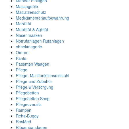
Männer Einlagen
Massageöle
Matratzenschutz
Medikamentenaufbewahrung
Mobilität
Mobilität & Agilität
Nasenmasken
Notrufanlagen Rufanlagen
ohnekategorie
Omron
Pants
Patienten Waagen
Pflege
Pflege- Multifunktionsrollstuhl
Pflege und Zubehör
Pflege & Versorgung
Pflegebetten
Pflegebetten Shop
Pflegeoveralls
Rampen
Reha-Buggy
ResMed
Rippenbandagen