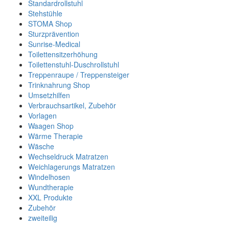
Standardrollstuhl
Stehstühle
STOMA Shop
Sturzprävention
Sunrise-Medical
Toilettensitzerhöhung
Toilettenstuhl-Duschrollstuhl
Treppenraupe / Treppensteiger
Trinknahrung Shop
Umsetzhilfen
Verbrauchsartikel, Zubehör
Vorlagen
Waagen Shop
Wärme Therapie
Wäsche
Wechseldruck Matratzen
Weichlagerungs Matratzen
Windelhosen
Wundtherapie
XXL Produkte
Zubehör
zweiteilig