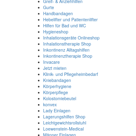
Greif- & Anziehhilfen
Gurte
Handbandagen
Hebelifter und Patientenlifter
Hilfen für Bad und WC
Hygieneshop
Inhalationsgeräte Onlineshop
Inhalationstherapie Shop
Inkontinenz Alltagshilfen
Inkontinenztherapie Shop
Invacare
Jetzt mieten
Klinik- und Pflegeheimbedarf
Kniebandagen
Körperhygiene
Körperpflege
Kolostomiebeutel
konvex
Lady Einlagen
Lagerungshilfen Shop
Leichtgewichtsrollstuhl
Loewenstein-Medical
Männer Einlagen