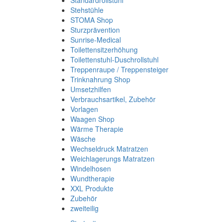
Standardrollstuhl
Stehstühle
STOMA Shop
Sturzprävention
Sunrise-Medical
Toilettensitzerhöhung
Toilettenstuhl-Duschrollstuhl
Treppenraupe / Treppensteiger
Trinknahrung Shop
Umsetzhilfen
Verbrauchsartikel, Zubehör
Vorlagen
Waagen Shop
Wärme Therapie
Wäsche
Wechseldruck Matratzen
Weichlagerungs Matratzen
Windelhosen
Wundtherapie
XXL Produkte
Zubehör
zweiteilig