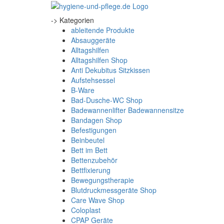
-> Kategorien
ableitende Produkte
Absauggeräte
Alltagshilfen
Alltagshilfen Shop
Anti Dekubitus Sitzkissen
Aufstehsessel
B-Ware
Bad-Dusche-WC Shop
Badewannenlifter Badewannensitze
Bandagen Shop
Befestigungen
Beinbeutel
Bett im Bett
Bettenzubehör
Bettfixierung
Bewegungstherapie
Blutdruckmessgeräte Shop
Care Wave Shop
Coloplast
CPAP Geräte