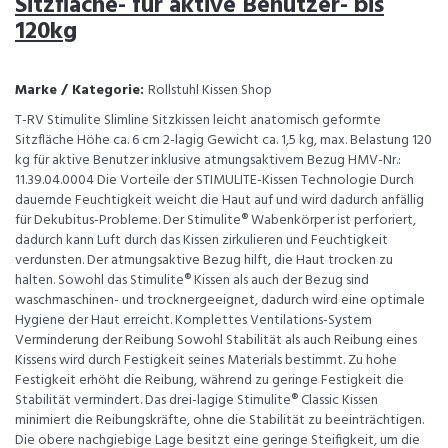
Sitzfläche- für aktive Benutzer- bis
120kg
Marke / Kategorie:
Rollstuhl Kissen Shop
T-RV Stimulite Slimline Sitzkissen leicht anatomisch geformte
Sitzfläche Höhe ca. 6 cm 2-lagig Gewicht ca. 1,5 kg, max. Belastung 120
kg für aktive Benutzer inklusive atmungsaktivem Bezug HMV-Nr.:
11.39.04.0004 Die Vorteile der STIMULITE-Kissen Technologie Durch
dauernde Feuchtigkeit weicht die Haut auf und wird dadurch anfällig
für Dekubitus-Probleme. Der Stimulite® Wabenkörper ist perforiert,
dadurch kann Luft durch das Kissen zirkulieren und Feuchtigkeit
verdunsten. Der atmungsaktive Bezug hilft, die Haut trocken zu
halten. Sowohl das Stimulite® Kissen als auch der Bezug sind
waschmaschinen- und trocknergeeignet, dadurch wird eine optimale
Hygiene der Haut erreicht. Komplettes Ventilations-System
Verminderung der Reibung Sowohl Stabilität als auch Reibung eines
Kissens wird durch Festigkeit seines Materials bestimmt. Zu hohe
Festigkeit erhöht die Reibung, während zu geringe Festigkeit die
Stabilität vermindert. Das drei-lagige Stimulite® Classic Kissen
minimiert die Reibungskräfte, ohne die Stabilität zu beeinträchtigen.
Die obere nachgiebige Lage besitzt eine geringe Steifigkeit, um die