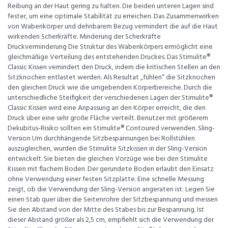
Reibung an der Haut gering zu halten. Die beiden unteren Lagen sind
fester, um eine optimale Stabilität zu erreichen. Das Zusammenwirken
von Wabenkörper und dehnbarem Bezug vermindert die auf die Haut
wirkenden Scherkräfte. Minderung der Scherkräfte
Druckverminderung Die Struktur des Wabenkörpers ermöglicht eine
gleichmäßige Verteilung des entstehenden Druckes. Das Stimulite®
Classic Kissen vemindert den Druck, indem die kritischen Stellen an den
Sitzknochen entlastet werden. Als Resultat „fühlen“ die Sitzknochen
den gleichen Druck wie die umgebenden Körperbereiche. Durch die
unterschiedliche Steifigkeit der verschiedenen Lagen der Stimulite®
Classic Kissen wird eine Anpassung an den Körper erreicht, die den
Druck über eine sehr große Fläche verteilt. Benutzer mit größerem
Dekubitus-Risiko sollten ein Stimulite® Contoured verwenden. Sling-
Version Um durchhängende Sitzbespannungen bei Rollstühlen
auszugleichen, wurden die Stimulite Sitzkissen in der Sling-Version
entwickelt. Sie bieten die gleichen Vorzüge wie bei den Stimulite
Kissen mit flachem Boden. Der gerundete Boden erlaubt den Einsatz
ohne Verwendung einer festen Sitzplatte. Eine schnelle Messung
zeigt, ob die Verwendung der Sling-Version angeraten ist: Legen Sie
einen Stab quer über die Seitenrohre der Sitzbespannung und messen
Sie den Abstand von der Mitte des Stabes bis zur Bespannung. Ist
dieser Abstand größer als 2,5 cm, empfiehlt sich die Verwendung der