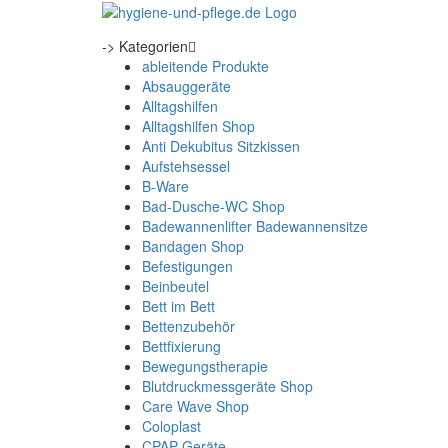
-> Kategorien
ableitende Produkte
Absauggeräte
Alltagshilfen
Alltagshilfen Shop
Anti Dekubitus Sitzkissen
Aufstehsessel
B-Ware
Bad-Dusche-WC Shop
Badewannenlifter Badewannensitze
Bandagen Shop
Befestigungen
Beinbeutel
Bett im Bett
Bettenzubehör
Bettfixierung
Bewegungstherapie
Blutdruckmessgeräte Shop
Care Wave Shop
Coloplast
CPAP Geräte