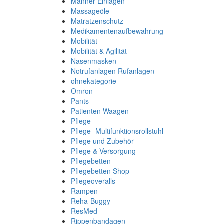
Männer Einlagen
Massageöle
Matratzenschutz
Medikamentenaufbewahrung
Mobilität
Mobilität & Agilität
Nasenmasken
Notrufanlagen Rufanlagen
ohnekategorie
Omron
Pants
Patienten Waagen
Pflege
Pflege- Multifunktionsrollstuhl
Pflege und Zubehör
Pflege & Versorgung
Pflegebetten
Pflegebetten Shop
Pflegeoveralls
Rampen
Reha-Buggy
ResMed
Rippenbandagen