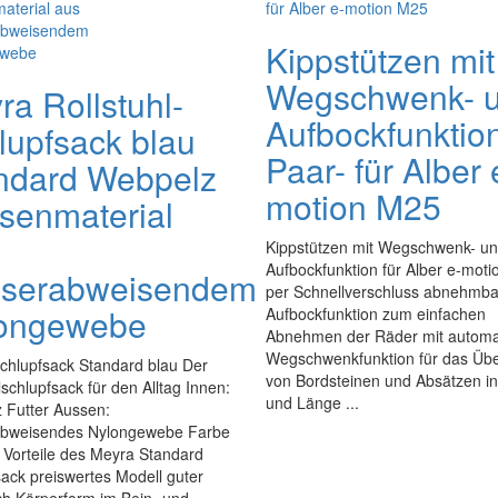
Kippstützen mit
Wegschwenk- 
ra Rollstuhl-
Aufbockfunktio
lupfsack blau
Paar- für Alber 
ndard Webpelz
motion M25
senmaterial
Kippstützen mit Wegschwenk- u
Aufbockfunktion für Alber e-mot
serabweisendem
per Schnellverschluss abnehmba
ongewebe
Aufbockfunktion zum einfachen
Abnehmen der Räder mit automa
Wegschwenkfunktion für das Üb
chlupfsack Standard blau Der
von Bordsteinen und Absätzen i
lschlupfsack für den Alltag Innen:
und Länge ...
 Futter Aussen:
bweisendes Nylongewebe Farbe
 Vorteile des Meyra Standard
ack preiswertes Modell guter