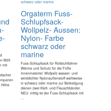
Orgaterm Fuss-
und
Schlupfsack-
n-
Wollpelz- Aussen:
e-
Nylon- Farbe
schwarz oder
marine
nd
ion M25
Fuss-Schlupfsack für Rollstuhlfahrer
r mit
Wärme und Schutz für die Füße
Innenmateriel: Wollpelz wasser- und
tischer
winddichter Nylonaußenstoff wahlweise
erqueren
in schwarz oder marine zur Befestigung
n Höhe
dienen zwei Klett- und Flauschbänder.
NEU: mittig ist der Fuss-Schlupfsack mit
...