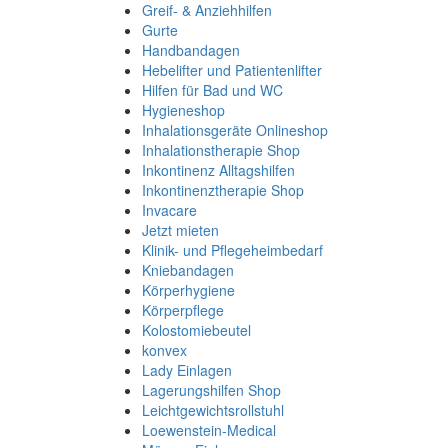
Greif- & Anziehhilfen
Gurte
Handbandagen
Hebelifter und Patientenlifter
Hilfen für Bad und WC
Hygieneshop
Inhalationsgeräte Onlineshop
Inhalationstherapie Shop
Inkontinenz Alltagshilfen
Inkontinenztherapie Shop
Invacare
Jetzt mieten
Klinik- und Pflegeheimbedarf
Kniebandagen
Körperhygiene
Körperpflege
Kolostomiebeutel
konvex
Lady Einlagen
Lagerungshilfen Shop
Leichtgewichtsrollstuhl
Loewenstein-Medical