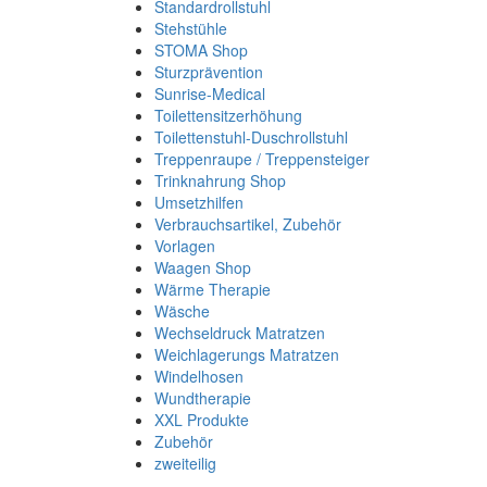
Standardrollstuhl
Stehstühle
STOMA Shop
Sturzprävention
Sunrise-Medical
Toilettensitzerhöhung
Toilettenstuhl-Duschrollstuhl
Treppenraupe / Treppensteiger
Trinknahrung Shop
Umsetzhilfen
Verbrauchsartikel, Zubehör
Vorlagen
Waagen Shop
Wärme Therapie
Wäsche
Wechseldruck Matratzen
Weichlagerungs Matratzen
Windelhosen
Wundtherapie
XXL Produkte
Zubehör
zweiteilig