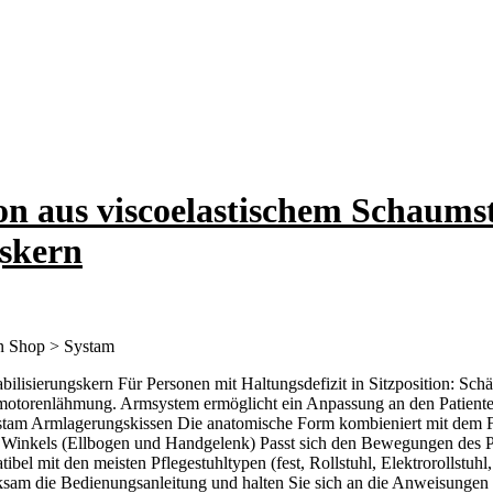
n aus viscoelastischem Schaumsto
gskern
en Shop > Systam
abilisierungskern Für Personen mit Haltungsdefizit in Sitzposition: Sc
motorenlähmung. Armsystem ermöglicht ein Anpassung an den Patienten
ystam Armlagerungskissen Die anatomische Form kombieniert mit dem F
n Winkels (Ellbogen und Handgelenk) Passt sich den Bewegungen des 
 mit den meisten Pflegestuhltypen (fest, Rollstuhl, Elektrorollstuhl, 
rksam die Bedienungsanleitung und halten Sie sich an die Anweisunge