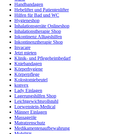
Handbandagen
Hebelifter und Patientenlifter
Hilfen für Bad und WC
Hygieneshop
Inhalationsgeräte Onlineshop
Inhalationstherapie Shop
Inkontinenz Alltagshilfen
Inkontinenztherapie Shop
Invacare
Jetzt mieten
Klinik- und Pflegeheimbedarf
Kniebandagen
Körperhygiene
Körperpflege
Kolostomiebeutel
konvex
Lady Einlagen
Lagerungshilfen Shop
Leichtgewichtsrollstuhl
Loewenstein-Medical
Männer Einlagen
Massageöle
Matratzenschutz
Medikamentenaufbewahrung
Mobilität