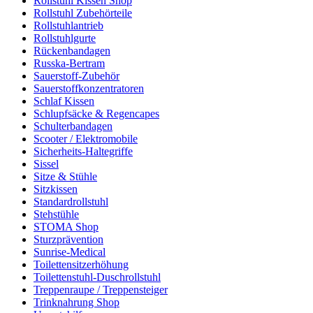
Rollstuhl Kissen Shop
Rollstuhl Zubehörteile
Rollstuhlantrieb
Rollstuhlgurte
Rückenbandagen
Russka-Bertram
Sauerstoff-Zubehör
Sauerstoffkonzentratoren
Schlaf Kissen
Schlupfsäcke & Regencapes
Schulterbandagen
Scooter / Elektromobile
Sicherheits-Haltegriffe
Sissel
Sitze & Stühle
Sitzkissen
Standardrollstuhl
Stehstühle
STOMA Shop
Sturzprävention
Sunrise-Medical
Toilettensitzerhöhung
Toilettenstuhl-Duschrollstuhl
Treppenraupe / Treppensteiger
Trinknahrung Shop