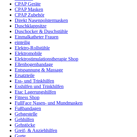
CPAP Geräte
CPAP Masken
CPAP Zubehör
Direkt Nasenpolstermasken
Duschklappsitze
Duschocker & Duschstühle
Einmalkatheter Frauen
einteilig
Elektro-Rollstühle
Elektromobile
Elektrostimulationstherapie Shop
Ellenbogenbandage
Entspannung & Massage
Ersatzteile
Ess- und Trinkhilfen
Esshilfen und Trinkhilfen
Etac Lagerungshilfen
Fitness Shop
FullFace Nasen- und Mundmasken
Fußbandagen
Gehgestelle
Gehhilfen
Gehstöcke
Greif- & Anziehhilfen
Gurte