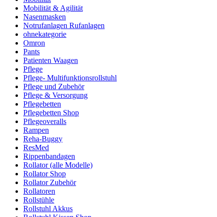
Mobilität & Agilität
Nasenmasken
Notrufanlagen Rufanlagen
ohnekategorie
Omron
Pants
Patienten Waagen
Pflege
Pflege- Multifunktionsrollstuhl
Pflege und Zubehör
Pflege & Versorgung
Pflegebetten
Pflegebetten Shop
Pflegeoveralls
Rampen
Reha-Buggy
ResMed
Rippenbandagen
Rollator (alle Modelle)
Rollator Shop
Rollator Zubehör
Rollatoren
Rollstühle
Rollstuhl Akkus