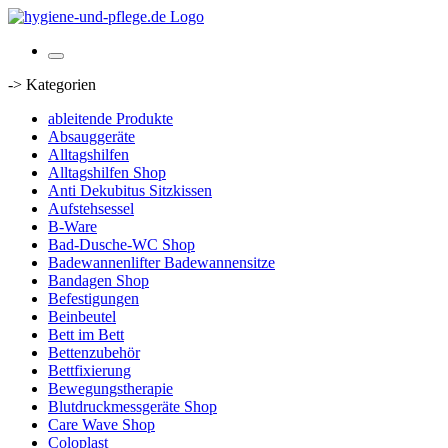
-> Kategorien
ableitende Produkte
Absauggeräte
Alltagshilfen
Alltagshilfen Shop
Anti Dekubitus Sitzkissen
Aufstehsessel
B-Ware
Bad-Dusche-WC Shop
Badewannenlifter Badewannensitze
Bandagen Shop
Befestigungen
Beinbeutel
Bett im Bett
Bettenzubehör
Bettfixierung
Bewegungstherapie
Blutdruckmessgeräte Shop
Care Wave Shop
Coloplast