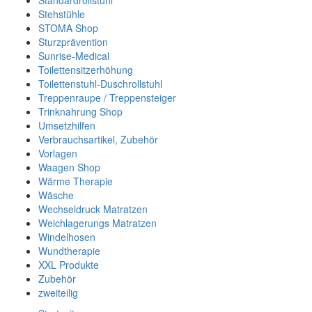
Standardrollstuhl
Stehstühle
STOMA Shop
Sturzprävention
Sunrise-Medical
Toilettensitzerhöhung
Toilettenstuhl-Duschrollstuhl
Treppenraupe / Treppensteiger
Trinknahrung Shop
Umsetzhilfen
Verbrauchsartikel, Zubehör
Vorlagen
Waagen Shop
Wärme Therapie
Wäsche
Wechseldruck Matratzen
Weichlagerungs Matratzen
Windelhosen
Wundtherapie
XXL Produkte
Zubehör
zweiteilig