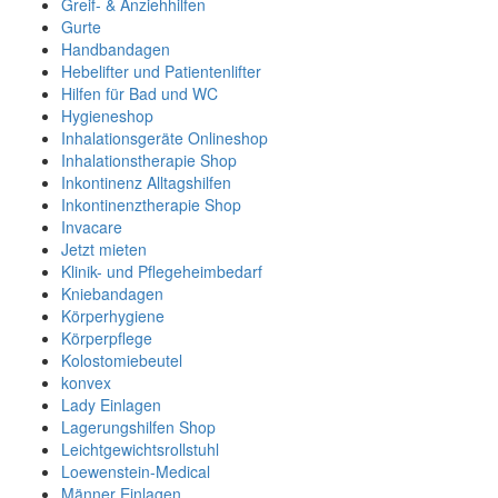
Greif- & Anziehhilfen
Gurte
Handbandagen
Hebelifter und Patientenlifter
Hilfen für Bad und WC
Hygieneshop
Inhalationsgeräte Onlineshop
Inhalationstherapie Shop
Inkontinenz Alltagshilfen
Inkontinenztherapie Shop
Invacare
Jetzt mieten
Klinik- und Pflegeheimbedarf
Kniebandagen
Körperhygiene
Körperpflege
Kolostomiebeutel
konvex
Lady Einlagen
Lagerungshilfen Shop
Leichtgewichtsrollstuhl
Loewenstein-Medical
Männer Einlagen