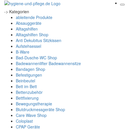
-> Kategorien
ableitende Produkte
Absauggeräte
Alltagshilfen
Alltagshilfen Shop
Anti Dekubitus Sitzkissen
Aufstehsessel
B-Ware
Bad-Dusche-WC Shop
Badewannenlifter Badewannensitze
Bandagen Shop
Befestigungen
Beinbeutel
Bett im Bett
Bettenzubehör
Bettfixierung
Bewegungstherapie
Blutdruckmessgeräte Shop
Care Wave Shop
Coloplast
CPAP Geräte