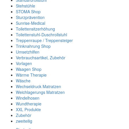
Standardrollstuhl
Stehstühle
STOMA Shop
Sturzprävention
Sunrise-Medical
Toilettensitzerhöhung
Toilettenstuhl-Duschrollstuhl
Treppenraupe / Treppensteiger
Trinknahrung Shop
Umsetzhilfen
Verbrauchsartikel, Zubehör
Vorlagen
Waagen Shop
Wärme Therapie
Wäsche
Wechseldruck Matratzen
Weichlagerungs Matratzen
Windelhosen
Wundtherapie
XXL Produkte
Zubehör
zweiteilig