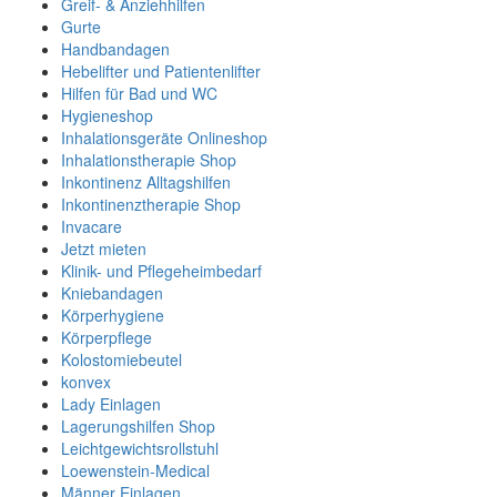
Greif- & Anziehhilfen
Gurte
Handbandagen
Hebelifter und Patientenlifter
Hilfen für Bad und WC
Hygieneshop
Inhalationsgeräte Onlineshop
Inhalationstherapie Shop
Inkontinenz Alltagshilfen
Inkontinenztherapie Shop
Invacare
Jetzt mieten
Klinik- und Pflegeheimbedarf
Kniebandagen
Körperhygiene
Körperpflege
Kolostomiebeutel
konvex
Lady Einlagen
Lagerungshilfen Shop
Leichtgewichtsrollstuhl
Loewenstein-Medical
Männer Einlagen