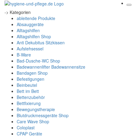
-> Kategorien
ableitende Produkte
Absauggeräte
Alltagshilfen
Alltagshilfen Shop
Anti Dekubitus Sitzkissen
Aufstehsessel
B-Ware
Bad-Dusche-WC Shop
Badewannenlifter Badewannensitze
Bandagen Shop
Befestigungen
Beinbeutel
Bett im Bett
Bettenzubehör
Bettfixierung
Bewegungstherapie
Blutdruckmessgeräte Shop
Care Wave Shop
Coloplast
CPAP Geräte