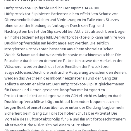
Hüftprotektor-Slip für Sie und Ihn Der suprima 1424 000
Hüftprotektor-Slip bietet Patienten einen effektiven Schutz vor
Oberschenkelhalsbrüchen und Verletzungen im Falle eines Sturzes,
ohne unter der Kleidung aufzutragen. Durch sein Tag- und
Nachtsystem bietet der Slip sowohl bei Aktivität als auch beim Liegen
ein hohes Sicherheitsgefühl. Der Hüftprotektor-Slip kann mithilfe von
Druckknopfverschlüssen leicht angelegt werden. Die seitlich
integrierten Protektoren bestehen aus einem viscoelastischen
Weich-Schaum und sind wasserdicht sowie maschinenwaschbar. Die
Entnahme durch einen dementen Patienten sowie der Verlust in der
Wäscherei werden durch das feste Einnähen der Protektoren
ausgeschlossen. Durch die praktische Aussparung zwischen den Beinen,
werden das Wechseln des Inkontinenzmaterials und der Gang zur
Toilette enorm erleichtert. Der Hüftprotektor-Slip ist gleichermaßen
für Frauen und Herren geeignet. knöpfbar mit integrierten
Protektoren leicht anzulegen wie ein Gürtel leichtes Anlegen durch
Druckknopfverschlüsse trägt nicht auf besonders bequem auch im
Liegen flexibel einsetzbar: über oder unter der Kleidung tragbar mehr
Sicherheit beim Gang zur Toilette hoher Schutz bei Aktivität Die
Vorteile des Hüftprotektor-Slip für Sie und Ihn Mit fortgeschrittenem
Alter wächst das Risiko sich bei einem Sturz einen