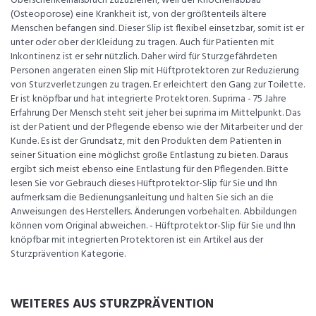
Oberschenkelhalsbruch zuzuziehen, weil der Knochenabbau
(Osteoporose) eine Krankheit ist, von der größtenteils ältere
Menschen befangen sind. Dieser Slip ist flexibel einsetzbar, somit ist er
unter oder ober der Kleidung zu tragen. Auch für Patienten mit
Inkontinenz ist er sehr nützlich. Daher wird für Sturzgefährdeten
Personen angeraten einen Slip mit Hüftprotektoren zur Reduzierung
von Sturzverletzungen zu tragen. Er erleichtert den Gang zur Toilette.
Er ist knöpfbar und hat integrierte Protektoren. Suprima - 75 Jahre
Erfahrung Der Mensch steht seit jeher bei suprima im Mittelpunkt. Das
ist der Patient und der Pflegende ebenso wie der Mitarbeiter und der
Kunde. Es ist der Grundsatz, mit den Produkten dem Patienten in
seiner Situation eine möglichst große Entlastung zu bieten. Daraus
ergibt sich meist ebenso eine Entlastung für den Pflegenden. Bitte
lesen Sie vor Gebrauch dieses Hüftprotektor-Slip für Sie und Ihn
aufmerksam die Bedienungsanleitung und halten Sie sich an die
Anweisungen des Herstellers. Änderungen vorbehalten. Abbildungen
können vom Original abweichen. - Hüftprotektor-Slip für Sie und Ihn
knöpfbar mit integrierten Protektoren ist ein Artikel aus der
Sturzprävention Kategorie.
WEITERES AUS STURZPRÄVENTION