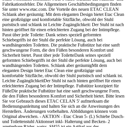
Fabrikationsfehler. Die Allgemeinen Geschäftsbedingungen finden
Sie unter www.etac.com. Die Vorteile des neuen ETAC CLEAN
Schlank aber geräumig: Mit dem eleganten Design bietet Etac Clean
eine großzügige und komfortable Sitzfläche, obwohl der Stuhl
puristisch und schlank ist Leichte Zugänglichkeit: Der Stuhl ist nach
hinten geöffnet für einen erleichterten Zugang bei der Intimpflege.
Passt über jede Toilette: Dank seines speziell geformten
Schiebegriffs ist der Stuhl die perfekte Lösung, auch bei
wandhängenden Toiletten. Die praktische Fußstütze hat eine sanft
geschwungene Form, die den Füßen besonderen Komfort und
Sicherheit bietet. Passt über jede ToiletteDank seines speziell
geformten Schiebegriffs ist der Stuhl die perfekte Lösung, auch bei
wandhängenden Toiletten. Schlank aber geräumigMit dem
eleganten Design bietet Etac Clean eine großzügige und
komfortable Sitzfläche, obwohl der Stuhl puristisch und schlank ist.
Leichte ZugänglichkeitDer Stuhl ist nach hinten geöffnet für einen
erleichterten Zugang bei der Intimpflege. Fußstütze konzipiert für
FüßeDie praktische Fußstütze hat eine sanft geschwungene Form,
die den Füßen besonderen Komfort und Sicherheit bietet. Bitte lesen
Sie vor Gebrauch dieses ETAC CELAN 5' aufmerksam die
Bedienungsanleitung und halten Sie sich an die Anweisungen des
Herstellers. Änderungen vorbehalten. Abbildungen können vom
Original abweichen. - AKTION - Etac Clean 5- (L) Schiebe Dusch-
und Toilettenstuhl Aktionsset inkl- Halterung und Becken- 2
arretierbare Räder- weiss- SH55 ist ein Artikel aus der