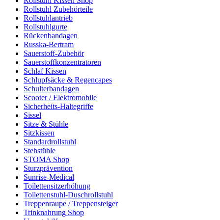
Rollstuhl Kissen Shop
Rollstuhl Zubehörteile
Rollstuhlantrieb
Rollstuhlgurte
Rückenbandagen
Russka-Bertram
Sauerstoff-Zubehör
Sauerstoffkonzentratoren
Schlaf Kissen
Schlupfsäcke & Regencapes
Schulterbandagen
Scooter / Elektromobile
Sicherheits-Haltegriffe
Sissel
Sitze & Stühle
Sitzkissen
Standardrollstuhl
Stehstühle
STOMA Shop
Sturzprävention
Sunrise-Medical
Toilettensitzerhöhung
Toilettenstuhl-Duschrollstuhl
Treppenraupe / Treppensteiger
Trinknahrung Shop