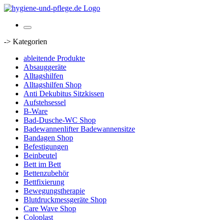
-> Kategorien
ableitende Produkte
Absauggeräte
Alltagshilfen
Alltagshilfen Shop
Anti Dekubitus Sitzkissen
Aufstehsessel
B-Ware
Bad-Dusche-WC Shop
Badewannenlifter Badewannensitze
Bandagen Shop
Befestigungen
Beinbeutel
Bett im Bett
Bettenzubehör
Bettfixierung
Bewegungstherapie
Blutdruckmessgeräte Shop
Care Wave Shop
Coloplast