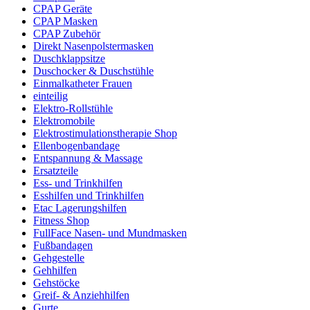
CPAP Geräte
CPAP Masken
CPAP Zubehör
Direkt Nasenpolstermasken
Duschklappsitze
Duschocker & Duschstühle
Einmalkatheter Frauen
einteilig
Elektro-Rollstühle
Elektromobile
Elektrostimulationstherapie Shop
Ellenbogenbandage
Entspannung & Massage
Ersatzteile
Ess- und Trinkhilfen
Esshilfen und Trinkhilfen
Etac Lagerungshilfen
Fitness Shop
FullFace Nasen- und Mundmasken
Fußbandagen
Gehgestelle
Gehhilfen
Gehstöcke
Greif- & Anziehhilfen
Gurte