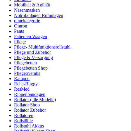
Mobilität & Agilität
Nasenmasken
Notrufanlagen Rufanlagen
ohnekategorie
Omron
Pants
Patienten Waagen
Pflege
Pflege- Multifunktionsrollstuhl
Pflege und Zubehör
Pflege & Versorgung
Pflegebetten
Pflegebetten Shop
Pflegeoveralls
Rampen
Reha-Buggy
ResMed
Rippenbandagen
Rollator (alle Modelle)
Rollator Shop
Rollator Zubehör
Rollatoren
Rollstühle
Rollstuhl Akkus