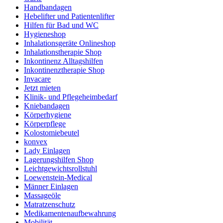
Handbandagen
Hebelifter und Patientenlifter
Hilfen für Bad und WC
Hygieneshop
Inhalationsgeräte Onlineshop
Inhalationstherapie Shop
Inkontinenz Alltagshilfen
Inkontinenztherapie Shop
Invacare
Jetzt mieten
Klinik- und Pflegeheimbedarf
Kniebandagen
Körperhygiene
Körperpflege
Kolostomiebeutel
konvex
Lady Einlagen
Lagerungshilfen Shop
Leichtgewichtsrollstuhl
Loewenstein-Medical
Männer Einlagen
Massageöle
Matratzenschutz
Medikamentenaufbewahrung
Mobilität