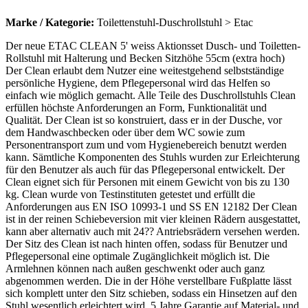
Marke / Kategorie:
Toilettenstuhl-Duschrollstuhl > Etac
Der neue ETAC CLEAN 5' weiss Aktionsset Dusch- und Toiletten-
Rollstuhl mit Halterung und Becken Sitzhöhe 55cm (extra hoch)
Der Clean erlaubt dem Nutzer eine weitestgehend selbstständige
persönliche Hygiene, dem Pflegepersonal wird das Helfen so
einfach wie möglich gemacht. Alle Teile des Duschrollstuhls Clean
erfüllen höchste Anforderungen an Form, Funktionalität und
Qualität. Der Clean ist so konstruiert, dass er in der Dusche, vor
dem Handwaschbecken oder über dem WC sowie zum
Personentransport zum und vom Hygienebereich benutzt werden
kann. Sämtliche Komponenten des Stuhls wurden zur Erleichterung
für den Benutzer als auch für das Pflegepersonal entwickelt. Der
Clean eignet sich für Personen mit einem Gewicht von bis zu 130
kg. Clean wurde von Testinstituten getestet und erfüllt die
Anforderungen aus EN ISO 10993-1 und SS EN 12182 Der Clean
ist in der reinen Schiebeversion mit vier kleinen Rädern ausgestattet,
kann aber alternativ auch mit 24?? Antriebsrädern versehen werden.
Der Sitz des Clean ist nach hinten offen, sodass für Benutzer und
Pflegepersonal eine optimale Zugänglichkeit möglich ist. Die
Armlehnen können nach außen geschwenkt oder auch ganz
abgenommen werden. Die in der Höhe verstellbare Fußplatte lässt
sich komplett unter den Sitz schieben, sodass ein Hinsetzen auf den
Stuhl wesentlich erleichtert wird. 5 Jahre Garantie auf Material- und