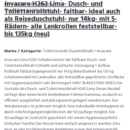
Invacare H263 Lima- Dusch- und
Toilettenrollstuhl- faltbar- ideal auch
als Reiseduschstuhl- nur 14kg- mit 5-
Rädern- alle Lenkrollen feststellbar-
bis 135kg (neu)
Marke / Kategorie:
Toilettenstuhl-Duschrollstuhl > Invacare
Invacare Lima H263 Schiebeversion der faltbare Dusch- und
Toilettenrollstuhl Schnelle und einfache Versorgung + Aufbau
Rollstuhl faltbar Eigengewicht nur 14 kg Belastbarkeit bis 135 kg
Schiebemodell mit Lenkrollen, alle feststellbar gepolsterte Sitzfläche
mit Hygieneausschnitt inkl. Beckengurt HMV 18.46.03.1056 VIDEO Die
Vorteile des Dusch- und Toilettenrollstuhl H263 Lima Dieses Modell
verfügt über einen leicht bedienbaren Faltmechanismus, wodurch es
effizient ausgeliefert und platzsparend gelagert werden kann. Der
Wiedereinsatz ist jederzeit möglich. Eine individuelle Intimhygiene ist
durch 4 Befestigungsmöglichkeiten der Sitzauflage möglich. Die
Sitzauflage ist zusätzlich gepolstert mit einem Hygieneausschnitt.
Einfacher Transfer Der Nutzer kann einfach umgesetzt werden. Dies
liegt an den hochklappbaren Armlehnen sowie den höhenverstell-,