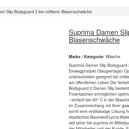
n Slip Bodyguard 2 bei mittlerer Blasenschwäche
Suprima Damen Slip
Blasenschwäche
Marke / Kategorie:
Wäsche
Suprima Damen Slip Bodyguard 2 
Einwegprodukt (Saugeinlage) O
unterscheiden geeignet bei mitt
am öffentlichen Leben Die Vorte
Bodyguard 2 Damen Slip besteht a
Fixiertaschen ermöglichen optim
- einfach bei 60° C in der Masch
im Zusammenhang mit Ihrer gew
somit eine erstklassige Lösung 
elastisches Baumwoll/Lycra-Mate
seit jeher bei suprima im Mittelp
der Mitarbeiter und der Kunde. E