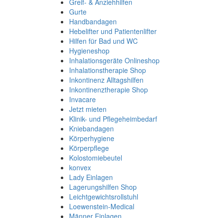
Greif- & Anziehhilfen
Gurte
Handbandagen
Hebelifter und Patientenlifter
Hilfen für Bad und WC
Hygieneshop
Inhalationsgeräte Onlineshop
Inhalationstherapie Shop
Inkontinenz Alltagshilfen
Inkontinenztherapie Shop
Invacare
Jetzt mieten
Klinik- und Pflegeheimbedarf
Kniebandagen
Körperhygiene
Körperpflege
Kolostomiebeutel
konvex
Lady Einlagen
Lagerungshilfen Shop
Leichtgewichtsrollstuhl
Loewenstein-Medical
Männer Einlagen