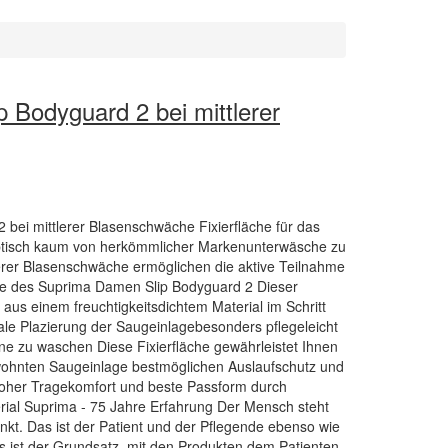
 Bodyguard 2 bei mittlerer
bei mittlerer Blasenschwäche Fixierfläche für das
ptisch kaum von herkömmlicher Markenunterwäsche zu
lerer Blasenschwäche ermöglichen die aktive Teilnahme
ile des Suprima Damen Slip Bodyguard 2 Dieser
us einem freuchtigkeitsdichtem Material im Schritt
ale Plazierung der Saugeinlagebesonders pflegeleicht
ine zu waschen Diese Fixierfläche gewährleistet Ihnen
ohnten Saugeinlage bestmöglichen Auslaufschutz und
hoher Tragekomfort und beste Passform durch
rial Suprima - 75 Jahre Erfahrung Der Mensch steht
unkt. Das ist der Patient und der Pflegende ebenso wie
s ist der Grundsatz, mit den Produkten dem Patienten