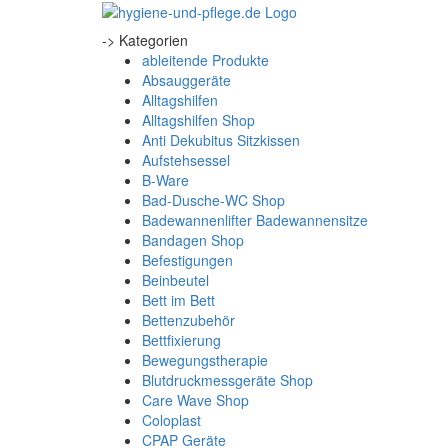
-> Kategorien
ableitende Produkte
Absauggeräte
Alltagshilfen
Alltagshilfen Shop
Anti Dekubitus Sitzkissen
Aufstehsessel
B-Ware
Bad-Dusche-WC Shop
Badewannenlifter Badewannensitze
Bandagen Shop
Befestigungen
Beinbeutel
Bett im Bett
Bettenzubehör
Bettfixierung
Bewegungstherapie
Blutdruckmessgeräte Shop
Care Wave Shop
Coloplast
CPAP Geräte