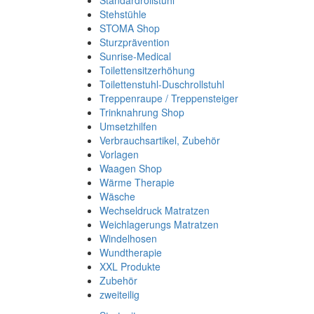
Standardrollstuhl
Stehstühle
STOMA Shop
Sturzprävention
Sunrise-Medical
Toilettensitzerhöhung
Toilettenstuhl-Duschrollstuhl
Treppenraupe / Treppensteiger
Trinknahrung Shop
Umsetzhilfen
Verbrauchsartikel, Zubehör
Vorlagen
Waagen Shop
Wärme Therapie
Wäsche
Wechseldruck Matratzen
Weichlagerungs Matratzen
Windelhosen
Wundtherapie
XXL Produkte
Zubehör
zweiteilig