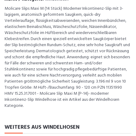
Molicare Slips Maxi M (14 Stück) Moderner Inkontinenz-Slip mit 3-
lagigem, anatomisch geformtem Saugkern, quick-dry
Verteilerauflage, flüssigkeitsabweisenden, weichen Innenbündchen,
elastischem Beinabschluss, Wäscheschutzfolie, Nässeindikator,
Wäscheschutzfolie im Hüftbereich und wiederverschließbaren
Klebestreifen. Durch einen speziell entwickelten Saugkörper bietet
der Slip bestmöglichen Rundum-Schutz, eine sehr hohe Saugkraft und
Speicherleistung. Dermatologisch getestet, schützt vor Rücknässung
und schont die empfindliche Haut. Anwendung: eignet sich besonders
für Fälle der schweren und schwersten Harn- und/oder
Stuhlinkontinenz sowie für hochgradig pflegebedürftige Patienten,
wie auch für eine sichere Nachtversorgung. verleiht auch mobilen
Patienten größtmögliche Sicherheit Saugleistung: 3.196 ml 9 von 10
Tropfen Größe: M Hüft-/Bauchumfang: 90 - 120 cm PZN 11351990
HMV 15.25.31.7001 - Molicare Slip Maxi M (P-14)- moderner
Inkontinenz-Slip Windelhose ist ein Artikel aus der Windelhosen
Kategorie.
WEITERES AUS WINDELHOSEN