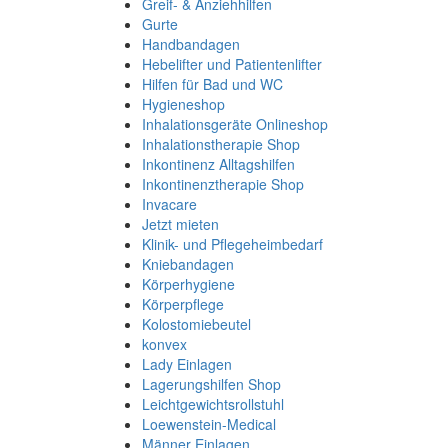
Greif- & Anziehhilfen
Gurte
Handbandagen
Hebelifter und Patientenlifter
Hilfen für Bad und WC
Hygieneshop
Inhalationsgeräte Onlineshop
Inhalationstherapie Shop
Inkontinenz Alltagshilfen
Inkontinenztherapie Shop
Invacare
Jetzt mieten
Klinik- und Pflegeheimbedarf
Kniebandagen
Körperhygiene
Körperpflege
Kolostomiebeutel
konvex
Lady Einlagen
Lagerungshilfen Shop
Leichtgewichtsrollstuhl
Loewenstein-Medical
Männer Einlagen