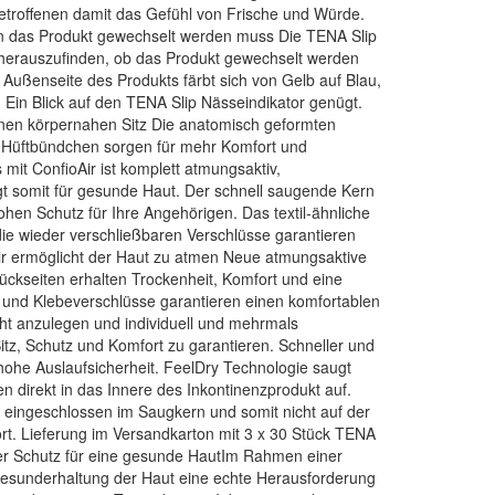
troffenen damit das Gefühl von Frische und Würde.
nn das Produkt gewechselt werden muss Die TENA Slip
 herauszufinden, ob das Produkt gewechselt werden
Außenseite des Produkts färbt sich von Gelb auf Blau,
. Ein Blick auf den TENA Slip Nässeindikator genügt.
inen körpernahen Sitz Die anatomisch geformten
e Hüftbündchen sorgen für mehr Komfort und
 mit ConfioAir ist komplett atmungsaktiv,
gt somit für gesunde Haut. Der schnell saugende Kern
ohen Schutz für Ihre Angehörigen. Das textil-ähnliche
 die wieder verschließbaren Verschlüsse garantieren
Air ermöglicht der Haut zu atmen Neue atmungsaktive
Rückseiten erhalten Trockenheit, Komfort und eine
- und Klebeverschlüsse garantieren einen komfortablen
icht anzulegen und individuell und mehrmals
tz, Schutz und Komfort zu garantieren. Schneller und
hohe Auslaufsicherheit. FeelDry Technologie saugt
 direkt in das Innere des Inkontinenzprodukt auf.
n eingeschlossen im Saugkern und somit nicht auf der
rt. Lieferung im Versandkarton mit 3 x 30 Stück TENA
er Schutz für eine gesunde HautIm Rahmen einer
Gesunderhaltung der Haut eine echte Herausforderung