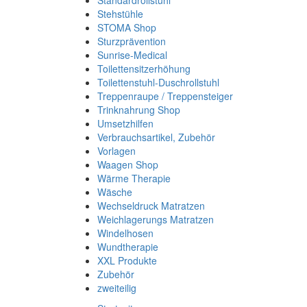
Standardrollstuhl
Stehstühle
STOMA Shop
Sturzprävention
Sunrise-Medical
Toilettensitzerhöhung
Toilettenstuhl-Duschrollstuhl
Treppenraupe / Treppensteiger
Trinknahrung Shop
Umsetzhilfen
Verbrauchsartikel, Zubehör
Vorlagen
Waagen Shop
Wärme Therapie
Wäsche
Wechseldruck Matratzen
Weichlagerungs Matratzen
Windelhosen
Wundtherapie
XXL Produkte
Zubehör
zweiteilig