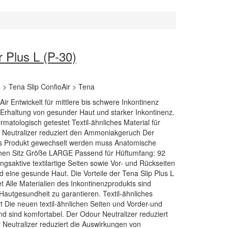
 Plus L (P-30)
> Tena Slip ConfioAir > Tena
ir Entwickelt für mittlere bis schwere Inkontinenz
 Erhaltung von gesunder Haut und starker Inkontinenz.
rmatologisch getestet Textil-ähnliches Material für
 Neutralizer reduziert den Ammoniakgeruch Der
as Produkt gewechselt werden muss Anatomische
nahen Sitz Größe LARGE Passend für Hüftumfang: 92
gsaktive textilartige Seiten sowie Vor- und Rückseiten
d eine gesunde Haut. Die Vorteile der Tena Slip Plus L
t Alle Materialien des Inkontinenzprodukts sind
Hautgesundheit zu garantieren. Textil-ähnliches
rt Die neuen textil-ähnlichen Seiten und Vorder-und
nd sind komfortabel. Der Odour Neutralizer reduziert
eutralizer reduziert die Auswirkungen von