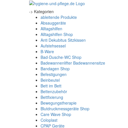
-> Kategorien
ableitende Produkte
Absauggeräte
Alltagshilfen
Alltagshilfen Shop
Anti Dekubitus Sitzkissen
Aufstehsessel
B-Ware
Bad-Dusche-WC Shop
Badewannenlifter Badewannensitze
Bandagen Shop
Befestigungen
Beinbeutel
Bett im Bett
Bettenzubehör
Bettfixierung
Bewegungstherapie
Blutdruckmessgeräte Shop
Care Wave Shop
Coloplast
CPAP Geräte