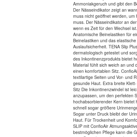
Ammoniakgeruch und gibt den Be
Der Nässeindikator zeigt an wa
muss nicht geöffnet werden, um
muss. Der Nässeindikator an der 
wenn es Zeit für den Wechsel ist
Anatomische Beinelastiken für e
Beinelastiken und das elastisch
Auslaufsicherheit. TENA Slip Plus
dermatologisch getestet und sor
des Inkontinenzprodukts bietet h
Material fühlt sich weich an und
einen komfortablen Sitz. Confio
textilartige Seiten und Vor- und 
gesunde Haut. Extra breite Klett
Sitz Die Inkontinenzwindel ist le
anzupassen, um den perfekten Si
hochabsorbierender Kern bietet 
schnell sogar größere Urinmengen
Sogar unter Druck bleibt der Uri
Haut. Für Trockenheit und Komfo
SLIP mit ConfioAir Atmungsaktiv
bestmöglichen Pflege kann die 