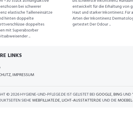
n =30 Stück atmungsaktive
bis schwerste Inkontinenz Rundu
nenzhosen bei schwerer
entwickelt für die Erhaltung von 
enz elastische Tailleneinsätze
Haut und starker Inkontinenz. Für a
nd hinten doppelte
Arten der Inkontinenz Dermatolo
ettverschlüsse doppeltes
getestet Der Odour ...
sen mit Superabsorber
eitsabweisender ...
RE LINKS
D
HUTZ, IMPRESSUM
GHT ©
2026 HYGIENE-UND-PFLEGE.DE IST GELISTET BEI
GOOGLE
,
BING
UND
DUKTSEITEN SIEHE
WEBFILLIATE.DE
,
LICHT-AUSSTATTER.DE
UND DIE
MOEBEL-