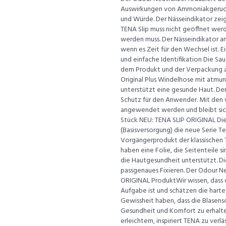
Auswirkungen von Ammoniakgeruch 
und Würde. Der Nässeindikator ze
TENA Slip muss nicht geöffnet wer
werden muss. Der Nässeindikator an
wenn es Zeit für den Wechsel ist. E
und einfache Identifikation Die Sau
dem Produkt und der Verpackung ab
Original Plus Windelhose mit atmun
unterstützt eine gesunde Haut. De
Schutz für den Anwender. Mit den 
angewendet werden und bleibt siche
Stück NEU: TENA SLIP ORIGINAL Die
(Basisversorgung) die neue Serie Te
Vorgängerprodukt der klassischen Te
haben eine Folie, die Seitenteile s
die Hautgesundheit unterstützt. D
passgenaues Fixieren. Der Odour Ne
ORIGINAL ProduktWir wissen, dass 
Aufgabe ist und schätzen die harte 
Gewissheit haben, dass die Blasens
Gesundheit und Komfort zu erhalte
erleichtern, inspiriert TENA zu ver