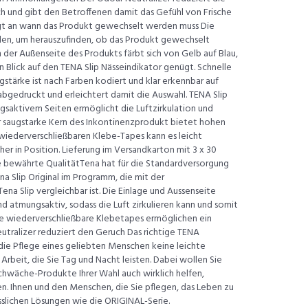
und gibt den Betroffenen damit das Gefühl von Frische
igt an wann das Produkt gewechselt werden muss Die
den, um herauszufinden, ob das Produkt gewechselt
 der Außenseite des Produkts färbt sich von Gelb auf Blau,
in Blick auf den TENA Slip Nässeindikator genügt. Schnelle
gstärke ist nach Farben kodiert und klar erkennbar auf
gedruckt und erleichtert damit die Auswahl. TENA Slip
gsaktivem Seiten ermöglicht die Luftzirkulation und
r saugstarke Kern des Inkontinenzprodukt bietet hohen
wiederverschließbaren Klebe-Tapes kann es leicht
r in Position. Lieferung im Versandkarton mit 3 x 30
 bewährte QualitätTena hat für die Standardversorgung
na Slip Original im Programm, die mit der
na Slip vergleichbar ist. Die Einlage und Aussenseite
ind atmungsaktiv, sodass die Luft zirkulieren kann und somit
ie wiederverschließbare Klebetapes ermöglichen ein
utralizer reduziert den Geruch Das richtige TENA
die Pflege eines geliebten Menschen keine leichte
Arbeit, die Sie Tag und Nacht leisten. Dabei wollen Sie
chwäche-Produkte Ihrer Wahl auch wirklich helfen,
n. Ihnen und den Menschen, die Sie pflegen, das Leben zu
lässlichen Lösungen wie die ORIGINAL-Serie.