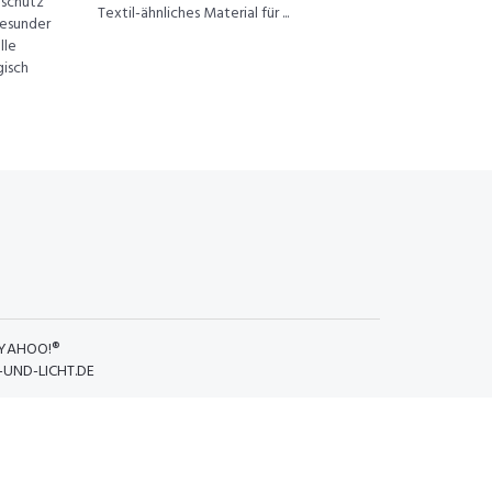
mschutz
Textil-ähnliches Material für ...
gesunder
lle
gisch
YAHOO!®
UND-LICHT.DE