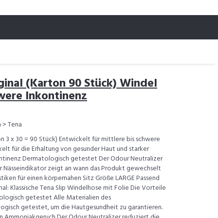
iginal (Karton 90 Stück) Windel
hwere Inkontinenz
 > Tena
on 3 x 30 = 90 Stück) Entwickelt für mittlere bis schwere
lt für die Erhaltung von gesunder Haut und starker
kontinenz Dermatologisch getestet Der Odour Neutralizer
 Nässeindikator zeigt an wann das Produkt gewechselt
tiken für einen körpernahen Sitz Größe LARGE Passend
nal: Klassische Tena Slip Windelhose mit Folie Die Vorteile
tologisch getestet Alle Materialien des
ogisch getestet, um die Hautgesundheit zu garantieren.
en Ammoniakgeruch Der Odour Neutralizer reduziert die