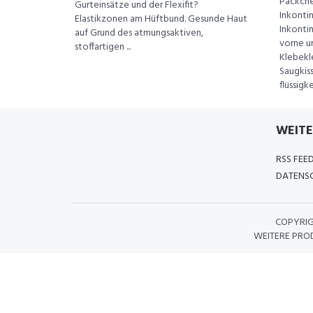
Päckche
Gurteinsätze und der Flexifit?
Inkonti
Elastikzonen am Hüftbund. Gesunde Haut
Inkontin
auf Grund des atmungsaktiven,
vorne u
stoffartigen ...
Klebekl
Saugkis
flüssigk
WEITE
RSS FEE
DATENSC
COPYRI
WEITERE PRO