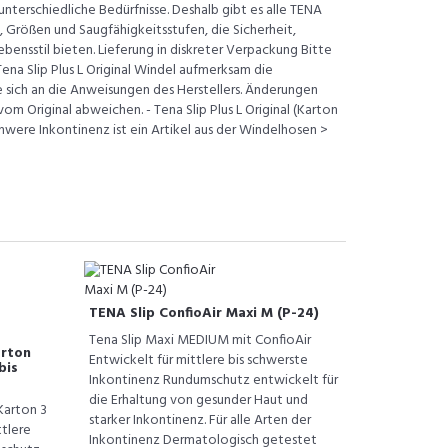
terschiedliche Bedürfnisse. Deshalb gibt es alle TENA
 Größen und Saugfähigkeitsstufen, die Sicherheit,
bensstil bieten. Lieferung in diskreter Verpackung Bitte
ena Slip Plus L Original Windel aufmerksam die
 sich an die Anweisungen des Herstellers. Änderungen
m Original abweichen. - Tena Slip Plus L Original (Karton
chwere Inkontinenz ist ein Artikel aus der Windelhosen >
TENA Slip ConfioAir Maxi M (P-24)
Tena Slip Maxi MEDIUM mit ConfioAir
arton
Entwickelt für mittlere bis schwerste
bis
Inkontinenz Rundumschutz entwickelt für
die Erhaltung von gesunder Haut und
Karton 3
starker Inkontinenz. Für alle Arten der
ttlere
Inkontinenz Dermatologisch getestet