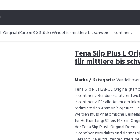
TE
s L Original (Karton 90 Stück) Windel für mittlere bis schwere Inkontinenz
Tena Slip Plus L Or
für mittlere bis sc
Marke / Kategorie:
Windelhosen
Tena Slip Plus LARGE Original (Kart
Inkontinenz Rundumschutz entwicke
Inkontinenz. Für alle Arten der In
reduziert den Ammoniakgeruch Der
werden muss Anatomische Beinelas
für Hüftumfang: 92 bis 144 cm Origi
der Tena Slip Plus L Original Derma
Inkontinenzprodukts sind dermatol
Der Odour Neutralizer reduziert d