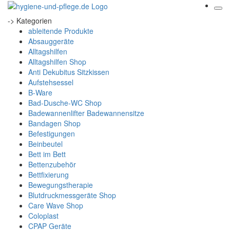
-> Kategorien
ableitende Produkte
Absauggeräte
Alltagshilfen
Alltagshilfen Shop
Anti Dekubitus Sitzkissen
Aufstehsessel
B-Ware
Bad-Dusche-WC Shop
Badewannenlifter Badewannensitze
Bandagen Shop
Befestigungen
Beinbeutel
Bett im Bett
Bettenzubehör
Bettfixierung
Bewegungstherapie
Blutdruckmessgeräte Shop
Care Wave Shop
Coloplast
CPAP Geräte