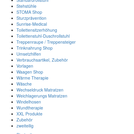
Standardrollstuhl
Stehstühle
STOMA Shop
Sturzprävention
Sunrise-Medical
Toilettensitzerhöhung
Toilettenstuhl-Duschrollstuhl
Treppenraupe / Treppensteiger
Trinknahrung Shop
Umsetzhilfen
Verbrauchsartikel, Zubehör
Vorlagen
Waagen Shop
Wärme Therapie
Wäsche
Wechseldruck Matratzen
Weichlagerungs Matratzen
Windelhosen
Wundtherapie
XXL Produkte
Zubehör
zweiteilig