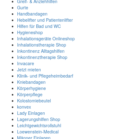
Greif- & Anziehhilfen
Gurte
Handbandagen
Hebelifter und Patientenlifter
Hilfen für Bad und WC
Hygieneshop
Inhalationsgeräte Onlineshop
Inhalationstherapie Shop
Inkontinenz Alltagshilfen
Inkontinenztherapie Shop
Invacare
Jetzt mieten
Klinik- und Pflegeheimbedarf
Kniebandagen
Körperhygiene
Körperpflege
Kolostomiebeutel
konvex
Lady Einlagen
Lagerungshilfen Shop
Leichtgewichtsrollstuhl
Loewenstein-Medical
Männer Einlagen