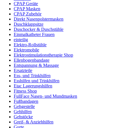
CPAP Geräte
CPAP Masken
CPAP Zubehör
Direkt Nasenpolstermasken
Duschklappsitze
Duschocker & Duschstühle
Einmalkatheter Frauen
einteilig
Elektro-Rollstühle
Elektromobile
Elektrostimulationstherapie Shop
Ellenbogenbandage
Entspannung & Massage
Ersatzteile
Ess- und Trinkhilfen
Esshilfen und Trinkhilfen
Etac Lagerungshilfen
Fitness Shop
FullFace Nasen- und Mundmasken
Fußbandagen
Gehgestelle
Gehhilfen
Gehstöcke
Greif- & Anziehhilfen
Gurte