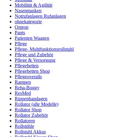
Mobilität & Agilität
Nasenmasken
Notrufanlagen Rufanlagen
ohnekategorie
Omron
Pants
Patienten Waagen
Pflege
Pflege- Multifunktionsrollstuhl
Pflege und Zubehör
Pflege & Versorgung
Pflegebetten
Pflegebetten Shop
Pflegeoveralls
Rampen
Reha-Buggy
ResMed
Rippenbandagen
Rollator (alle Modelle)
Rollator Shop
Rollator Zubehör
Rollatoren
Rollstühle
Rollstuhl Akkus