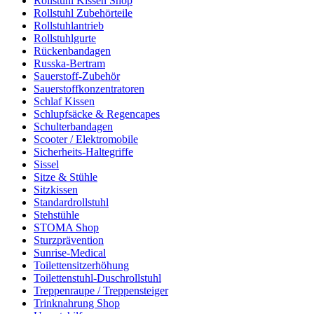
Rollstuhl Kissen Shop
Rollstuhl Zubehörteile
Rollstuhlantrieb
Rollstuhlgurte
Rückenbandagen
Russka-Bertram
Sauerstoff-Zubehör
Sauerstoffkonzentratoren
Schlaf Kissen
Schlupfsäcke & Regencapes
Schulterbandagen
Scooter / Elektromobile
Sicherheits-Haltegriffe
Sissel
Sitze & Stühle
Sitzkissen
Standardrollstuhl
Stehstühle
STOMA Shop
Sturzprävention
Sunrise-Medical
Toilettensitzerhöhung
Toilettenstuhl-Duschrollstuhl
Treppenraupe / Treppensteiger
Trinknahrung Shop