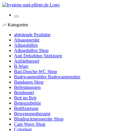
-> Kategorien
ableitende Produkte
Absauggeräte
Alltagshilfen
Alltagshilfen Shop
Anti Dekubitus Sitzkissen
Aufstehsessel
B-Ware
Bad-Dusche-WC Shop
Badewannenlifter Badewannensitze
Bandagen Shop
Befestigungen
Beinbeutel
Bett im Bett
Bettenzubehör
Bettfixierung
Bewegungstherapie
Blutdruckmessgeräte Shop
Care Wave Shop
Coloplast