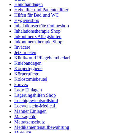
Handbandagen
Hebelifter und Patientenlifter
Hilfen für Bad und WC
Hygieneshop
Inhalationsgeräte Onlineshop
Inhalationstherapie Shop
Inkontinenz Alltagshilfen
Inkontinenztherapie Shop
Invacare
Jetzt mieten
Klinik- und Pflegeheimbedarf
Kniebandagen
Körperhygiene
Körperpflege
Kolostomiebeutel
konvex
Lady Einlagen
Lagerungshilfen Shop
Leichtgewichtsrollstuhl
Loewenstein-Medical
Männer Einlagen
Massageöle
Matratzenschutz
Medikamentenaufbewahrung
Mobilität