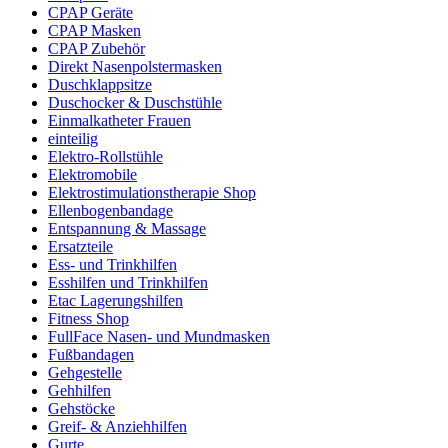
CPAP Geräte
CPAP Masken
CPAP Zubehör
Direkt Nasenpolstermasken
Duschklappsitze
Duschocker & Duschstühle
Einmalkatheter Frauen
einteilig
Elektro-Rollstühle
Elektromobile
Elektrostimulationstherapie Shop
Ellenbogenbandage
Entspannung & Massage
Ersatzteile
Ess- und Trinkhilfen
Esshilfen und Trinkhilfen
Etac Lagerungshilfen
Fitness Shop
FullFace Nasen- und Mundmasken
Fußbandagen
Gehgestelle
Gehhilfen
Gehstöcke
Greif- & Anziehhilfen
Gurte