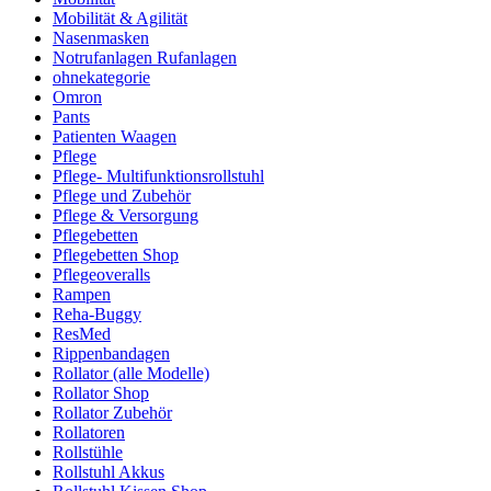
Mobilität & Agilität
Nasenmasken
Notrufanlagen Rufanlagen
ohnekategorie
Omron
Pants
Patienten Waagen
Pflege
Pflege- Multifunktionsrollstuhl
Pflege und Zubehör
Pflege & Versorgung
Pflegebetten
Pflegebetten Shop
Pflegeoveralls
Rampen
Reha-Buggy
ResMed
Rippenbandagen
Rollator (alle Modelle)
Rollator Shop
Rollator Zubehör
Rollatoren
Rollstühle
Rollstuhl Akkus