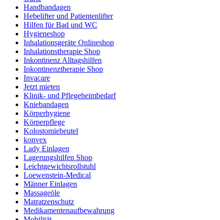
Handbandagen
Hebelifter und Patientenlifter
Hilfen für Bad und WC
Hygieneshop
Inhalationsgeräte Onlineshop
Inhalationstherapie Shop
Inkontinenz Alltagshilfen
Inkontinenztherapie Shop
Invacare
Jetzt mieten
Klinik- und Pflegeheimbedarf
Kniebandagen
Körperhygiene
Körperpflege
Kolostomiebeutel
konvex
Lady Einlagen
Lagerungshilfen Shop
Leichtgewichtsrollstuhl
Loewenstein-Medical
Männer Einlagen
Massageöle
Matratzenschutz
Medikamentenaufbewahrung
Mobilität