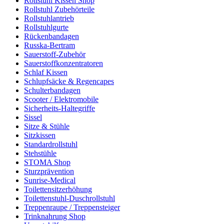
Rollstuhl Kissen Shop
Rollstuhl Zubehörteile
Rollstuhlantrieb
Rollstuhlgurte
Rückenbandagen
Russka-Bertram
Sauerstoff-Zubehör
Sauerstoffkonzentratoren
Schlaf Kissen
Schlupfsäcke & Regencapes
Schulterbandagen
Scooter / Elektromobile
Sicherheits-Haltegriffe
Sissel
Sitze & Stühle
Sitzkissen
Standardrollstuhl
Stehstühle
STOMA Shop
Sturzprävention
Sunrise-Medical
Toilettensitzerhöhung
Toilettenstuhl-Duschrollstuhl
Treppenraupe / Treppensteiger
Trinknahrung Shop