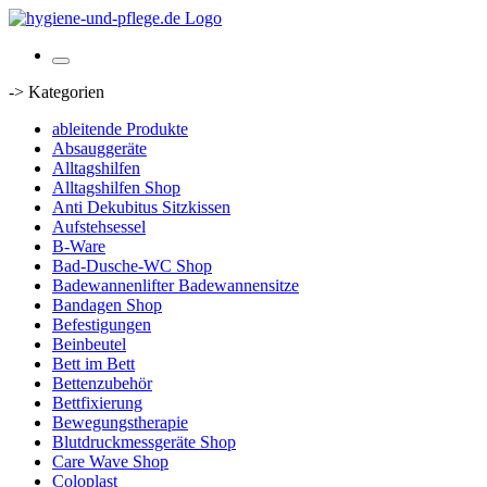
-> Kategorien
ableitende Produkte
Absauggeräte
Alltagshilfen
Alltagshilfen Shop
Anti Dekubitus Sitzkissen
Aufstehsessel
B-Ware
Bad-Dusche-WC Shop
Badewannenlifter Badewannensitze
Bandagen Shop
Befestigungen
Beinbeutel
Bett im Bett
Bettenzubehör
Bettfixierung
Bewegungstherapie
Blutdruckmessgeräte Shop
Care Wave Shop
Coloplast