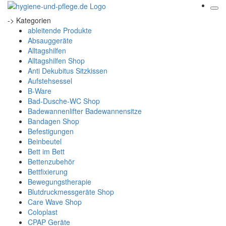
-> Kategorien
ableitende Produkte
Absauggeräte
Alltagshilfen
Alltagshilfen Shop
Anti Dekubitus Sitzkissen
Aufstehsessel
B-Ware
Bad-Dusche-WC Shop
Badewannenlifter Badewannensitze
Bandagen Shop
Befestigungen
Beinbeutel
Bett im Bett
Bettenzubehör
Bettfixierung
Bewegungstherapie
Blutdruckmessgeräte Shop
Care Wave Shop
Coloplast
CPAP Geräte