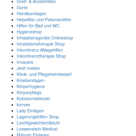
Greif- & Anziehhilfen
Gurte
Handbandagen
Hebelifter und Patientenlifter
Hilfen für Bad und WC
Hygieneshop
Inhalationsgeräte Onlineshop
Inhalationstherapie Shop
Inkontinenz Alltagshilfen
Inkontinenztherapie Shop
Invacare
Jetzt mieten
Klinik- und Pflegeheimbedarf
Kniebandagen
Körperhygiene
Körperpflege
Kolostomiebeutel
konvex
Lady Einlagen
Lagerungshilfen Shop
Leichtgewichtsrollstuhl
Loewenstein-Medical
Männer Einlagen