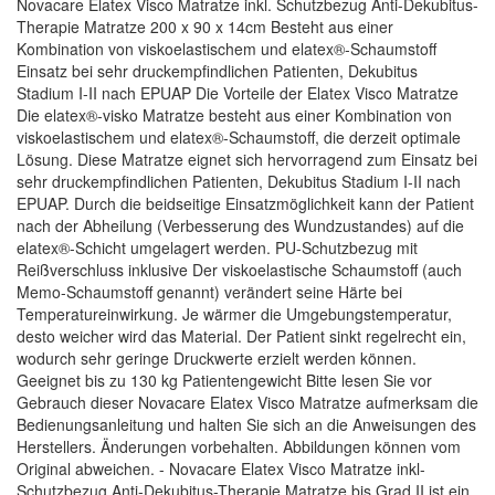
Novacare Elatex Visco Matratze inkl. Schutzbezug Anti-Dekubitus-
Therapie Matratze 200 x 90 x 14cm Besteht aus einer
Kombination von viskoelastischem und elatex®-Schaumstoff
Einsatz bei sehr druckempfindlichen Patienten, Dekubitus
Stadium I-II nach EPUAP Die Vorteile der Elatex Visco Matratze
Die elatex®-visko Matratze besteht aus einer Kombination von
viskoelastischem und elatex®-Schaumstoff, die derzeit optimale
Lösung. Diese Matratze eignet sich hervorragend zum Einsatz bei
sehr druckempfindlichen Patienten, Dekubitus Stadium I-II nach
EPUAP. Durch die beidseitige Einsatzmöglichkeit kann der Patient
nach der Abheilung (Verbesserung des Wundzustandes) auf die
elatex®-Schicht umgelagert werden. PU-Schutzbezug mit
Reißverschluss inklusive Der viskoelastische Schaumstoff (auch
Memo-Schaumstoff genannt) verändert seine Härte bei
Temperatureinwirkung. Je wärmer die Umgebungstemperatur,
desto weicher wird das Material. Der Patient sinkt regelrecht ein,
wodurch sehr geringe Druckwerte erzielt werden können.
Geeignet bis zu 130 kg Patientengewicht Bitte lesen Sie vor
Gebrauch dieser Novacare Elatex Visco Matratze aufmerksam die
Bedienungsanleitung und halten Sie sich an die Anweisungen des
Herstellers. Änderungen vorbehalten. Abbildungen können vom
Original abweichen. - Novacare Elatex Visco Matratze inkl-
Schutzbezug Anti-Dekubitus-Therapie Matratze bis Grad II ist ein