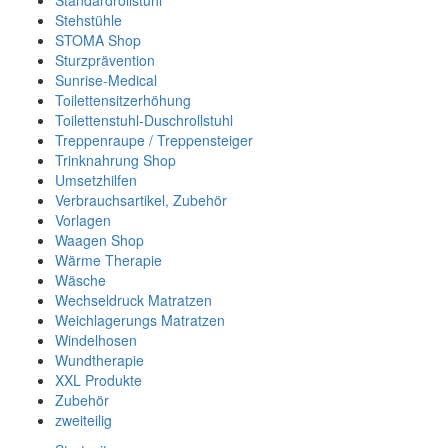
Standardrollstuhl
Stehstühle
STOMA Shop
Sturzprävention
Sunrise-Medical
Toilettensitzerhöhung
Toilettenstuhl-Duschrollstuhl
Treppenraupe / Treppensteiger
Trinknahrung Shop
Umsetzhilfen
Verbrauchsartikel, Zubehör
Vorlagen
Waagen Shop
Wärme Therapie
Wäsche
Wechseldruck Matratzen
Weichlagerungs Matratzen
Windelhosen
Wundtherapie
XXL Produkte
Zubehör
zweiteilig