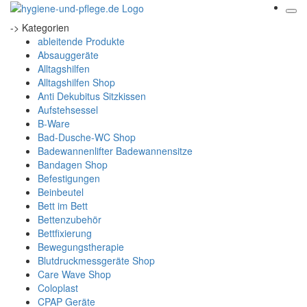
-> Kategorien
ableitende Produkte
Absauggeräte
Alltagshilfen
Alltagshilfen Shop
Anti Dekubitus Sitzkissen
Aufstehsessel
B-Ware
Bad-Dusche-WC Shop
Badewannenlifter Badewannensitze
Bandagen Shop
Befestigungen
Beinbeutel
Bett im Bett
Bettenzubehör
Bettfixierung
Bewegungstherapie
Blutdruckmessgeräte Shop
Care Wave Shop
Coloplast
CPAP Geräte