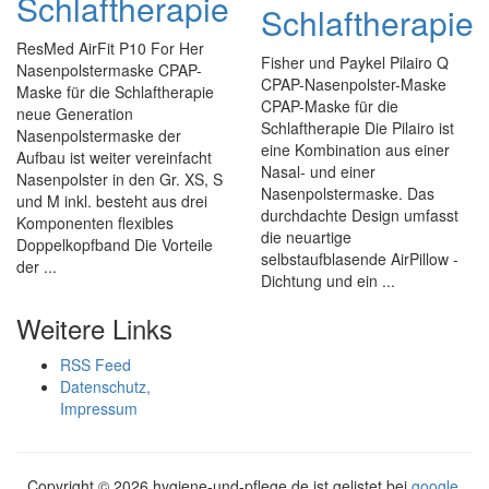
Schlaftherapie
Schlaftherapie
ResMed AirFit P10 For Her
Fisher und Paykel Pilairo Q
Nasenpolstermaske CPAP-
CPAP-Nasenpolster-Maske
Maske für die Schlaftherapie
CPAP-Maske für die
neue Generation
Schlaftherapie Die Pilairo ist
Nasenpolstermaske der
eine Kombination aus einer
Aufbau ist weiter vereinfacht
Nasal- und einer
Nasenpolster in den Gr. XS, S
Nasenpolstermaske. Das
und M inkl. besteht aus drei
durchdachte Design umfasst
Komponenten flexibles
die neuartige
Doppelkopfband Die Vorteile
selbstaufblasende AirPillow -
der ...
Dichtung und ein ...
Weitere Links
RSS Feed
Datenschutz,
Impressum
Copyright ©
2026 hygiene-und-pflege.de ist gelistet bei
google
,