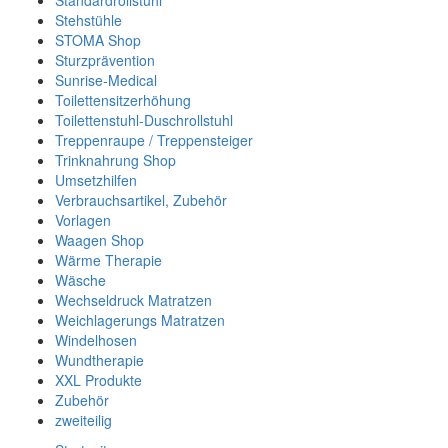
Standardrollstuhl
Stehstühle
STOMA Shop
Sturzprävention
Sunrise-Medical
Toilettensitzerhöhung
Toilettenstuhl-Duschrollstuhl
Treppenraupe / Treppensteiger
Trinknahrung Shop
Umsetzhilfen
Verbrauchsartikel, Zubehör
Vorlagen
Waagen Shop
Wärme Therapie
Wäsche
Wechseldruck Matratzen
Weichlagerungs Matratzen
Windelhosen
Wundtherapie
XXL Produkte
Zubehör
zweiteilig