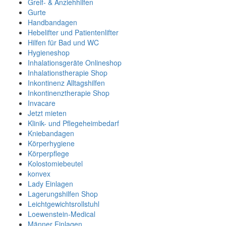
Greif- & Anziehhilfen
Gurte
Handbandagen
Hebelifter und Patientenlifter
Hilfen für Bad und WC
Hygieneshop
Inhalationsgeräte Onlineshop
Inhalationstherapie Shop
Inkontinenz Alltagshilfen
Inkontinenztherapie Shop
Invacare
Jetzt mieten
Klinik- und Pflegeheimbedarf
Kniebandagen
Körperhygiene
Körperpflege
Kolostomiebeutel
konvex
Lady Einlagen
Lagerungshilfen Shop
Leichtgewichtsrollstuhl
Loewenstein-Medical
Männer Einlagen