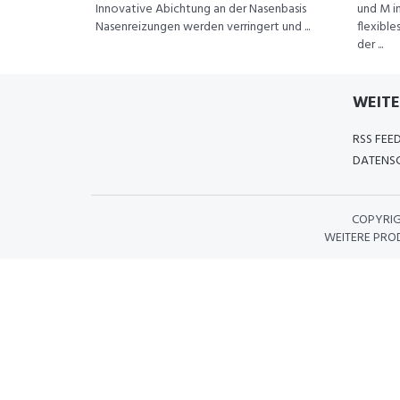
Innovative Abichtung an der Nasenbasis
und M i
Nasenreizungen werden verringert und ...
flexibl
der ...
WEITE
RSS FEE
DATENSC
COPYRI
WEITERE PRO