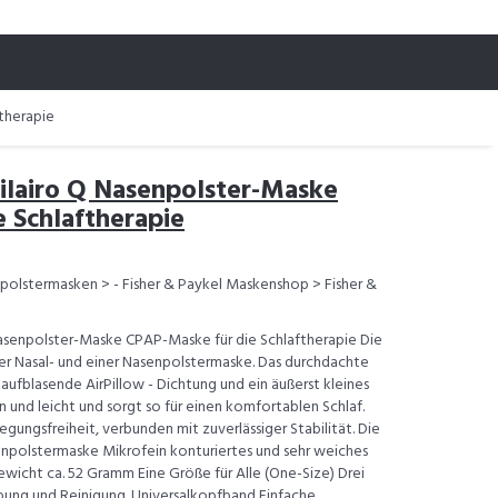
therapie
Pilairo Q Nasenpolster-Maske
 Schlaftherapie
polstermasken > - Fisher & Paykel Maskenshop > Fisher &
Nasenpolster-Maske CPAP-Maske für die Schlaftherapie Die
iner Nasal- und einer Nasenpolstermaske. Das durchdachte
aufblasende AirPillow - Dichtung und ein äußerst kleines
in und leicht und sorgt so für einen komfortablen Schlaf.
ungsfreiheit, verbunden mit zuverlässiger Stabilität. Die
enpolstermaske Mikrofein konturiertes und sehr weiches
ewicht ca. 52 Gramm Eine Größe für Alle (One-Size) Drei
ung und Reinigung. Universalkopfband Einfache