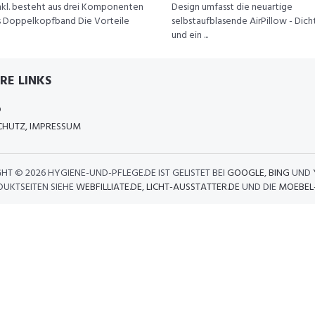
nkl. besteht aus drei Komponenten
Design umfasst die neuartige
es Doppelkopfband Die Vorteile
selbstaufblasende AirPillow - Dic
und ein ...
RE LINKS
D
HUTZ, IMPRESSUM
GHT ©
2026 HYGIENE-UND-PFLEGE.DE IST GELISTET BEI
GOOGLE
,
BING
UND
DUKTSEITEN SIEHE
WEBFILLIATE.DE
,
LICHT-AUSSTATTER.DE
UND DIE
MOEBEL-