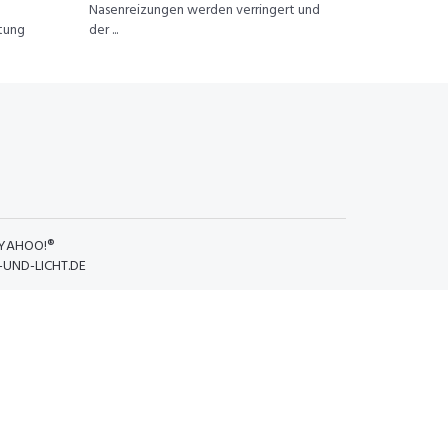
Nasenreizungen werden verringert und
htung
der ...
YAHOO!®
UND-LICHT.DE