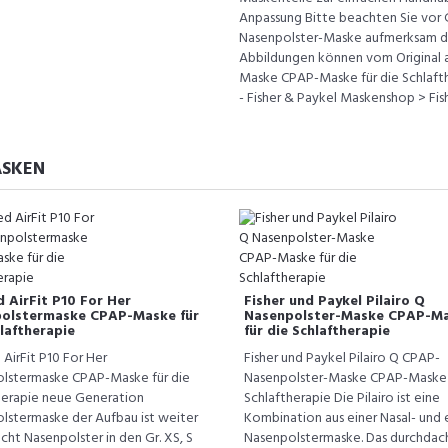
Anpassung Bitte beachten Sie vor G
Nasenpolster-Maske aufmerksam di
Abbildungen können vom Original ab
Maske CPAP-Maske für die Schlafthe
- Fisher & Paykel Maskenshop > Fis
ASKEN
 AirFit P10 For Her
Fisher und Paykel Pilairo Q
olstermaske CPAP-Maske für
Nasenpolster-Maske CPAP-M
laftherapie
für die Schlaftherapie
AirFit P10 For Her
Fisher und Paykel Pilairo Q CPAP-
lstermaske CPAP-Maske für die
Nasenpolster-Maske CPAP-Maske 
herapie neue Generation
Schlaftherapie Die Pilairo ist eine
lstermaske der Aufbau ist weiter
Kombination aus einer Nasal- und 
cht Nasenpolster in den Gr. XS, S
Nasenpolstermaske. Das durchdac