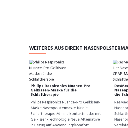
WEITERES AUS DIREKT NASENPOLSTERM
Philips Respironics Nuance-Pro
ResMed
Gelkissen-Maske für die
Nasenp
Schlaftherapie
die Sch
Philips Respironics Nuance-Pro Gelkissen-
ResMed 
Maske Nasenpolstermaske für die
Nasenpo
Schlaftherapie Minimalkontaktmaske mit
Schlaft
Gelkissen-Technologie Neue Alternative
Nasenpo
in Bezug auf Anwendungskomfort
vereinfa