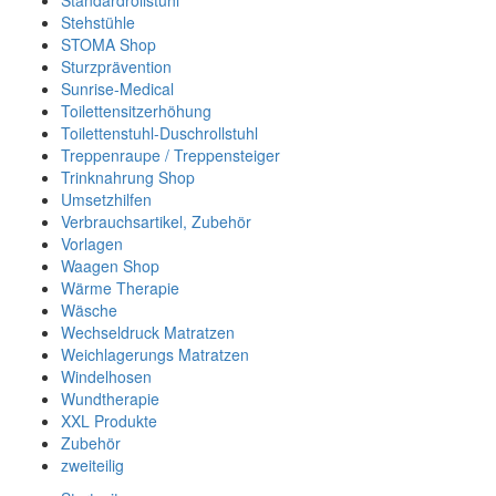
Standardrollstuhl
Stehstühle
STOMA Shop
Sturzprävention
Sunrise-Medical
Toilettensitzerhöhung
Toilettenstuhl-Duschrollstuhl
Treppenraupe / Treppensteiger
Trinknahrung Shop
Umsetzhilfen
Verbrauchsartikel, Zubehör
Vorlagen
Waagen Shop
Wärme Therapie
Wäsche
Wechseldruck Matratzen
Weichlagerungs Matratzen
Windelhosen
Wundtherapie
XXL Produkte
Zubehör
zweiteilig