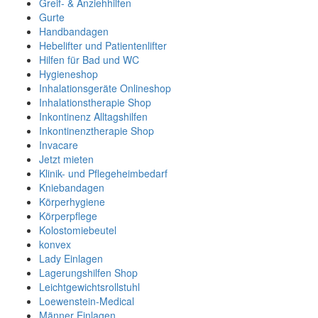
Greif- & Anziehhilfen
Gurte
Handbandagen
Hebelifter und Patientenlifter
Hilfen für Bad und WC
Hygieneshop
Inhalationsgeräte Onlineshop
Inhalationstherapie Shop
Inkontinenz Alltagshilfen
Inkontinenztherapie Shop
Invacare
Jetzt mieten
Klinik- und Pflegeheimbedarf
Kniebandagen
Körperhygiene
Körperpflege
Kolostomiebeutel
konvex
Lady Einlagen
Lagerungshilfen Shop
Leichtgewichtsrollstuhl
Loewenstein-Medical
Männer Einlagen