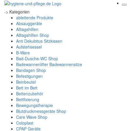
-> Kategorien
ableitende Produkte
Absauggeräte
Alltagshilfen
Alltagshilfen Shop
Anti Dekubitus Sitzkissen
Aufstehsessel
B-Ware
Bad-Dusche-WC Shop
Badewannenlifter Badewannensitze
Bandagen Shop
Befestigungen
Beinbeutel
Bett im Bett
Bettenzubehör
Bettfixierung
Bewegungstherapie
Blutdruckmessgeräte Shop
Care Wave Shop
Coloplast
CPAP Geräte