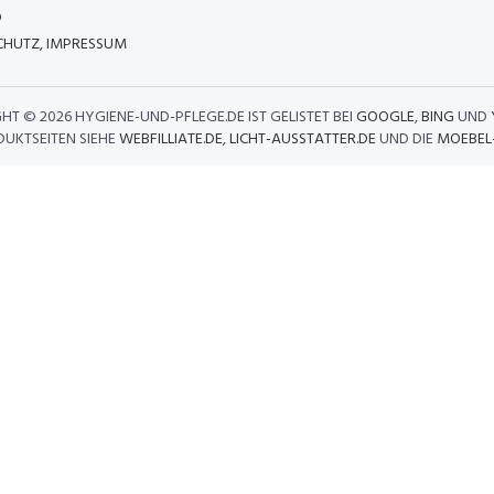
D
HUTZ, IMPRESSUM
GHT ©
2026 HYGIENE-UND-PFLEGE.DE IST GELISTET BEI
GOOGLE
,
BING
UND
DUKTSEITEN SIEHE
WEBFILLIATE.DE
,
LICHT-AUSSTATTER.DE
UND DIE
MOEBEL-