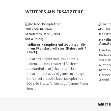
WEITERES AUS ERSATZTEILE
Handbed
Aquate
Rollator Komplettrad 200 x 50- für
Ihren Standardrollator (Paket mit 4
Handbed
Stück)
Badewan
Rollator Komplettrad , Paket mit 4
vor Geb
Rädern 200 x 50 Ersatzteil für Ihren
aufmerk
Standardrollator (Inhalt 4 Stück) 4
halten S
Rollatorrräder aus Vollgummi mit Felge
Herstel
Die Vorteile des Rollator Komplettrad
Abbildu
200 x 50 Ersatz für die abgefahrene Räder
Ihres ...
WEITE