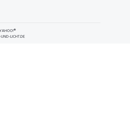
YAHOO!®
UND-LICHT.DE