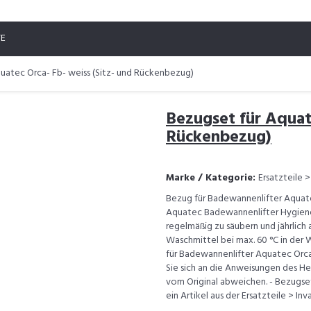
TE
uatec Orca- Fb- weiss (Sitz- und Rückenbezug)
Bezugset für Aquate
Rückenbezug)
Marke / Kategorie:
Ersatzteile >
Bezug für Badewannenlifter Aquate
Aquatec Badewannenlifter Hygien
regelmäßig zu säubern und jährlic
Waschmittel bei max. 60 °C in der
für Badewannenlifter Aquatec Orca
Sie sich an die Anweisungen des H
vom Original abweichen. - Bezugset
ein Artikel aus der Ersatzteile > In