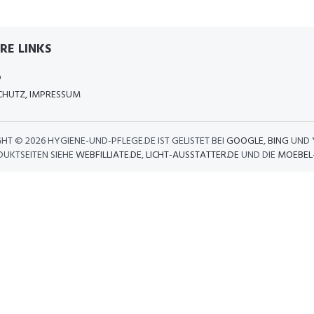
RE LINKS
D
HUTZ, IMPRESSUM
GHT ©
2026 HYGIENE-UND-PFLEGE.DE IST GELISTET BEI
GOOGLE
,
BING
UND
DUKTSEITEN SIEHE
WEBFILLIATE.DE
,
LICHT-AUSSTATTER.DE
UND DIE
MOEBEL-