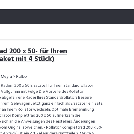
d 200 x 50- für Ihren
aket mit 4 Stück)
> Meyra > Rolko
Rädern 200 x 50 Ersatzteil für Ihren Standardrollator
us Vollgummi mit Felge Die Vorteile des Rollator
e abgefahrene Räder Ihres Standardrollators Bessere
hrem Gehwagen Jetzt ganz einfach als Ersatzteil ein Satz
 an Ihrem Rollator wechseln. Optimale Bremswirkung
Rollator Komplettrad 200 x 50 aufmerksam die
 sich an die Anweisungen des Herstellers. Änderungen
om Original abweichen. - Rollator Komplettrad 200 x 50-
t 4 Stück) ist ein Artikel aus der Ersatzteile > Meyra >