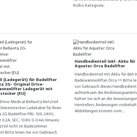
Rolko Kategorie.
Handbedienteil inkl- Akku für
Aquatec Orca Badelifter
Handbedienteil mit Akku für den I
l (Ladegerät) für Badelifter
Badewannenlifter Orca ++ Bitte le
ta 2G- Original Drive-
vor Gebrauch dieses Handbediente
nnenlifter Ladegerät mit
aufmerksam die Bedienungsanleit
nstecker (EU)
halten Sie sich an die Anweisunge
 Drive Medical Bellavita Netzteil
Herstellers. Änderungen vorbehalt
 Klinkenstecker Ladekabel für Ihren
Abbildungen können vom ...
a 2G Badelifter PRI.: 100-240V,
0.2A, SEC.: 13.8V 0-0.4A Hinweis:
zteil nicht im Badezimmer
n! Bitte lesen Sie vor Gebrauch