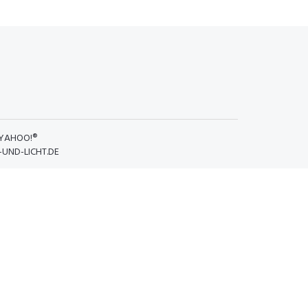
YAHOO!®
UND-LICHT.DE